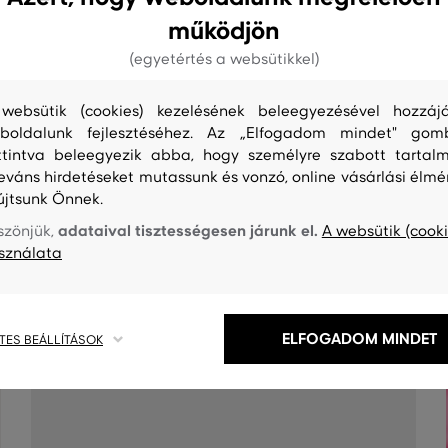
működjön
(egyetértés a websütikkel)
websütik (cookies) kezelésének beleegyezésével hozzájá
boldalunk fejlesztéséhez. Az „Elfogadom mindet" gom
ttintva beleegyezik abba, hogy személyre szabott tartalm
leváns hirdetéseket mutassunk és vonzó, online vásárlási élmé
újtsunk Önnek.
adataival tisztességesen járunk el.
szönjük,
A websütik (cooki
S
TISZTÍTÁS
sználata
ELFOGADOM MINDET
TES BEÁLLÍTÁSOK