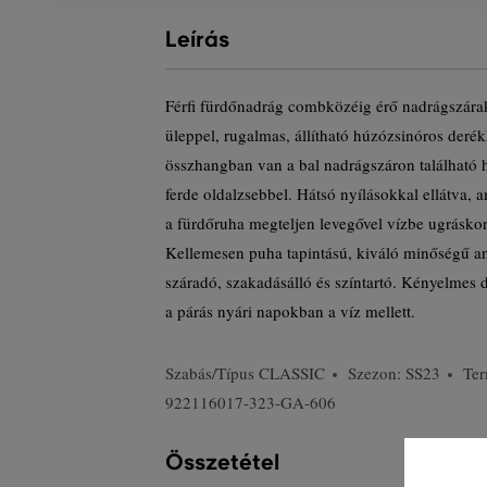
Leírás
Férfi fürdőnadrág combközéig érő nadrágszár
üleppel, rugalmas, állítható húzózsinóros deré
összhangban van a bal nadrágszáron található h
ferde oldalzsebbel. Hátsó nyílásokkal ellátva
a fürdőruha megteljen levegővel vízbe ugráskor,
Kellemesen puha tapintású, kiváló minőségű a
száradó, szakadásálló és színtartó. Kényelmes 
a párás nyári napokban a víz mellett.
Szabás/Típus
CLASSIC
Szezon: SS23
Ter
922116017-323-GA-606
Összetétel