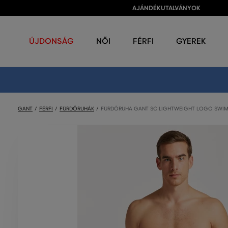
AJÁNDÉKUTALVÁNYOK
ÚJDONSÁG
NŐI
FÉRFI
GYEREK
GANT
FÉRFI
FÜRDŐRUHÁK
FÜRDŐRUHA GANT SC LIGHTWEIGHT LOGO SWIM