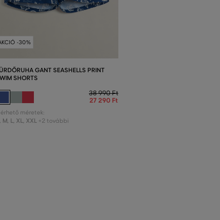
AKCIÓ -30%
ÜRDŐRUHA GANT SEASHELLS PRINT
WIM SHORTS
38 990 Ft
27 290 Ft
lérhető méretek:
,
M
,
L
,
XL
,
XXL
+2 további