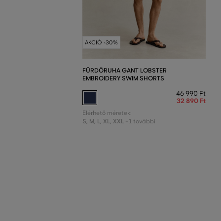
AKCIÓ -30%
FÜRDŐRUHA GANT LOBSTER
EMBROIDERY SWIM SHORTS
46 990 Ft
32 890 Ft
Elérhető méretek:
S
,
M
,
L
,
XL
,
XXL
+1 további