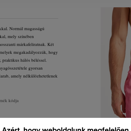
akkal. Normál magasságú
kkal, mely színében
osszanti márkafeliratnak. Két
, amelyek megakadályozzák, hogy
 praktikus hálós béléssel.
nyagösszetétele gyorsan
darab, amely nélkülözhetetlenek
mék kódja
Azért, hogy weboldalunk megfelelően