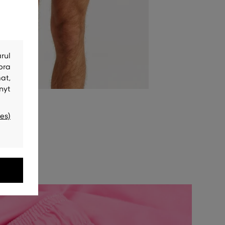
rul
bra
at,
nyt
es)