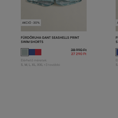
AKCIÓ -30%
FÜRDŐRUHA GANT SEASHELLS PRINT
F
SWIM SHORTS
S
38 990 Ft
27 290 Ft
Elérhető méretek:
E
S
,
M
,
L
,
XL
,
XXL
S
+3 további