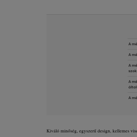
A mé
A mé
A mé
szok
A mé
álta
A mé
Kiváló minőség, egyszerű design, kellemes vise