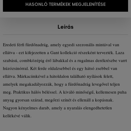
HASONLÓ TERMÉKEK MEGJELENÍTÉSE
Leírás
Eredeti férfi fürdőnadrág, amely egyedi szezonális mintával van
ellátva - ezt kifejezetten a Gant kollekció részeként tervezték. Laza
szabású, combközépig érő lábakkal és a rugalmas derékrészbe varrt
húzózsinórral. Két ferde oldalzsebbel és egy hátsó zsebbel van
ellátva. Márkacímkével a hátoldalon található nyílások felett,
amelyek megakadályozzák, hogy a fürdőnadrág levegővel teljen
meg. Praktikus hálós béléssel. A kiváló minőségű, kellemesen puha
anyag gyorsan szárad, megőrzi színét és ellenáll a kopásnak.
Nagyon kényelmes darab, amely a nyaralás elengedhetetlen
kellékévé válik.