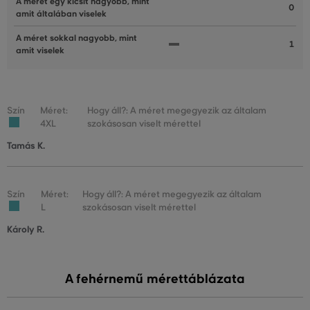
A méret egy kicsit nagyobb, mint
0
amit általában viselek
A méret sokkal nagyobb, mint
1
amit viselek
Szín
Méret:
Hogy áll?: A méret megegyezik az általam
4XL
szokásosan viselt mérettel
Tamás K.
Szín
Méret:
Hogy áll?: A méret megegyezik az általam
L
szokásosan viselt mérettel
Károly R.
A fehérnemű mérettáblázata