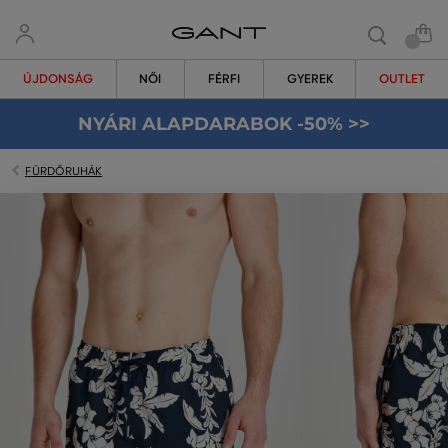
ÚJDONSÁG
NŐI
FÉRFI
GYEREK
OUTLET
NYÁRI ALAPDARABOK -50% >>
FÜRDŐRUHÁK