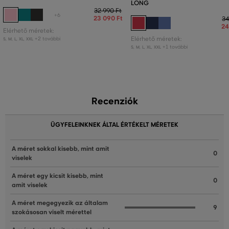
LONG
32 990 Ft
+6
23 090 Ft
34
24
Elérhető méretek:
+2 további
Elérhető méretek:
S
,
M
,
L
,
XL
,
XXL
+1 további
S
,
M
,
L
,
XL
,
XXL
Recenziók
ÜGYFELEINKNEK ÁLTAL ÉRTÉKELT MÉRETEK
A méret sokkal kisebb, mint amit
0
viselek
A méret egy kicsit kisebb, mint
0
amit viselek
A méret megegyezik az általam
9
szokásosan viselt mérettel