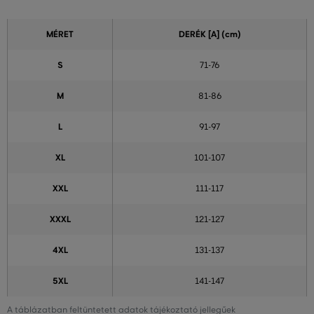
MÉRET
DERÉK
[A] (cm)
S
71-76
M
81-86
L
91-97
XL
101-107
XXL
111-117
XXXL
121-127
4XL
131-137
5XL
141-147
A táblázatban feltüntetett adatok tájékoztató jellegűek