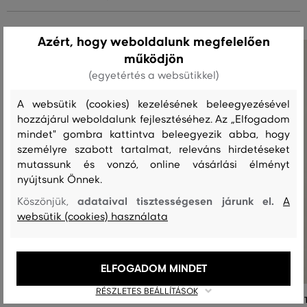
Azért, hogy weboldalunk megfelelően
működjön
(egyetértés a websütikkel)
A websütik (cookies) kezelésének beleegyezésével
hozzájárul weboldalunk fejlesztéséhez. Az „Elfogadom
mindet" gombra kattintva beleegyezik abba, hogy
személyre szabott tartalmat, releváns hirdetéseket
mutassunk és vonzó, online vásárlási élményt
nyújtsunk Önnek.
adataival tisztességesen járunk el.
Köszönjük,
A
websütik (cookies) használata
ELFOGADOM MINDET
RÉSZLETES BEÁLLÍTÁSOK
FÜRDŐRUHA GANT SWIM SHORTS
FÜRDŐRUHA GANT SWIM SHOR