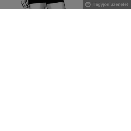
Hagyjon üzenetet
[A] Derék:
A derékbőséget a köldök magasságában, a
legkeskenyebb résznél vezesse végig, vízszintesen, két ujjal
alátartva a centimétert. Nagyobb has esetében a gerinc
kanyarulától a has legkiugróbb pontjáig mérje.
[B] Csípő:
Vezesse körbe oldalról kezdve a csípő és a fenék
legszélesebb részeinél a centimétert. Figyeljen arra, hogy