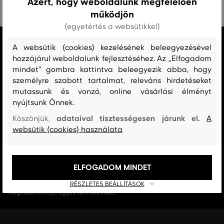
Azért, hogy weboldalunk megfelelően
működjön
(egyetértés a websütikkel)
MINDEN RAKTÁRON
A websütik (cookies) kezelésének beleegyezésével
A webáruházban lévő összes áru raktáron van.
hozzájárul weboldalunk fejlesztéséhez. Az „Elfogadom
mindet" gombra kattintva beleegyezik abba, hogy
AZ EREDETISÉG GARANCIÁJA
személyre szabott tartalmat, releváns hirdetéseket
Cégünk 1999-től a Gant márka exkluzív forgalmazója Magyarországon.
mutassunk és vonzó, online vásárlási élményt
Nálunk mindig 100%-ban eredeti terméket vásárol.
nyújtsunk Önnek.
adataival tisztességesen járunk el.
Köszönjük,
A
INGYENES SZÁLLÍTÁST ÉS VISSZAKÜLDÉS
websütik (cookies) használata
29 990 Ft feletti szállítás mindig ingyenes, az áru visszaküldéséért soha
nem kell fizetnie.
ELFOGADOM MINDET
17 ÜZLET MAGYARORSZÁGON
A webáruházunk széles kínálatán kívül az üzleteinkben is
RÉSZLETES BEÁLLÍTÁSOK
megvásárolhatja egyes termékeinket.