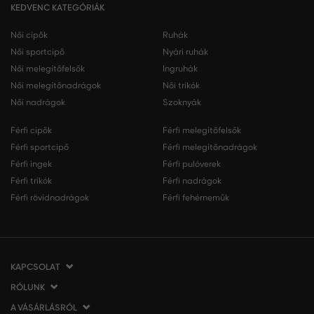
KEDVENC KATEGÓRIÁK
Női cipők
Ruhák
Női sportcipő
Nyári ruhák
Női melegítőfelsők
Ingruhák
Női melegítőnadrágok
Női trikók
Női nadrágok
Szoknyák
Férfi cipők
Férfi melegítőfelsők
Férfi sportcipő
Férfi melegítőnadrágok
Férfi ingek
Férfi pulóverek
Férfi trikók
Férfi nadrágok
Férfi rövidnadrágok
Férfi fehérneműk
KAPCSOLAT
RÓLUNK
VERMONT Services Slovakia s. r. o.
Vlčie hrdlo 53
A VÁSÁRLÁSRÓL
Cégünkről