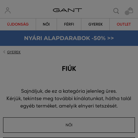
ÚJDONSÁG
NŐI
FÉRFI
GYEREK
OUTLET
NYÁRI ALAPDARABOK -50% >>
GYEREK
FIÚK
Sajnáljuk, de ez a kategória jelenleg üres.
Kérjük, tekintse meg további kínálatunkat, hátha talál
egyéb terméket, amelyik elnyeri tetszését.
NŐI