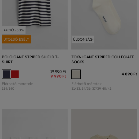
AKCIÓ -50%
UTOLSÓ ESÉLY
ÚJDONSÁG
PÓLÓ GANT STRIPED SHIELD T-
ZOKNI GANT STRIPED COLLEGIATE
SHIRT
SOCKS
19 990 Ft
4 890 Ft
9 990 Ft
Elérhető méretek:
Elérhető méretek:
134/140
31/33
,
34/36
,
37/39
,
40/42