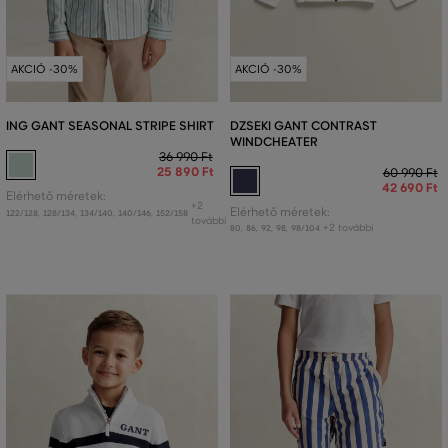
AKCIÓ -30%
AKCIÓ -30%
ING GANT SEASONAL STRIPE SHIRT
DZSEKI GANT CONTRAST
WINDCHEATER
36 990 Ft
25 890 Ft
60 990 Ft
42 690 Ft
Elérhető méretek:
+2
Elérhető méretek:
122/128
,
128/134
,
134/140
,
140/146
,
152/158
további
+2 további
80
,
86
,
92
,
98
,
98/104