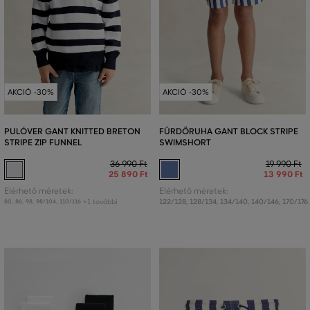
AKCIÓ -30%
AKCIÓ -30%
PULÓVER GANT KNITTED BRETON
FÜRDŐRUHA GANT BLOCK STRIPE
STRIPE ZIP FUNNEL
SWIMSHORT
36 990 Ft
19 990 Ft
25 890 Ft
13 990 Ft
Elérhető méretek:
Elérhető méretek:
+1 további
122/128
,
128/134
,
134/140
,
140/146
,
170/176
80
,
86
,
98
,
98/104
,
110/116