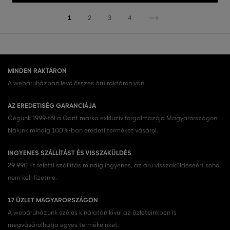
1
2
3
4
MINDEN RAKTÁRON
A webáruházban lévő összes áru raktáron van.
AZ EREDETISÉG GARANCIÁJA
Cégünk 1999-től a Gant márka exkluzív forgalmazója Magyarországon.
Nálunk mindig 100%-ban eredeti terméket vásárol.
INGYENES SZÁLLÍTÁST ÉS VISSZAKÜLDÉS
29 990 Ft feletti szállítás mindig ingyenes, az áru visszaküldéséért soha
nem kell fizetnie.
17 ÜZLET MAGYARORSZÁGON
A webáruházunk széles kínálatán kívül az üzleteinkben is
megvásárolhatja egyes termékeinket.