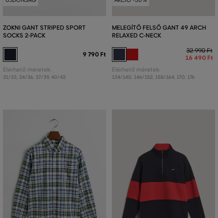
ÚJDONSÁG
AKCIÓ -50%
ZOKNI GANT STRIPED SPORT
MELEGÍTŐ FELSŐ GANT 49 ARCH
SOCKS 2-PACK
RELAXED C-NECK
32 990 Ft
9 790 Ft
16 490 Ft
Elérhető méretek:
Elérhető méretek:
31/33
,
34/36
,
37/39
,
40/42
134/140
,
146/152
,
158/164
,
170
,
176