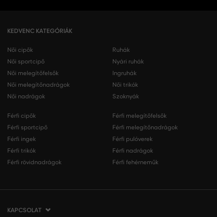
KEDVENC KATEGÓRIÁK
Női cipők
Ruhák
Női sportcipő
Nyári ruhák
Női melegítőfelsők
Ingruhák
Női melegítőnadrágok
Női trikók
Női nadrágok
Szoknyák
Férfi cipők
Férfi melegítőfelsők
Férfi sportcipő
Férfi melegítőnadrágok
Férfi ingek
Férfi pulóverek
Férfi trikók
Férfi nadrágok
Férfi rövidnadrágok
Férfi fehérneműk
KAPCSOLAT