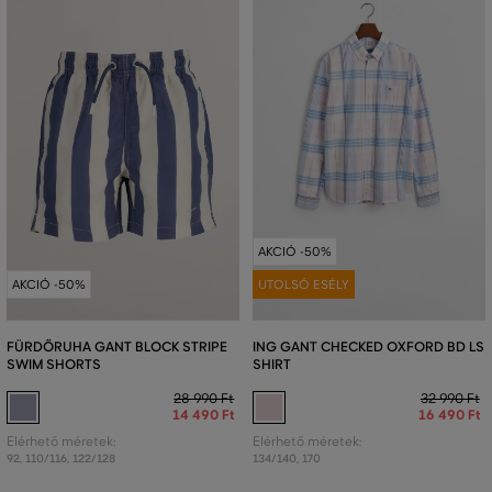
AKCIÓ -50%
AKCIÓ -50%
UTOLSÓ ESÉLY
FÜRDŐRUHA GANT BLOCK STRIPE
ING GANT CHECKED OXFORD BD LS
SWIM SHORTS
SHIRT
28 990 Ft
32 990 Ft
14 490 Ft
16 490 Ft
Elérhető méretek:
Elérhető méretek:
92
,
110/116
,
122/128
134/140
,
170