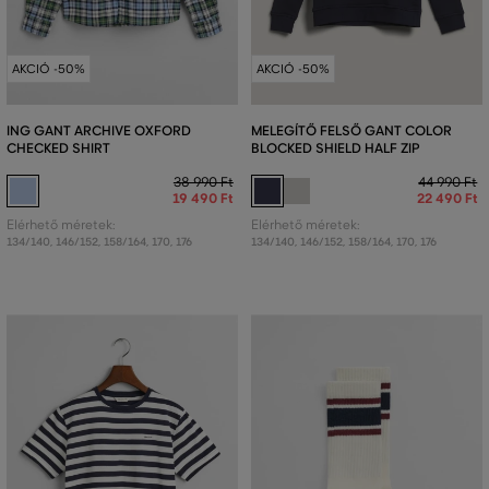
AKCIÓ -50%
AKCIÓ -50%
ING GANT ARCHIVE OXFORD
MELEGÍTŐ FELSŐ GANT COLOR
CHECKED SHIRT
BLOCKED SHIELD HALF ZIP
38 990 Ft
44 990 Ft
19 490 Ft
22 490 Ft
Elérhető méretek:
Elérhető méretek:
134/140
,
146/152
,
158/164
,
170
,
176
134/140
,
146/152
,
158/164
,
170
,
176