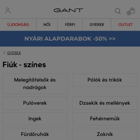
ÚJDONSÁG
NŐI
FÉRFI
GYEREK
OUTLET
NYÁRI ALAPDARABOK -50% >>
GYEREK
Fiúk - színes
Melegítőfelsők és
Pólók és trikók
nadrágok
Pulóverek
Dzsekik és mellények
Ingek
Fehérneműk
Fürdőruhák
Zoknik