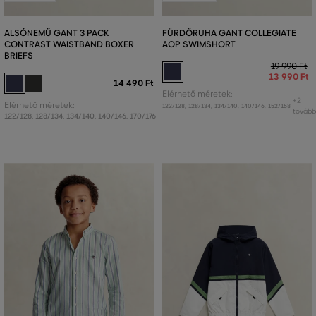
ALSÓNEMŰ GANT 3 PACK
FÜRDŐRUHA GANT COLLEGIATE
CONTRAST WAISTBAND BOXER
AOP SWIMSHORT
BRIEFS
19 990 Ft
13 990 Ft
14 490 Ft
Elérhető méretek:
+2
Elérhető méretek:
122/128
,
128/134
,
134/140
,
140/146
,
152/158
tovább
122/128
,
128/134
,
134/140
,
140/146
,
170/176