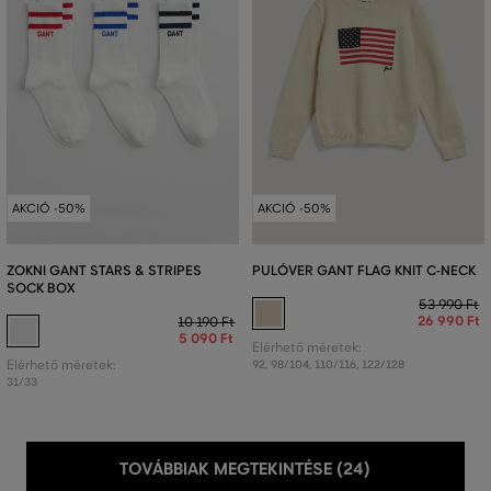
AKCIÓ -50%
AKCIÓ -50%
ZOKNI GANT STARS & STRIPES
PULÓVER GANT FLAG KNIT C-NECK
SOCK BOX
53 990 Ft
26 990 Ft
10 190 Ft
5 090 Ft
Elérhető méretek:
Elérhető méretek:
92
,
98/104
,
110/116
,
122/128
31/33
TOVÁBBIAK MEGTEKINTÉSE (24)