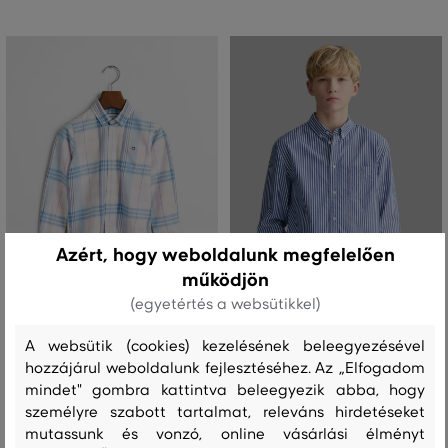
Azért, hogy weboldalunk megfelelően
működjön
(egyetértés a websütikkel)
AKCIÓ -50%
AKCIÓ -50%
A websütik (cookies) kezelésének beleegyezésével
hozzájárul weboldalunk fejlesztéséhez. Az „Elfogadom
ING GANT CHECKED OXFORD BD LS
ING GANT STRIPED SHIELD POPLIN
mindet" gombra kattintva beleegyezik abba, hogy
SHIRT
SHIRT
személyre szabott tartalmat, releváns hirdetéseket
28 990 Ft
34 990 Ft
mutassunk és vonzó, online vásárlási élményt
14 490 Ft
17 490 Ft