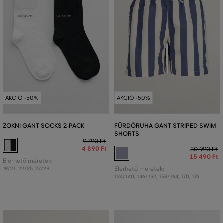
AKCIÓ -50%
AKCIÓ -50%
ZOKNI GANT SOCKS 2-PACK
FÜRDŐRUHA GANT STRIPED SWIM
SHORTS
9 790 Ft
4 890 Ft
30 990 Ft
15 490 Ft
Elérhető méretek:
19/21
,
22/25
,
27/29
Elérhető méretek:
134/140
,
146/152
,
158/164
,
170
,
176