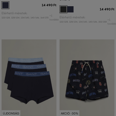
14 490 Ft
14 490 Ft
Elérhető méretek:
+1
Elérhető méretek:
122/128
,
128/134
,
134/140
,
140/146
,
164/170
további
+1
122/128
,
128/134
,
134/140
,
140/146
,
152/158
tovább
ÚJDONSÁG
AKCIÓ -30%