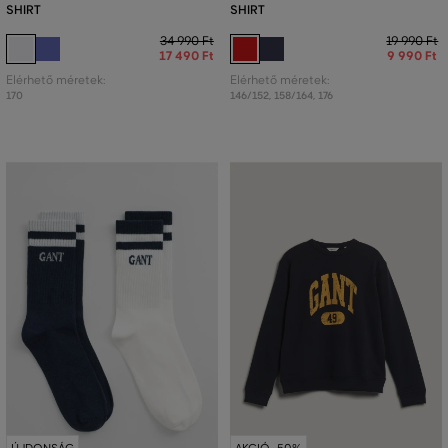
SHIRT
SHIRT
34 990 Ft
19 990 Ft
17 490 Ft
9 990 Ft
Elérhető méretek:
Elérhető méretek:
170
146/152
,
158/164
,
176