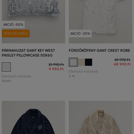
AKCIÓ -50%
UTOLSÓ ESÉLY
AKCIÓ -30%
PÁRNAHUZAT GANT KEY WEST
FÜRDŐKÖPENY GANT CREST ROBE
PAISLEY PILLOWCASE 50X60
69 990 Ft
48 990 Ft
19 990 Ft
9 990 Ft
Elérhető méretek:
Elérhető méretek:
S
,
M
50x60