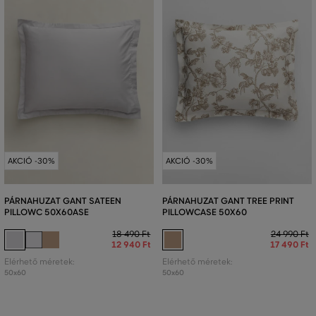
AKCIÓ -30%
AKCIÓ -30%
PÁRNAHUZAT GANT SATEEN
PÁRNAHUZAT GANT TREE PRINT
PILLOWC 50X60ASE
PILLOWCASE 50X60
18 490 Ft
24 990 Ft
12 940 Ft
17 490 Ft
Elérhető méretek:
Elérhető méretek:
50x60
50x60