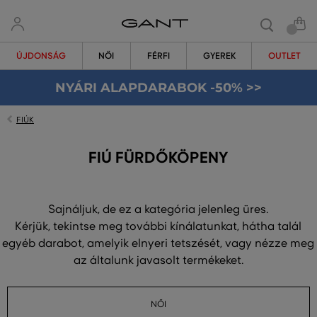
ÚJDONSÁG
NŐI
FÉRFI
GYEREK
OUTLET
NYÁRI ALAPDARABOK -50% >>
FIÚK
FIÚ FÜRDŐKÖPENY
Sajnáljuk, de ez a kategória jelenleg üres.
Kérjük, tekintse meg további kínálatunkat, hátha talál
egyéb darabot, amelyik elnyeri tetszését, vagy nézze meg
az általunk javasolt termékeket.
NŐI