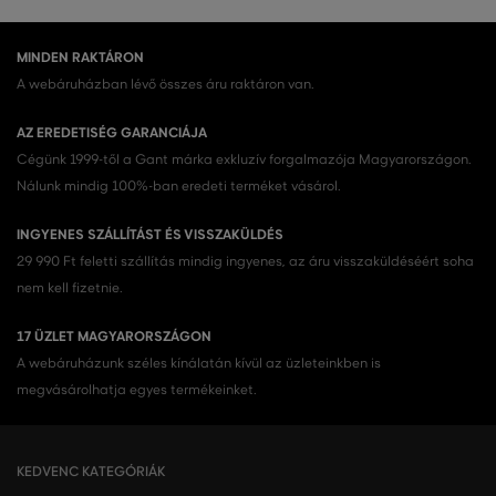
MINDEN RAKTÁRON
A webáruházban lévő összes áru raktáron van.
AZ EREDETISÉG GARANCIÁJA
Cégünk 1999-től a Gant márka exkluzív forgalmazója Magyarországon.
Nálunk mindig 100%-ban eredeti terméket vásárol.
INGYENES SZÁLLÍTÁST ÉS VISSZAKÜLDÉS
29 990 Ft feletti szállítás mindig ingyenes, az áru visszaküldéséért soha
nem kell fizetnie.
17 ÜZLET MAGYARORSZÁGON
A webáruházunk széles kínálatán kívül az üzleteinkben is
megvásárolhatja egyes termékeinket.
KEDVENC KATEGÓRIÁK