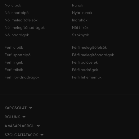
Női cipők
Ruhák
Női sportcipő
Nyári ruhák
Női melegítőfelsők
Ingruhák
Női melegítőnadrágok
Női trikók
Női nadrágok
Szoknyák
Férfi cipők
Férfi melegítőfelsők
Férfi sportcipő
Férfi melegítőnadrágok
Férfi ingek
Férfi pulóverek
Férfi trikók
Férfi nadrágok
Férfi rövidnadrágok
Férfi fehérneműk
KAPCSOLAT
RÓLUNK
VERMONT Services Slovakia s. r. o.
Vlčie hrdlo 53
A VÁSÁRLÁSRÓL
Cégünkről
821 07 Bratislava
Elérhetőség
SZOLGÁLTATASOK
A vásárlás menete