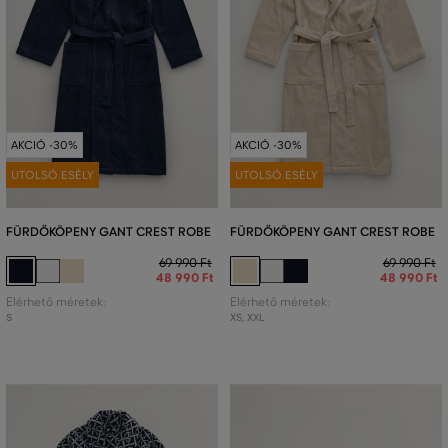
AKCIÓ -30%
AKCIÓ -30%
UTOLSÓ ESÉLY
UTOLSÓ ESÉLY
FÜRDŐKÖPENY GANT CREST ROBE
FÜRDŐKÖPENY GANT CREST ROBE
69 990 Ft
69 990 Ft
48 990 Ft
48 990 Ft
Elérhető méretek:
Elérhető méretek:
S
XS
,
XXL