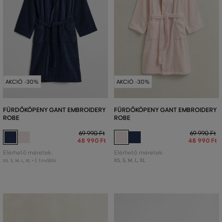
AKCIÓ -30%
AKCIÓ -30%
FÜRDŐKÖPENY GANT EMBROIDERY
FÜRDŐKÖPENY GANT EMBROIDERY
ROBE
ROBE
69 990 Ft
69 990 Ft
48 990 Ft
48 990 Ft
Elérhető méretek:
Elérhető méretek:
+1 további
XS
,
S
,
M
,
L
,
XL
XS
,
S
,
M
,
L
,
XL