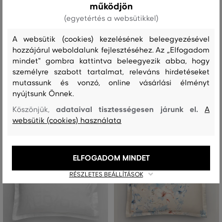
működjön
(egyetértés a websütikkel)
PÁRNAHUZAT GANT ARCHIVE
PÁRNAHUZAT GANT SATEEN
PAISLEY PRINT PILLOWCASE 50X60
STRIPES PILLOWCASE 50X60
A websütik (cookies) kezelésének beleegyezésével
24 990 Ft
22 990 Ft
hozzájárul weboldalunk fejlesztéséhez. Az „Elfogadom
17 490 Ft
16 090 Ft
mindet" gombra kattintva beleegyezik abba, hogy
Elérhető méretek:
Elérhető méretek:
személyre szabott tartalmat, releváns hirdetéseket
50x60
50x60
mutassunk és vonzó, online vásárlási élményt
nyújtsunk Önnek.
adataival tisztességesen járunk el.
Köszönjük,
A
websütik (cookies) használata
ELFOGADOM MINDET
RÉSZLETES BEÁLLÍTÁSOK