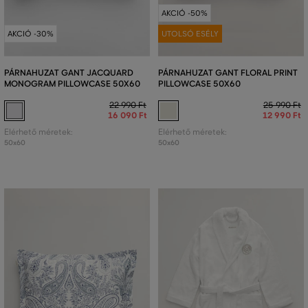
AKCIÓ -50%
AKCIÓ -30%
UTOLSÓ ESÉLY
PÁRNAHUZAT GANT JACQUARD
PÁRNAHUZAT GANT FLORAL PRINT
MONOGRAM PILLOWCASE 50X60
PILLOWCASE 50X60
22 990 Ft
25 990 Ft
16 090 Ft
12 990 Ft
Elérhető méretek:
Elérhető méretek:
50x60
50x60