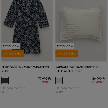
AKCIÓ -50%
AKCIÓ -50%
UTOLSÓ ESÉLY
UTOLSÓ ESÉLY
FÜRDŐKÖPENY GANT G-PATTERN
PÁRNAHUZAT GANT PINSTRIPE
ROBE
PILLOWCASE 50X60
77 990 Ft
26 990 Ft
38 990 Ft
13 490 Ft
Elérhető méretek:
Elérhető méretek:
XS
50x60