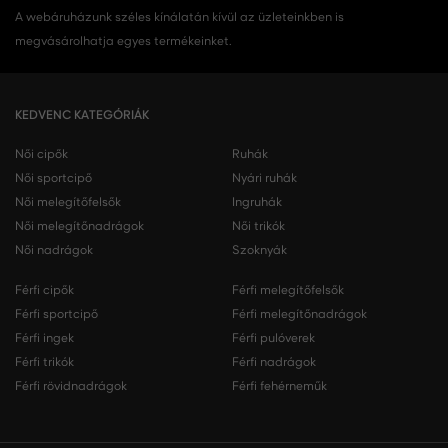
A webáruházunk széles kínálatán kívül az üzleteinkben is
megvásárolhatja egyes termékeinket.
KEDVENC KATEGÓRIÁK
Női cipők
Ruhák
Női sportcipő
Nyári ruhák
Női melegítőfelsők
Ingruhák
Női melegítőnadrágok
Női trikók
Női nadrágok
Szoknyák
Férfi cipők
Férfi melegítőfelsők
Férfi sportcipő
Férfi melegítőnadrágok
Férfi ingek
Férfi pulóverek
Férfi trikók
Férfi nadrágok
Férfi rövidnadrágok
Férfi fehérneműk