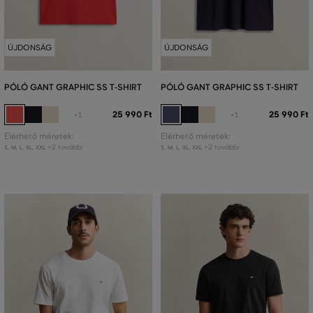
ÚJDONSÁG
ÚJDONSÁG
PÓLÓ GANT GRAPHIC SS T-SHIRT
PÓLÓ GANT GRAPHIC SS T-SHIRT
25 990 Ft
25 990 Ft
+1
+1
Elérhető méretek:
Elérhető méretek:
+2 további
+2 további
S
,
M
,
L
,
XL
,
XXL
S
,
M
,
L
,
XL
,
XXL