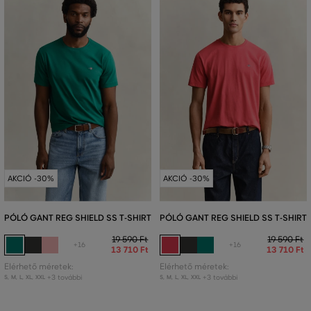
AKCIÓ -30%
AKCIÓ -30%
PÓLÓ GANT REG SHIELD SS T-SHIRT
PÓLÓ GANT REG SHIELD SS T-SHIRT
19 590 Ft
19 590 Ft
+16
+16
13 710 Ft
13 710 Ft
Elérhető méretek:
Elérhető méretek:
+3 további
+3 további
S
,
M
,
L
,
XL
,
XXL
S
,
M
,
L
,
XL
,
XXL