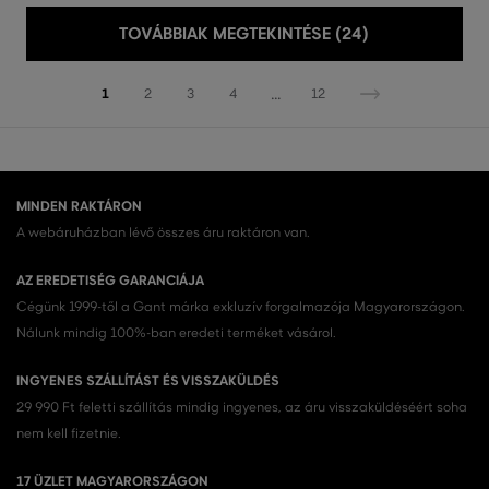
TOVÁBBIAK MEGTEKINTÉSE (24)
...
1
2
3
4
12
MINDEN RAKTÁRON
A webáruházban lévő összes áru raktáron van.
AZ EREDETISÉG GARANCIÁJA
Cégünk 1999-től a Gant márka exkluzív forgalmazója Magyarországon.
Nálunk mindig 100%-ban eredeti terméket vásárol.
INGYENES SZÁLLÍTÁST ÉS VISSZAKÜLDÉS
29 990 Ft feletti szállítás mindig ingyenes, az áru visszaküldéséért soha
nem kell fizetnie.
17 ÜZLET MAGYARORSZÁGON