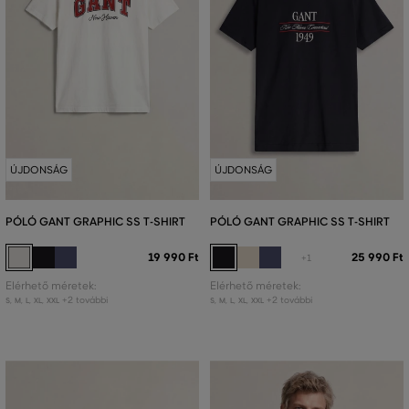
ÚJDONSÁG
ÚJDONSÁG
PÓLÓ GANT GRAPHIC SS T-SHIRT
PÓLÓ GANT GRAPHIC SS T-SHIRT
19 990 Ft
25 990 Ft
+1
Elérhető méretek:
Elérhető méretek:
+2 további
+2 további
S
,
M
,
L
,
XL
,
XXL
S
,
M
,
L
,
XL
,
XXL