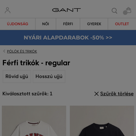
ÚJDONSÁG
NŐI
FÉRFI
GYEREK
OUTLET
NYÁRI ALAPDARABOK -50% >>
PÓLÓK ÉS TRIKÓK
Férfi trikók - regular
Rövid ujjú
Hosszú ujjú
Kiválasztott szűrők: 1
Szűrők törlése