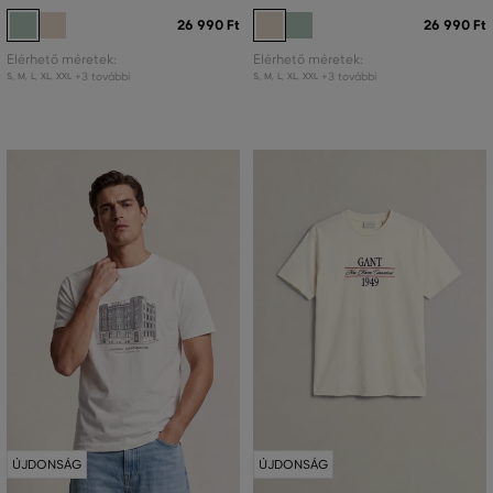
26 990 Ft
26 990 Ft
Elérhető méretek:
Elérhető méretek:
+3 további
+3 további
S
,
M
,
L
,
XL
,
XXL
S
,
M
,
L
,
XL
,
XXL
ÚJDONSÁG
ÚJDONSÁG