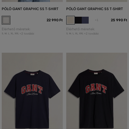
PÓLÓ GANT GRAPHIC SS T-SHIRT
PÓLÓ GANT GRAPHIC SS T-SHIRT
22 990 Ft
25 990 Ft
+1
Elérhető méretek:
Elérhető méretek:
+2 további
+2 további
S
,
M
,
L
,
XL
,
XXL
S
,
M
,
L
,
XL
,
XXL