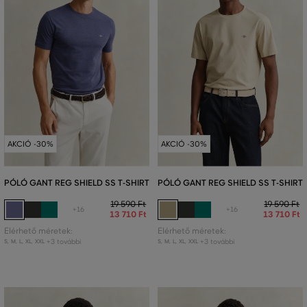
AKCIÓ -30%
AKCIÓ -30%
PÓLÓ GANT REG SHIELD SS T-SHIRT
PÓLÓ GANT REG SHIELD SS T-SHIRT
19 590 Ft
19 590 Ft
+16
+16
13 710 Ft
13 710 Ft
Elérhető méretek:
Elérhető méretek:
+3 további
+3 további
S
,
M
,
L
,
XL
,
XXL
S
,
M
,
L
,
XL
,
XXL