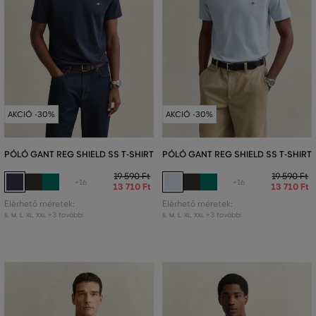
AKCIÓ -30%
AKCIÓ -30%
PÓLÓ GANT REG SHIELD SS T-SHIRT
PÓLÓ GANT REG SHIELD SS T-SHIRT
19 590 Ft
19 590 Ft
+16
+16
13 710 Ft
13 710 Ft
Elérhető méretek:
Elérhető méretek:
+3 további
+3 további
S
,
M
,
L
,
XL
,
XXL
S
,
M
,
L
,
XL
,
XXL