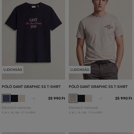
ÚJDONSÁG
ÚJDONSÁG
PÓLÓ GANT GRAPHIC SS T-SHIRT
PÓLÓ GANT GRAPHIC SS T-SHIRT
25 990 Ft
25 990 Ft
+1
+1
Elérhető méretek:
Elérhető méretek:
+2 további
+3 további
S
,
M
,
L
,
XL
,
XXL
S
,
M
,
L
,
XL
,
XXL