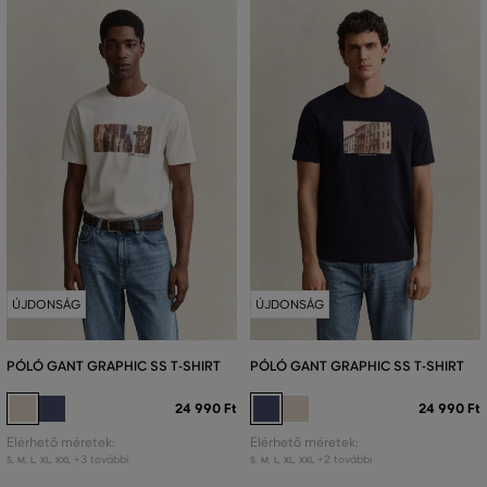
ÚJDONSÁG
ÚJDONSÁG
PÓLÓ GANT GRAPHIC SS T-SHIRT
PÓLÓ GANT GRAPHIC SS T-SHIRT
24 990 Ft
24 990 Ft
Elérhető méretek:
Elérhető méretek:
+3 további
+2 további
S
,
M
,
L
,
XL
,
XXL
S
,
M
,
L
,
XL
,
XXL