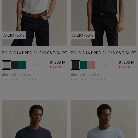
AKCIÓ -30%
AKCIÓ -30%
PÓLÓ GANT REG SHIELD SS T-SHIRT
PÓLÓ GANT REG SHIELD SS T-SHIRT
19 590 Ft
19 590 Ft
+16
+16
13 710 Ft
13 710 Ft
Elérhető méretek:
Elérhető méretek:
+3 további
+3 további
S
,
M
,
L
,
XL
,
XXL
S
,
M
,
L
,
XL
,
XXL