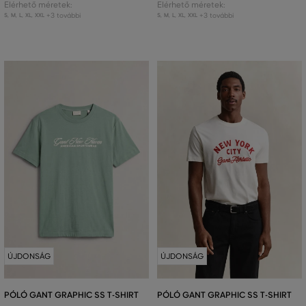
Elérhető méretek:
Elérhető méretek:
+3 további
+3 további
S
,
M
,
L
,
XL
,
XXL
S
,
M
,
L
,
XL
,
XXL
ÚJDONSÁG
ÚJDONSÁG
PÓLÓ GANT GRAPHIC SS T-SHIRT
PÓLÓ GANT GRAPHIC SS T-SHIRT