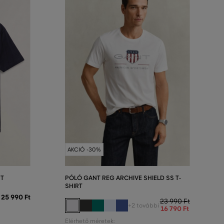
AKCIÓ -30%
RT
PÓLÓ GANT REG ARCHIVE SHIELD SS T-
SHIRT
25 990 Ft
23 990 Ft
+2 további
16 790 Ft
Elérhető méretek: