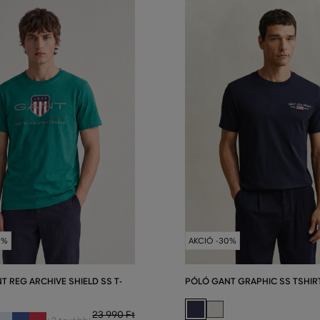
0%
AKCIÓ -30%
T REG ARCHIVE SHIELD SS T-
PÓLÓ GANT GRAPHIC SS TSHIR
23 990 Ft