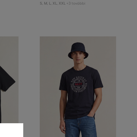
S
,
M
,
L
,
XL
,
XXL
+3 további