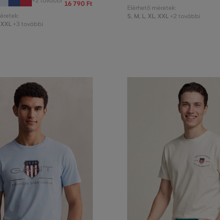
+2 további
16 790 Ft
Elérhető méretek:
éretek:
S
,
M
,
L
,
XL
,
XXL
+2 további
XXL
+3 további