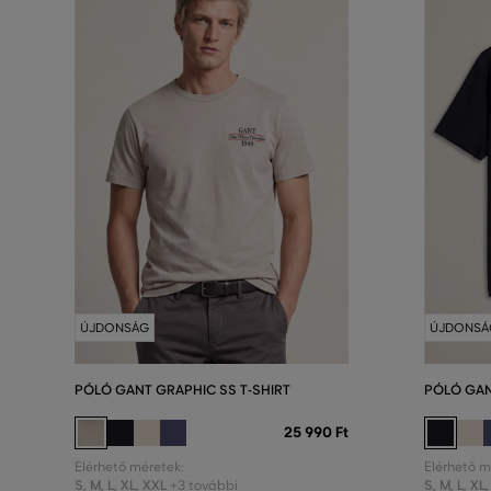
ÚJDONSÁG
ÚJDONSÁ
PÓLÓ GANT GRAPHIC SS T-SHIRT
PÓLÓ GAN
25 990 Ft
Elérhető méretek:
Elérhető m
S
,
M
,
L
,
XL
,
XXL
S
,
M
,
L
,
XL
,
+3 további