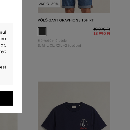
AKCIÓ -30%
T
PÓLÓ GANT GRAPHIC SS TSHIRT
19 990 Ft
19 990 Ft
rul
13 990 Ft
13 990 Ft
bra
Elérhető méretek:
at,
S
,
M
,
L
,
XL
,
XXL
+2 további
nyt
es)