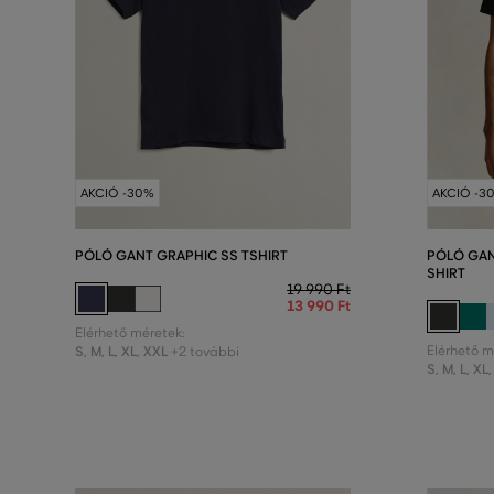
AKCIÓ -30%
AKCIÓ -3
PÓLÓ GANT GRAPHIC SS TSHIRT
PÓLÓ GAN
SHIRT
19 990 Ft
13 990 Ft
Elérhető méretek:
S
,
M
,
L
,
XL
,
XXL
Elérhető m
+2 további
S
,
M
,
L
,
XL
,