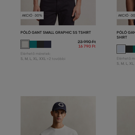
AKCIÓ -30%
AKCIÓ -3
PÓLÓ GANT SMALL GRAPHIC SS TSHIRT
PÓLÓ GAN
SHIRT
23 990 Ft
16 790 Ft
Elérhető méretek:
S
,
M
,
L
,
XL
,
XXL
Elérhető m
+2 további
S
,
M
,
L
,
XL
,