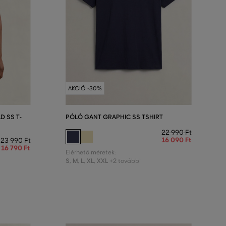
AKCIÓ -30%
D SS T-
PÓLÓ GANT GRAPHIC SS TSHIRT
22 990 Ft
16 090 Ft
23 990 Ft
16 790 Ft
Elérhető méretek:
S
,
M
,
L
,
XL
,
XXL
+2 további