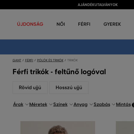
AJÁNDÉKUTALVÁNYOK
ÚJDONSÁG
NŐI
FÉRFI
GYEREK
GANT
FÉRFI
PÓLÓK ÉS TRIKÓK
TRIKÓK
Férfi trikók - feltűnő logóval
Rövid ujjú
Hosszú ujjú
Árak
Méretek
Színek
Anyag
Szabás
Mintás