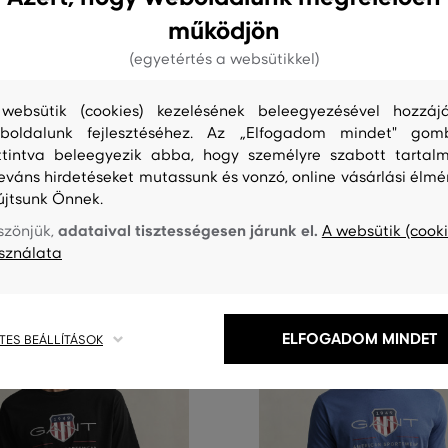
0%
AKCIÓ -30%
működjön
(egyetértés a websütikkel)
T REG ARCHIVE SHIELD SS T-
PÓLÓ GANT GRAPHIC SS TSHIR
websütik (cookies) kezelésének beleegyezésével hozzájá
23 990 Ft
+2 további
16 790 Ft
boldalunk fejlesztéséhez. Az „Elfogadom mindet" gom
Elérhető méretek:
ttintva beleegyezik abba, hogy személyre szabott tartalm
éretek:
S
,
M
,
L
,
XL
,
XXL
+3 további
XXL
+3 további
leváns hirdetéseket mutassunk és vonzó, online vásárlási élmé
újtsunk Önnek.
adataival tisztességesen járunk el.
szönjük,
A websütik (cooki
sználata
ELFOGADOM MINDET
TES BEÁLLÍTÁSOK