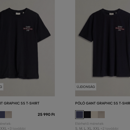
G
ÚJDONSÁG
T GRAPHIC SS T-SHIRT
PÓLÓ GANT GRAPHIC SS T-SHI
25 990 Ft
éretek:
Elérhető méretek:
XXL
S
,
M
,
L
,
XL
,
XXL
+3 további
+2 további