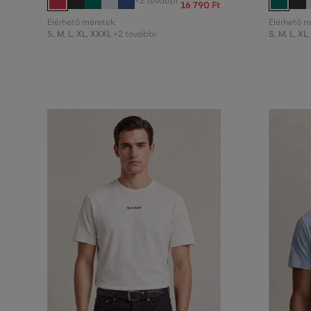
+2 további
16 790 Ft
Elérhető méretek:
Elérhető m
S
,
M
,
L
,
XL
,
XXXL
S
,
M
,
L
,
XL
,
+2 további