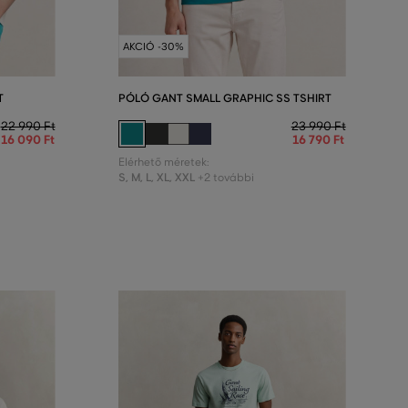
AKCIÓ -30%
T
PÓLÓ GANT SMALL GRAPHIC SS TSHIRT
22 990 Ft
23 990 Ft
16 090 Ft
16 790 Ft
Elérhető méretek:
S
,
M
,
L
,
XL
,
XXL
+2 további