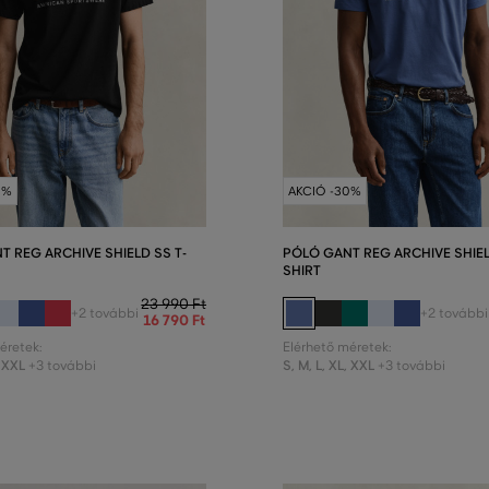
0%
AKCIÓ -30%
T REG ARCHIVE SHIELD SS T-
PÓLÓ GANT REG ARCHIVE SHIEL
SHIRT
23 990 Ft
+2 további
+2 további
16 790 Ft
éretek:
Elérhető méretek:
XXL
S
,
M
,
L
,
XL
,
XXL
+3 további
+3 további