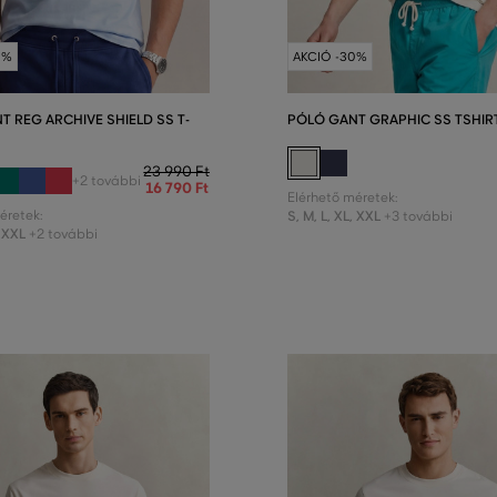
0%
AKCIÓ -30%
T REG ARCHIVE SHIELD SS T-
PÓLÓ GANT GRAPHIC SS TSHIR
23 990 Ft
+2 további
16 790 Ft
Elérhető méretek:
éretek:
S
,
M
,
L
,
XL
,
XXL
+3 további
XXL
+2 további