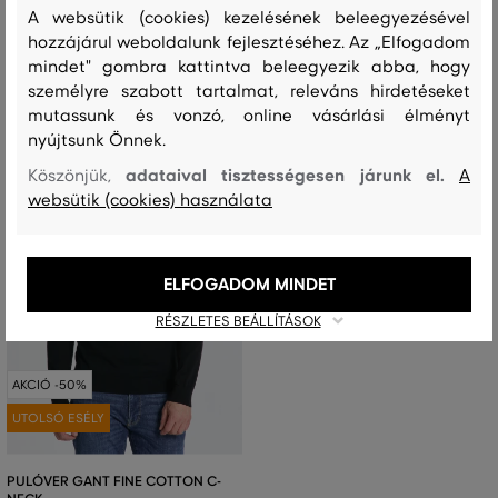
Elérhető méretek:
Elérhető méretek:
A websütik (cookies) kezelésének beleegyezésével
L
,
XXL
,
4XL
XXXL
,
4XL
hozzájárul weboldalunk fejlesztéséhez. Az „Elfogadom
mindet" gombra kattintva beleegyezik abba, hogy
személyre szabott tartalmat, releváns hirdetéseket
mutassunk és vonzó, online vásárlási élményt
nyújtsunk Önnek.
adataival tisztességesen járunk el.
Köszönjük,
A
websütik (cookies) használata
ELFOGADOM MINDET
RÉSZLETES BEÁLLÍTÁSOK
AKCIÓ -50%
UTOLSÓ ESÉLY
PULÓVER GANT FINE COTTON C-