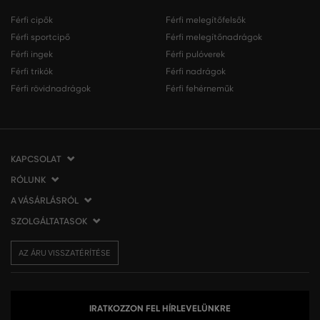
Férfi cipők
Férfi melegítőfelsők
Férfi sportcipő
Férfi melegítőnadrágok
Férfi ingek
Férfi pulóverek
Férfi trikók
Férfi nadrágok
Férfi rövidnadrágok
Férfi fehérneműk
KAPCSOLAT
RÓLUNK
VERMONT Services Slovakia s. r. o.
Vlčie hrdlo 53
A VÁSÁRLÁSRÓL
Cégünkről
821 07 Bratislava
Elérhetőség
SZOLGÁLTATASOK
A vásárlás menete
Szlovákia
VERMONT üzleteink
Általános szerződési feltételek
Szállítás és fizetés
tel.:
06 1 901 1901
Affiliate
AZ ÁRU VISSZATÉRÍTÉSE
Az áru visszatérítése/visszáru
Ajándékutalványok
info@eshopgant.hu
Sajtó
Panaszok
VERMONT Club
A sütik (cookies) használata
Személyes adatok kezelése
IRATKOZZON FEL HÍRLEVELÜNKRE