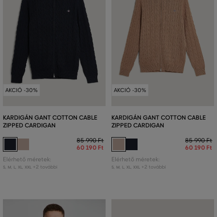
AKCIÓ -30%
AKCIÓ -30%
KARDIGÁN GANT COTTON CABLE
KARDIGÁN GANT COTTON CABLE
ZIPPED CARDIGAN
ZIPPED CARDIGAN
85 990 Ft
85 990 Ft
60 190 Ft
60 190 Ft
Elérhető méretek:
Elérhető méretek:
+2 további
+2 további
S
,
M
,
L
,
XL
,
XXL
S
,
M
,
L
,
XL
,
XXL