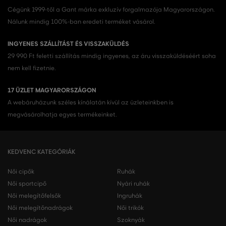
Cégünk 1999-től a Gant márka exkluzív forgalmazója Magyarországon.
Nálunk mindig 100%-ban eredeti terméket vásárol.
INGYENES SZÁLLÍTÁST ÉS VISSZAKÜLDÉS
29 990 Ft feletti szállítás mindig ingyenes, az áru visszaküldéséért soha
nem kell fizetnie.
17 ÜZLET MAGYARORSZÁGON
A webáruházunk széles kínálatán kívül az üzleteinkben is
megvásárolhatja egyes termékeinket.
KEDVENC KATEGÓRIÁK
Női cipők
Ruhák
Női sportcipő
Nyári ruhák
Női melegítőfelsők
Ingruhák
Női melegítőnadrágok
Női trikók
Női nadrágok
Szoknyák