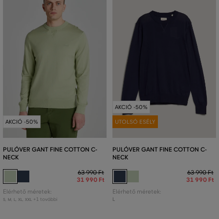
AKCIÓ -50%
AKCIÓ -50%
UTOLSÓ ESÉLY
PULÓVER GANT FINE COTTON C-
PULÓVER GANT FINE COTTON C-
NECK
NECK
63 990 Ft
63 990 Ft
31 990 Ft
31 990 Ft
Elérhető méretek:
Elérhető méretek:
+1 további
L
S
,
M
,
L
,
XL
,
XXL