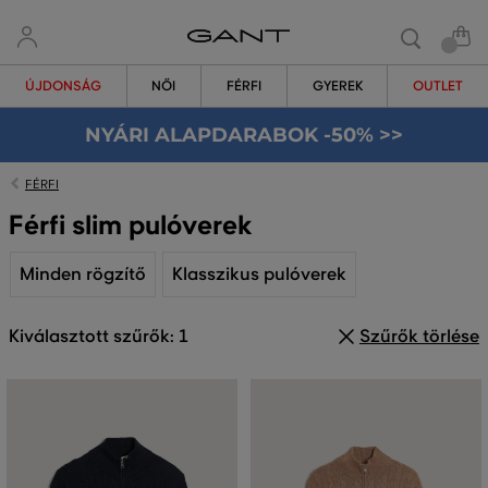
ÚJDONSÁG
NŐI
FÉRFI
GYEREK
OUTLET
NYÁRI ALAPDARABOK -50% >>
FÉRFI
Férfi slim pulóverek
Minden rögzítő
Klasszikus pulóverek
Kiválasztott szűrők: 1
Szűrők törlése