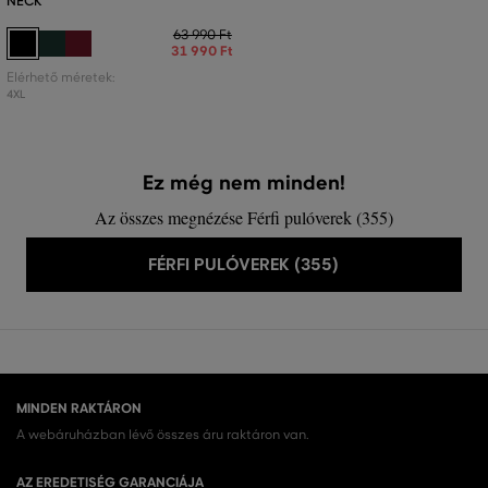
NECK
63 990 Ft
31 990 Ft
Elérhető méretek:
4XL
Ez még nem minden!
Az összes megnézése Férfi pulóverek (355)
FÉRFI PULÓVEREK (355)
MINDEN RAKTÁRON
A webáruházban lévő összes áru raktáron van.
AZ EREDETISÉG GARANCIÁJA