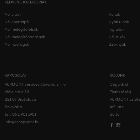
KEDVENC KATEGÓRIÁK
Női cipők
Ruhák
Női sportcipő
Nyári ruhák
Női melegítőfelsők
Ingruhák
Női melegítőnadrágok
Női trikók
Női nadrágok
Szoknyák
KAPCSOLAT
RÓLUNK
VERMONT Services Slovakia s. r. o.
Cégünkről
Vlčie hrdlo 53
Elérhetőség
821 07 Bratislava
VERMONT üzlete
Szlovákia
Affiliate
tel.:
06 1 901 1901
Sajtó
info@eshopgant.hu