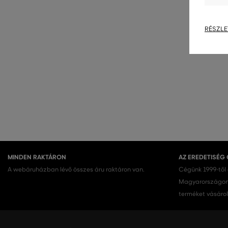
RÉSZLE
MINDEN RAKTÁRON
AZ EREDETISÉG
A webáruházban lévő összes áru raktáron van.
Cégünk 1999-től
Magyarországon.
terméket vásárol