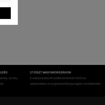
ÜLDÉS
17 ÜZLET MAGYARORSZÁGON
gyenes, az áru
A webáruházunk széles kínálatán kívül az
nie.
üzleteinkben is megvásárolhatja egyes termékeinket.