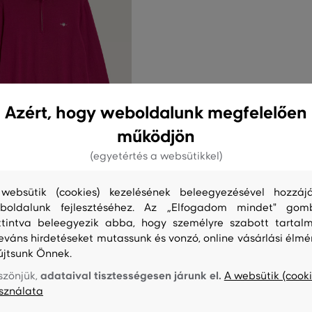
Azért, hogy weboldalunk megfelelően
működjön
(egyetértés a websütikkel)
0%
websütik (cookies) kezelésének beleegyezésével hozzájá
GANT CLASSIC COTTON
boldalunk fejlesztéséhez. Az „Elfogadom mindet" gom
ttintva beleegyezik abba, hogy személyre szabott tartalm
60 990 Ft
leváns hirdetéseket mutassunk és vonzó, online vásárlási élmé
30 490 Ft
újtsunk Önnek.
éretek:
XXL
+2 további
adataival tisztességesen járunk el.
szönjük,
A websütik (cooki
sználata