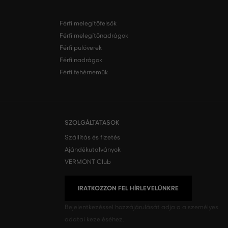
Férfi melegítőfelsők
Férfi melegítőnadrágok
Férfi pulóverek
Férfi nadrágok
Férfi fehérneműk
SZOLGÁLTATASOK
Szállítás és fizetés
Ajándékutalványok
VERMONT Club
IRATKOZZON FEL HÍRLEVELÜNKRE
Bejelentkezéssel hozzájárulását adja a
a személyes
adatai kezeléséhez.