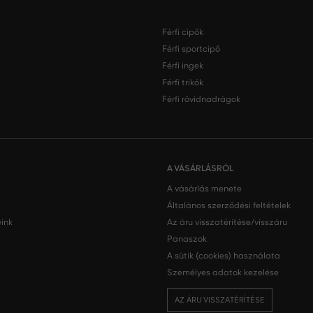
Férfi cipők
Férfi sportcipő
Férfi ingek
Férfi trikók
Férfi rövidnadrágok
A VÁSÁRLÁSRÓL
A vásárlás menete
Általános szerződési feltételek
ink
Az áru visszatérítése/visszáru
Panaszok
A sütik (cookies) használata
Személyes adatok kezelése
AZ ÁRU VISSZATÉRÍTÉSE