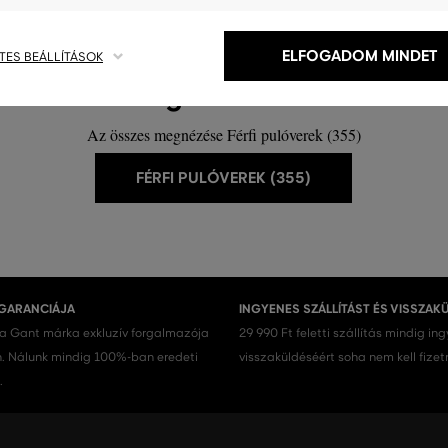
ELFOGADOM MINDET
TES BEÁLLÍTÁSOK
Ez még nem minden!
Az összes megnézése Férfi pulóverek (355)
FÉRFI PULÓVEREK (355)
 GARANCIÁJA
INGYENES SZÁLLÍTÁST ÉS VISSZAK
 a Gant márka exkluzív forgalmazója
29 990 Ft feletti szállítás mindig in
 Nálunk mindig 100%-ban eredeti
visszaküldéséért soha nem kell fizet
.