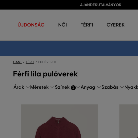
AJÁNDÉKUTALVÁNYOK
ÚJDONSÁG
NŐI
FÉRFI
GYEREK
GANT
FÉRFI
PULÓVEREK
Férfi lila pulóverek
Árak
Méretek
Színek
Anyag
Szabás
Nyakk
1