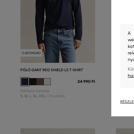
A 
we
ka
re
ÚJDONSÁG
ÚJDONSÁ
ny
Kö
PÓLÓ GANT REG SHIELD LS T-SHIRT
PÓLÓ GAN
ha
24 990 Ft
Elérhető méretek:
Elérhető m
S
,
M
,
L
,
XL
,
XXL
S
,
M
,
L
,
XL
,
+3 további
RÉSZLE