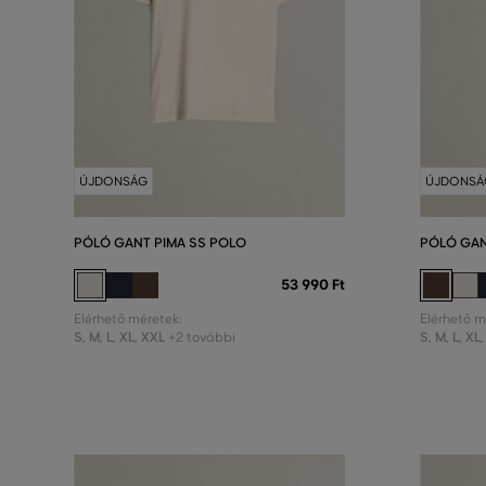
ÚJDONSÁG
ÚJDONSÁ
PÓLÓ GANT PIMA SS POLO
PÓLÓ GAN
53 990 Ft
Elérhető méretek:
Elérhető m
S
,
M
,
L
,
XL
,
XXL
S
,
M
,
L
,
XL
,
+2 további