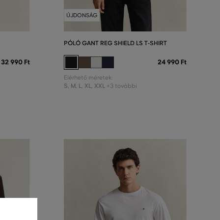
ÚJDONSÁG
PÓLÓ GANT REG SHIELD LS T-SHIRT
32 990 Ft
24 990 Ft
Elérhető méretek:
S
,
M
,
L
,
XL
,
XXL
+3 további