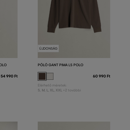
ÚJDONSÁG
POLO
PÓLÓ GANT PIMA LS POLO
54 990 Ft
60 990 Ft
Elérhető méretek:
S
,
M
,
L
,
XL
,
XXL
+2 további