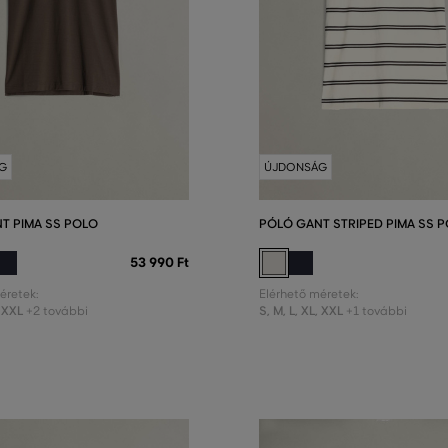
G
ÚJDONSÁG
T PIMA SS POLO
PÓLÓ GANT STRIPED PIMA SS 
53 990 Ft
éretek:
Elérhető méretek:
XXL
S
,
M
,
L
,
XL
,
XXL
+2 további
+1 további