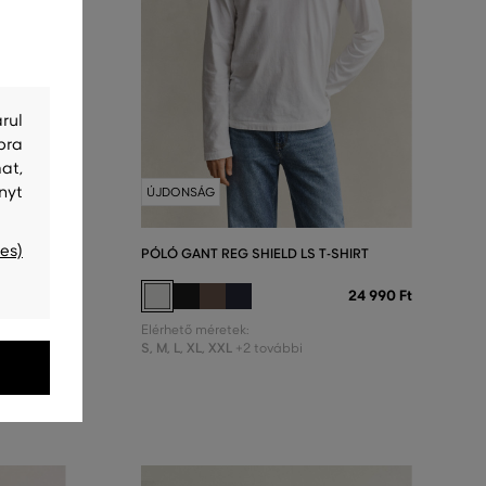
rul
bra
at,
nyt
ÚJDONSÁG
es)
NECK
PÓLÓ GANT REG SHIELD LS T-SHIRT
36 990 Ft
24 990 Ft
Elérhető méretek:
S
,
M
,
L
,
XL
,
XXL
+2 további