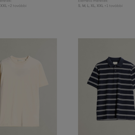
éretek:
Elérhető méretek:
XXL
S
,
M
,
L
,
XL
,
XXL
+2 további
+1 további