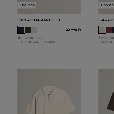
ÚJDONSÁG
ÚJDONSÁ
PÓLÓ GANT SLIM SS T-SHIRT
PÓLÓ GAN
32 990 Ft
Elérhető méretek:
Elérhető m
S
,
M
,
L
,
XL
,
XXL
S
,
M
,
L
,
XL
,
+1 további