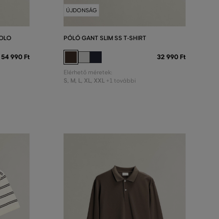
ÚJDONSÁG
POLO
PÓLÓ GANT SLIM SS T-SHIRT
54 990 Ft
32 990 Ft
Elérhető méretek:
S
,
M
,
L
,
XL
,
XXL
+1 további