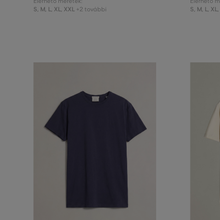
Elérhető méretek:
Elérhető m
S
,
M
,
L
,
XL
,
XXL
S
,
M
,
L
,
XL
,
+2 további