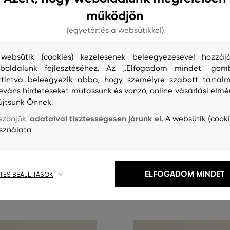
működjön
(egyetértés a websütikkel)
websütik (cookies) kezelésének beleegyezésével hozzájá
boldalunk fejlesztéséhez. Az „Elfogadom mindet" gom
ttintva beleegyezik abba, hogy személyre szabott tartalm
leváns hirdetéseket mutassunk és vonzó, online vásárlási élmé
G
ÚJDONSÁG
újtsunk Önnek.
adataival tisztességesen járunk el.
szönjük,
A websütik (cooki
T PIMA SS POLO
PÓLÓ GANT RIBBED LS TURTLE
sználata
53 990 Ft
éretek:
Elérhető méretek:
XXL
XS
,
S
,
M
,
L
,
XL
+2 további
+1 további
ELFOGADOM MINDET
TES BEÁLLÍTÁSOK