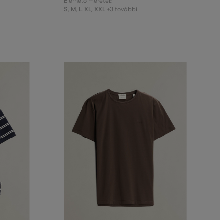
Elérhető méretek:
S
,
M
,
L
,
XL
,
XXL
+3 további