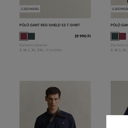
ÚJDONSÁG
ÚJDONSÁ
PÓLÓ GANT REG SHIELD SS T-SHIRT
PÓLÓ GAN
19 990 Ft
Elérhető méretek:
Elérhető m
S
,
M
,
L
,
XL
,
XXL
S
,
M
,
L
,
XL
,
+3 további