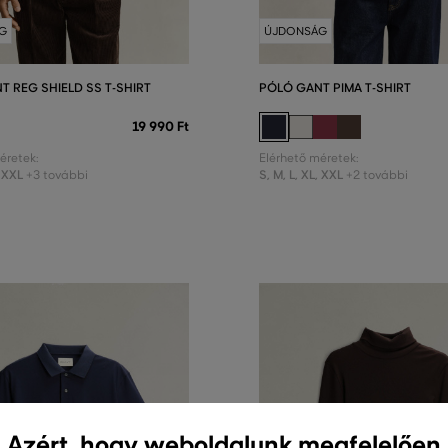
G
ÚJDONSÁG
T REG SHIELD SS T-SHIRT
PÓLÓ GANT PIMA T-SHIRT
19 990 Ft
éretek:
Elérhető méretek:
XXL
S
,
M
,
L
,
XL
,
XXL
+3 további
+2 további
Azért, hogy weboldalunk megfelelően