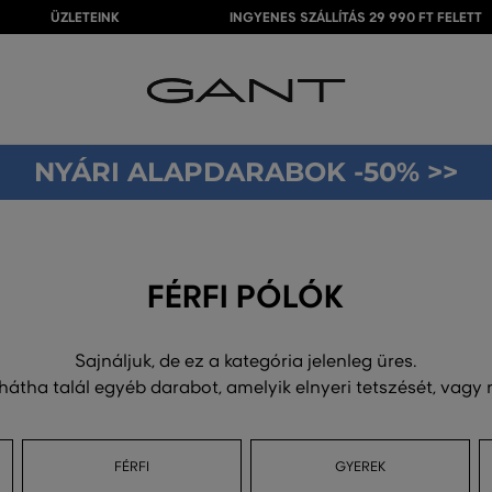
ÜZLETEINK
INGYENES SZÁLLÍTÁS 29 990 FT FELETT
NYÁRI ALAPDARABOK -50% >>
FÉRFI PÓLÓK
Sajnáljuk, de ez a kategória jelenleg üres.
 hátha talál egyéb darabot, amelyik elnyeri tetszését, vagy
FÉRFI
GYEREK