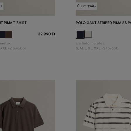
G
ÚJDONSÁG
T PIMA T-SHIRT
PÓLÓ GANT STRIPED PIMA SS 
32 990 Ft
éretek:
Elérhető méretek:
XXL
S
,
M
,
L
,
XL
,
XXL
+2 további
+2 további