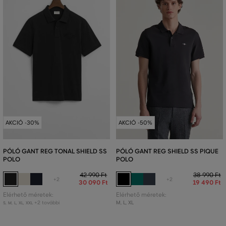
AKCIÓ -30%
AKCIÓ -50%
PÓLÓ GANT REG TONAL SHIELD SS
PÓLÓ GANT REG SHIELD SS PIQUE
POLO
POLO
42 990 Ft
38 990 Ft
+2
+2
30 090 Ft
19 490 Ft
Elérhető méretek:
Elérhető méretek:
+2 további
M
,
L
,
XL
S
,
M
,
L
,
XL
,
XXL