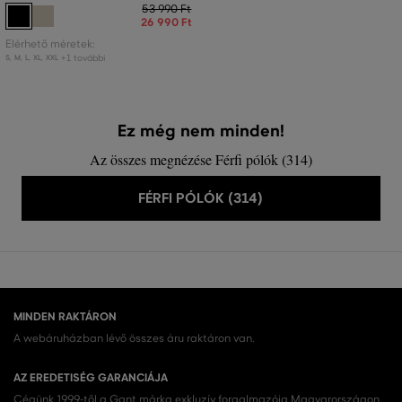
53 990 Ft
26 990 Ft
Elérhető méretek:
+1 további
S
,
M
,
L
,
XL
,
XXL
Ez még nem minden!
Az összes megnézése Férfi pólók (314)
FÉRFI PÓLÓK (314)
MINDEN RAKTÁRON
A webáruházban lévő összes áru raktáron van.
AZ EREDETISÉG GARANCIÁJA
Cégünk 1999-től a Gant márka exkluzív forgalmazója Magyarországon.