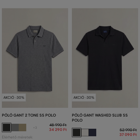
AKCIÓ -30%
AKCIÓ -30%
PÓLÓ GANT 2 TONE SS POLO
PÓLÓ GANT WASHED SLUB SS
POLO
48 990 Ft
+3
34 290 Ft
52 990 Ft
37 090 Ft
Elérhető méretek: