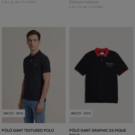
+2 további
Elérhető méretek:
S
,
M
,
L
,
XL
,
XXL
+2 további
S
,
M
,
L
,
XL
,
XXL
AKCIÓ -30%
AKCIÓ -30%
PÓLÓ GANT TEXTURED POLO
PÓLÓ GANT GRAPHIC SS PIQUE