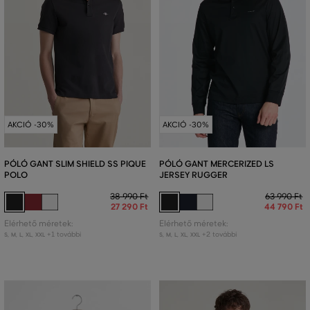
AKCIÓ -30%
AKCIÓ -30%
PÓLÓ GANT SLIM SHIELD SS PIQUE
PÓLÓ GANT MERCERIZED LS
POLO
JERSEY RUGGER
38 990 Ft
63 990 Ft
27 290 Ft
44 790 Ft
Elérhető méretek:
Elérhető méretek:
+1 további
+2 további
S
,
M
,
L
,
XL
,
XXL
S
,
M
,
L
,
XL
,
XXL