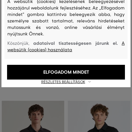
A websütik (cookies) kezelésének beleegyezésével
hozzájárul weboldalunk fejlesztéséhez. Az „Elfogadom
mindet" gombra kattintva beleegyezik abba, hogy
személyre szabott tartalmat, releváns hirdetéseket
mutassunk és vonzó, online vásárlási élményt
nyújtsunk Önnek.
AKCIÓ -30%
AKCIÓ -30%
adataival tisztességesen járunk el.
Köszönjük,
A
websütik (cookies) használata
PÓLÓ GANT SMALL GRAPHIC SS
PÓLÓ GANT REG SHIELD SS PIQUE
POLO
POLO
48 990 Ft
38 990 Ft
+5
34 290 Ft
27 290 Ft
ELFOGADOM MINDET
Elérhető méretek:
Elérhető méretek:
+3 további
+3 további
S
,
M
,
L
,
XL
,
XXL
S
,
M
,
L
,
XL
,
XXL
RÉSZLETES BEÁLLÍTÁSOK