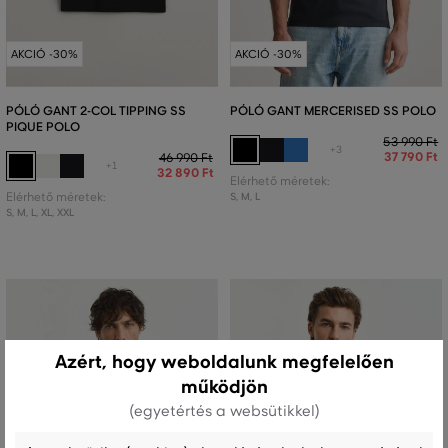
AKCIÓ -30%
AKCIÓ -30%
PÓLÓ GANT 2-COL TIPPING SS
PÓLÓ GANT MERCERISED SS POLO
PIQUE POLO
53 990 Ft
+3
37 790 Ft
46 990 Ft
+1
32 890 Ft
Elérhető méretek:
Elérhető méretek:
S
,
M
,
L
S
,
M
,
L
,
XL
,
XXL
Azért, hogy weboldalunk megfelelően
működjön
(egyetértés a websütikkel)