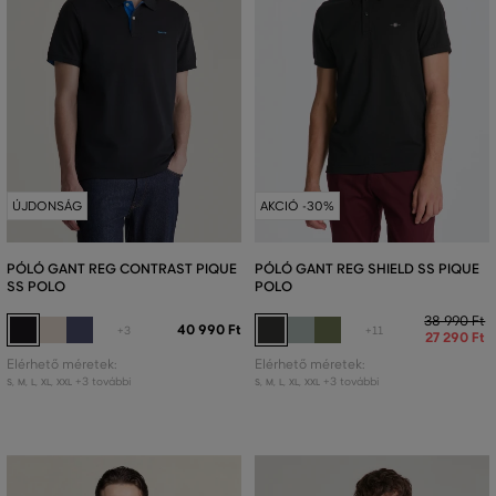
ÚJDONSÁG
AKCIÓ -30%
PÓLÓ GANT REG CONTRAST PIQUE
PÓLÓ GANT REG SHIELD SS PIQUE
SS POLO
POLO
38 990 Ft
40 990 Ft
+3
+11
27 290 Ft
Elérhető méretek:
Elérhető méretek:
+3 további
+3 további
S
,
M
,
L
,
XL
,
XXL
S
,
M
,
L
,
XL
,
XXL