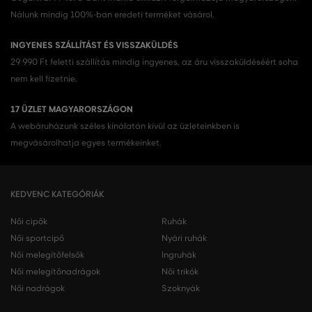
Nálunk mindig 100%-ban eredeti terméket vásárol.
INGYENES SZÁLLÍTÁST ÉS VISSZAKÜLDÉS
29 990 Ft feletti szállítás mindig ingyenes, az áru visszaküldéséért soha
nem kell fizetnie.
17 ÜZLET MAGYARORSZÁGON
A webáruházunk széles kínálatán kívül az üzleteinkben is
megvásárolhatja egyes termékeinket.
KEDVENC KATEGÓRIÁK
Női cipők
Ruhák
Női sportcipő
Nyári ruhák
Női melegítőfelsők
Ingruhák
Női melegítőnadrágok
Női trikók
Női nadrágok
Szoknyák