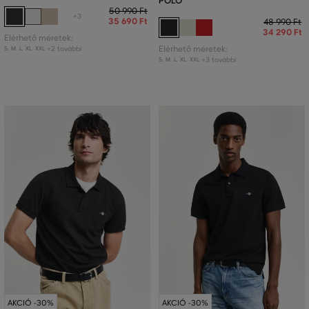
POLO
50 990 Ft
+3
35 690 Ft
48 990 Ft
34 290 Ft
Elérhető méretek:
+2 további
Elérhető méretek:
S
,
M
,
L
,
XL
,
XXL
+3 további
S
,
M
,
L
,
XL
,
XXL
AKCIÓ -30%
AKCIÓ -30%