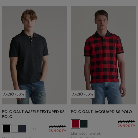
AKCIÓ -50%
AKCIÓ -50%
PÓLÓ GANT WAFFLE TEXTURED SS
PÓLÓ GANT JACQUARD SS POLO
POLO
53 990 Ft
26 990 Ft
53 990 Ft
+1
26 990 Ft
Elérhető méretek: