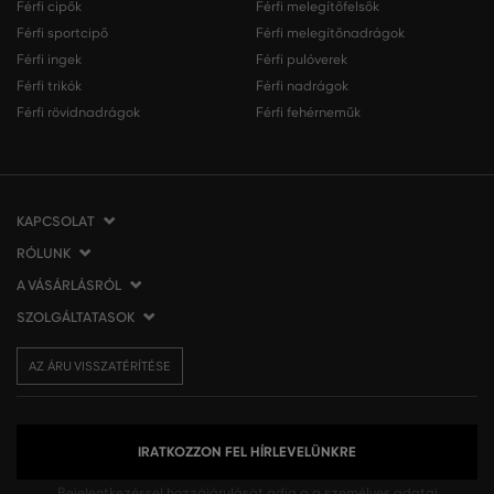
Férfi cipők
Férfi melegítőfelsők
Férfi sportcipő
Férfi melegítőnadrágok
Férfi ingek
Férfi pulóverek
Férfi trikók
Férfi nadrágok
Férfi rövidnadrágok
Férfi fehérneműk
KAPCSOLAT
RÓLUNK
VERMONT Services Slovakia s. r. o.
Vlčie hrdlo 53
A VÁSÁRLÁSRÓL
Cégünkről
821 07 Bratislava
Elérhetőség
SZOLGÁLTATASOK
A vásárlás menete
Szlovákia
VERMONT üzleteink
Általános szerződési feltételek
Szállítás és fizetés
tel.:
06 1 901 1901
Affiliate
AZ ÁRU VISSZATÉRÍTÉSE
Az áru visszatérítése/visszáru
Ajándékutalványok
info@eshopgant.hu
Sajtó
Panaszok
VERMONT Club
A sütik (cookies) használata
Személyes adatok kezelése
IRATKOZZON FEL HÍRLEVELÜNKRE
Bejelentkezéssel hozzájárulását adja a
a személyes adatai