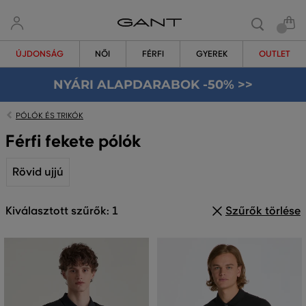
ÚJDONSÁG
NŐI
FÉRFI
GYEREK
OUTLET
NYÁRI ALAPDARABOK -50% >>
PÓLÓK ÉS TRIKÓK
Férfi fekete pólók
Rövid ujjú
Kiválasztott szűrők: 1
Szűrők törlése