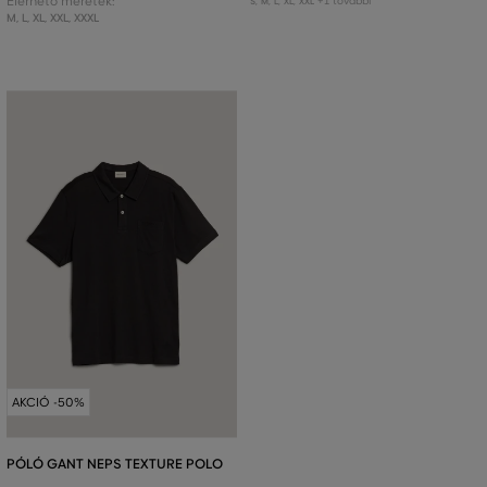
Elérhető méretek:
+1 további
S
,
M
,
L
,
XL
,
XXL
M
,
L
,
XL
,
XXL
,
XXXL
AKCIÓ -50%
PÓLÓ GANT NEPS TEXTURE POLO