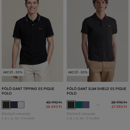
AKCIÓ -30%
AKCIÓ -30%
PÓLÓ GANT TIPPING SS PIQUE
PÓLÓ GANT SLIM SHIELD SS PIQUE
POLO
POLO
40 990 Ft
38 990 Ft
+3
28 690 Ft
27 290 Ft
Elérhető méretek:
Elérhető méretek:
+3 további
+2 további
S
,
M
,
L
,
XL
,
XXL
S
,
M
,
L
,
XL
,
XXL