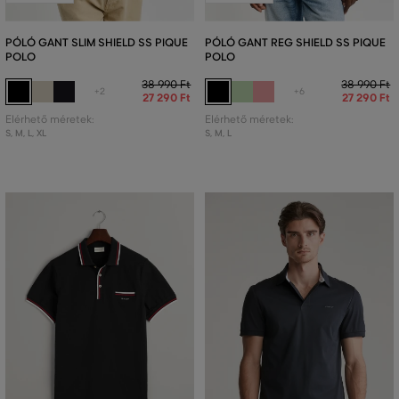
PÓLÓ GANT SLIM SHIELD SS PIQUE
PÓLÓ GANT REG SHIELD SS PIQUE
POLO
POLO
38 990 Ft
38 990 Ft
+2
+6
27 290 Ft
27 290 Ft
Elérhető méretek:
Elérhető méretek:
S
,
M
,
L
,
XL
S
,
M
,
L