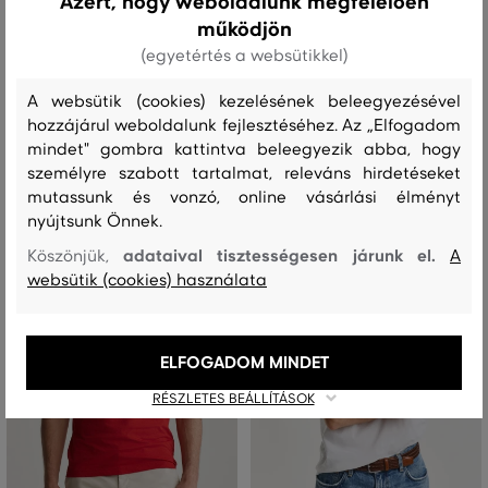
Azért, hogy weboldalunk megfelelően
PÓLÓ GANT SLIM SHIELD V-NECK T-
PÓLÓ GANT SLIM SHIELD V-NECK T-
működjön
SHIRT
SHIRT
(egyetértés a websütikkel)
19 590 Ft
19 590 Ft
13 710 Ft
13 710 Ft
A websütik (cookies) kezelésének beleegyezésével
Elérhető méretek:
Elérhető méretek:
hozzájárul weboldalunk fejlesztéséhez. Az „Elfogadom
XL
S
,
M
,
L
,
XL
mindet" gombra kattintva beleegyezik abba, hogy
személyre szabott tartalmat, releváns hirdetéseket
mutassunk és vonzó, online vásárlási élményt
nyújtsunk Önnek.
adataival tisztességesen járunk el.
Köszönjük,
A
websütik (cookies) használata
ELFOGADOM MINDET
RÉSZLETES BEÁLLÍTÁSOK