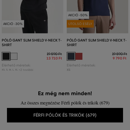
AKCIÓ -50%
AKCIÓ -30%
UTOLSÓ ESÉLY
PÓLÓ GANT SLIM SHIELD V-NECK T-
PÓLÓ GANT SLIM SHIELD V-NECK T-
SHIRT
SHIRT
19 590 Ft
19 590 Ft
13 710 Ft
9 790 Ft
Elérhető méretek:
Elérhető méretek:
+2 további
XS
XS
,
S
,
M
,
L
,
XL
Ez még nem minden!
Az összes megnézése Férfi pólók és trikók (679)
FÉRFI PÓLÓK ÉS TRIKÓK (679)