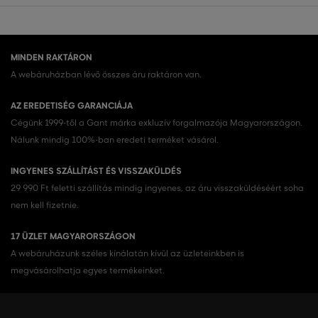
MINDEN RAKTÁRON
A webáruházban lévő összes áru raktáron van.
AZ EREDETISÉG GARANCIÁJA
Cégünk 1999-től a Gant márka exkluzív forgalmazója Magyarországon.
Nálunk mindig 100%-ban eredeti terméket vásárol.
INGYENES SZÁLLÍTÁST ÉS VISSZAKÜLDÉS
29 990 Ft feletti szállítás mindig ingyenes, az áru visszaküldéséért soha
nem kell fizetnie.
17 ÜZLET MAGYARORSZÁGON
A webáruházunk széles kínálatán kívül az üzleteinkben is
megvásárolhatja egyes termékeinket.