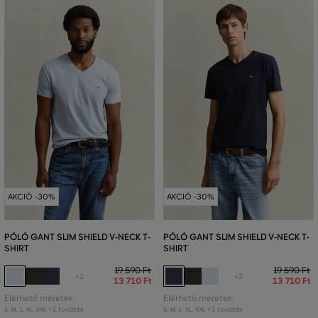
AKCIÓ -30%
AKCIÓ -30%
PÓLÓ GANT SLIM SHIELD V-NECK T-
PÓLÓ GANT SLIM SHIELD V-NECK T-
SHIRT
SHIRT
19 590 Ft
19 590 Ft
+2
+2
13 710 Ft
13 710 Ft
Elérhető méretek:
Elérhető méretek:
+1 további
+1 további
S
,
M
,
L
,
XL
,
XXL
S
,
M
,
L
,
XL
,
XXL