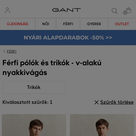
ÚJDONSÁG
NŐI
FÉRFI
GYEREK
OUTLET
NYÁRI ALAPDARABOK -50% >>
FÉRFI
Férfi pólók és trikók - v-alakú
nyakkivágás
Trikók
Kiválasztott szűrők: 1
Szűrők törlése