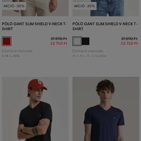
AKCIÓ -30%
AKCIÓ -30%
PÓLÓ GANT SLIM SHIELD V-NECK T-
PÓLÓ GANT SLIM SHIELD V-NECK T-
SHIRT
SHIRT
19 590 Ft
19 590 Ft
13 710 Ft
13 710 Ft
Elérhető méretek:
Elérhető méretek:
S
,
M
,
L
,
XXXL
+1 további
XS
,
S
,
M
,
L
,
XL