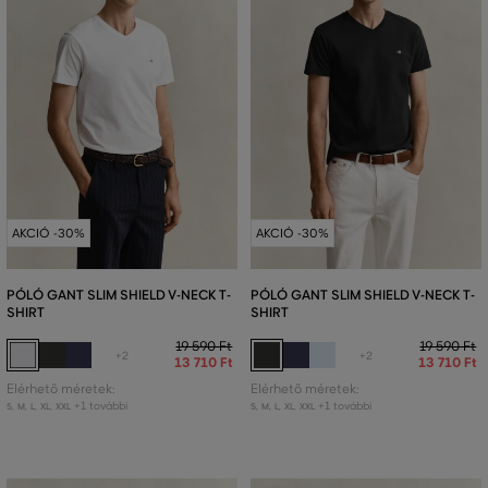
AKCIÓ -30%
AKCIÓ -30%
PÓLÓ GANT SLIM SHIELD V-NECK T-
PÓLÓ GANT SLIM SHIELD V-NECK T-
SHIRT
SHIRT
19 590 Ft
19 590 Ft
+2
+2
13 710 Ft
13 710 Ft
Elérhető méretek:
Elérhető méretek:
+1 további
+1 további
S
,
M
,
L
,
XL
,
XXL
S
,
M
,
L
,
XL
,
XXL