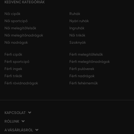
KEDVENC KATEGÓRIÁK
Női cipők
Ruhák
Női sportcipő
Nyári ruhák
Női melegítőfelsők
Ingruhák
Női melegítőnadrágok
Női trikók
Női nadrágok
Szoknyák
Férfi cipők
Férfi melegítőfelsők
Férfi sportcipő
Férfi melegítőnadrágok
Férfi ingek
Férfi pulóverek
Férfi trikók
Férfi nadrágok
Férfi rövidnadrágok
Férfi fehérneműk
KAPCSOLAT
RÓLUNK
VERMONT Services Slovakia s. r. o.
Vlčie hrdlo 53
A VÁSÁRLÁSRÓL
Cégünkről