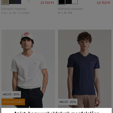
+2
13 710 Ft
13 710 Ft
Elérhető méretek:
Elérhető méretek:
+1 további
M
,
L
,
XL
,
XXL
S
,
M
,
L
,
XL
,
XXL
AKCIÓ -30%
UTOLSÓ ESÉLY
AKCIÓ -30%