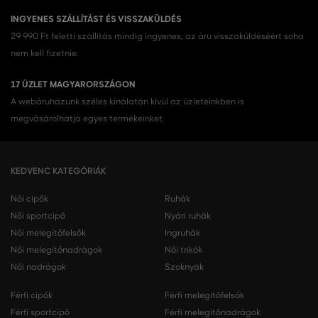
INGYENES SZÁLLÍTÁST ÉS VISSZAKÜLDÉS
29 990 Ft feletti szállítás mindig ingyenes, az áru visszaküldéséért soha
nem kell fizetnie.
17 ÜZLET MAGYARORSZÁGON
A webáruházunk széles kínálatán kívül az üzleteinkben is
megvásárolhatja egyes termékeinket.
KEDVENC KATEGÓRIÁK
Női cipők
Ruhák
Női sportcipő
Nyári ruhák
Női melegítőfelsők
Ingruhák
Női melegítőnadrágok
Női trikók
Női nadrágok
Szoknyák
Férfi cipők
Férfi melegítőfelsők
Férfi sportcipő
Férfi melegítőnadrágok