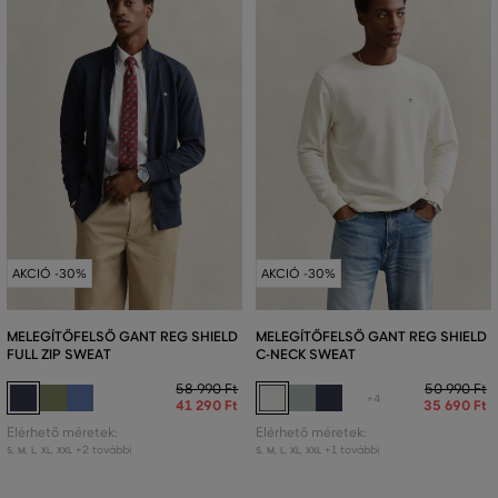
AKCIÓ -30%
AKCIÓ -30%
MELEGÍTŐFELSŐ GANT REG SHIELD
MELEGÍTŐFELSŐ GANT REG SHIELD
FULL ZIP SWEAT
C-NECK SWEAT
58 990 Ft
50 990 Ft
+4
41 290 Ft
35 690 Ft
Elérhető méretek:
Elérhető méretek:
+2 további
+1 további
S
,
M
,
L
,
XL
,
XXL
S
,
M
,
L
,
XL
,
XXL