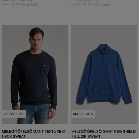
+2 további
+1 további
S
,
M
,
L
,
XL
,
XXL
M
,
L
,
XL
,
XXL
,
XXXL
AKCIÓ -50%
AKCIÓ -30%
MELEGÍTŐFELSŐ GANT TEXTURE C-
MELEGÍTŐFELSŐ GANT REG SHIELD
NECK SWEAT
FULL ZIP SWEAT