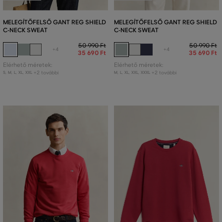
MELEGÍTŐFELSŐ GANT REG SHIELD
MELEGÍTŐFELSŐ GANT REG SHIELD
C-NECK SWEAT
C-NECK SWEAT
50 990 Ft
50 990 Ft
+4
+4
35 690 Ft
35 690 Ft
Elérhető méretek:
Elérhető méretek:
+2 további
+2 további
S
,
M
,
L
,
XL
,
XXL
M
,
L
,
XL
,
XXL
,
XXXL