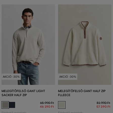
AKCIÓ -30%
AKCIÓ -30%
MELEGÍTŐFELSŐ GANT LIGHT
MELEGÍTŐFELSŐ GANT HALF ZIP
SACKER HALF ZIP
FLLEECE
65 990 Ft
81 990 Ft
46 190 Ft
57 390 Ft
Elérhető méretek:
Elérhető méretek: