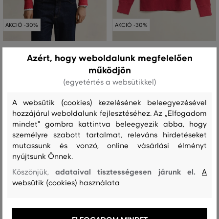
AKCIÓ -30%
AKCIÓ -30%
MELEGÍTŐFELSŐ GANT REG SHIELD
MELEGÍTŐFELSŐ GANT REG SHIELD
Azért, hogy weboldalunk megfelelően
C-NECK SWEAT
C-NECK SWEAT
működjön
50 990 Ft
50 990 Ft
+4
+4
(egyetértés a websütikkel)
35 690 Ft
35 690 Ft
Elérhető méretek:
Elérhető méretek:
A websütik (cookies) kezelésének beleegyezésével
+2 további
+2 további
M
,
L
,
XL
,
XXL
,
XXXL
S
,
M
,
L
,
XL
,
XXL
hozzájárul weboldalunk fejlesztéséhez. Az „Elfogadom
mindet" gombra kattintva beleegyezik abba, hogy
személyre szabott tartalmat, releváns hirdetéseket
mutassunk és vonzó, online vásárlási élményt
nyújtsunk Önnek.
adataival tisztességesen járunk el.
Köszönjük,
A
websütik (cookies) használata