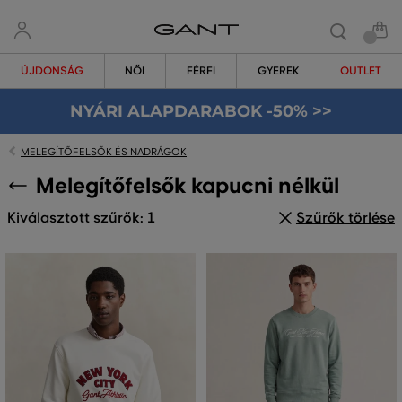
ÚJDONSÁG
NŐI
FÉRFI
GYEREK
OUTLET
NYÁRI ALAPDARABOK -50% >>
MELEGÍTŐFELSŐK ÉS NADRÁGOK
Melegítőfelsők kapucni nélkül
Kiválasztott szűrők: 1
Szűrők törlése