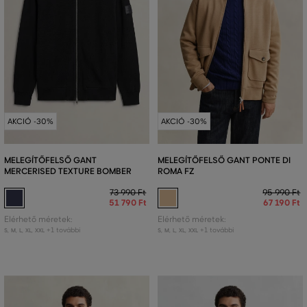
AKCIÓ -30%
AKCIÓ -30%
MELEGÍTŐFELSŐ GANT
MELEGÍTŐFELSŐ GANT PONTE DI
MERCERISED TEXTURE BOMBER
ROMA FZ
73 990 Ft
95 990 Ft
51 790 Ft
67 190 Ft
Elérhető méretek:
Elérhető méretek:
+1 további
+1 további
S
,
M
,
L
,
XL
,
XXL
S
,
M
,
L
,
XL
,
XXL