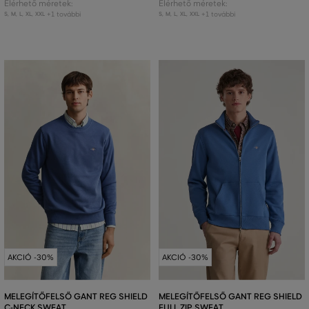
Elérhető méretek:
Elérhető méretek:
+1 további
+1 további
S
,
M
,
L
,
XL
,
XXL
S
,
M
,
L
,
XL
,
XXL
AKCIÓ -30%
AKCIÓ -30%
MELEGÍTŐFELSŐ GANT REG SHIELD
MELEGÍTŐFELSŐ GANT REG SHIELD
C-NECK SWEAT
FULL ZIP SWEAT