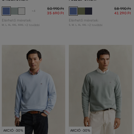
50 990 Ft
58 990 Ft
+4
35 690 Ft
41 290 Ft
Elérhető méretek:
Elérhető méretek:
+2 további
+2 további
M
,
L
,
XL
,
XXL
,
XXXL
S
,
M
,
L
,
XL
,
XXL
AKCIÓ -30%
AKCIÓ -30%