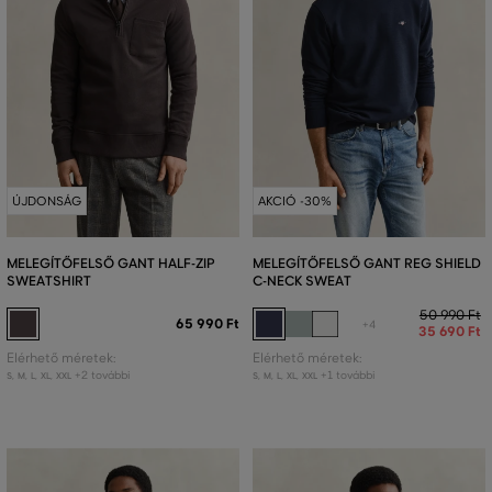
ÚJDONSÁG
AKCIÓ -30%
MELEGÍTŐFELSŐ GANT HALF-ZIP
MELEGÍTŐFELSŐ GANT REG SHIELD
SWEATSHIRT
C-NECK SWEAT
50 990 Ft
65 990 Ft
+4
35 690 Ft
Elérhető méretek:
Elérhető méretek:
+2 további
+1 további
S
,
M
,
L
,
XL
,
XXL
S
,
M
,
L
,
XL
,
XXL