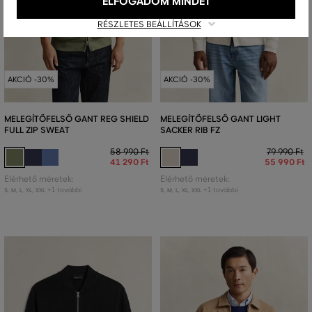
ELFOGADOM MINDET
RÉSZLETES BEÁLLÍTÁSOK
AKCIÓ -30%
AKCIÓ -30%
MELEGÍTŐFELSŐ GANT REG SHIELD
MELEGÍTŐFELSŐ GANT LIGHT
FULL ZIP SWEAT
SACKER RIB FZ
58 990 Ft
79 990 Ft
41 290 Ft
55 990 Ft
Elérhető méretek:
Elérhető méretek:
+1 további
+1 további
S
,
M
,
L
,
XL
,
XXL
S
,
M
,
L
,
XL
,
XXL