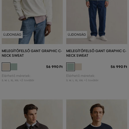
ÚJDONSÁG
ÚJDONSÁG
MELEGÍTŐFELSŐ GANT GRAPHIC C-
MELEGÍTŐFELSŐ GANT GRAPHIC C-
NECK SWEAT
NECK SWEAT
56 990 Ft
56 990 Ft
Elérhető méretek:
Elérhető méretek:
+2 további
+1 további
S
,
M
,
L
,
XL
,
XXL
S
,
M
,
L
,
XL
,
XXL