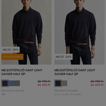
AKCIÓ -30%
UTOLSÓ ESÉLY
AKCIÓ -30%
MELEGÍTŐFELSŐ GANT LIGHT
MELEGÍTŐFELSŐ GANT LIGHT
SACKER HALF ZIP
SACKER HALF ZIP
65 990 Ft
65 990 Ft
46 190 Ft
46 190 Ft
Elérhető méretek:
Elérhető méretek:
4XL
+2 további
S
,
M
,
L
,
XL
,
XXL