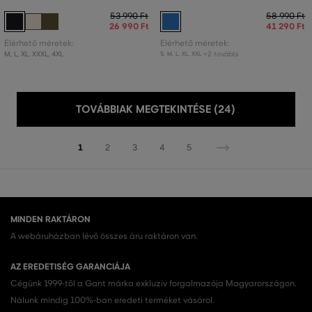
53 990 Ft
58 990 Ft
26 990 Ft
41 290 Ft
Elérhető méretek:
Elérhető méretek:
M
,
L
,
XL
,
XXXL
,
4XL
+2 további
S
,
M
,
L
,
XL
,
XXL
TOVÁBBIAK MEGTEKINTÉSE (24)
1
2
3
4
5
MINDEN RAKTÁRON
A webáruházban lévő összes áru raktáron van.
AZ EREDETISÉG GARANCIÁJA
Cégünk 1999-től a Gant márka exkluzív forgalmazója Magyarországon.
Nálunk mindig 100%-ban eredeti terméket vásárol.