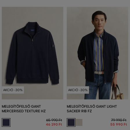
AKCIÓ -30%
AKCIÓ -30%
MELEGÍTŐFELSŐ GANT
MELEGÍTŐFELSŐ GANT LIGHT
MERCERISED TEXTURE HZ
SACKER RIB FZ
65 990 Ft
79 990 Ft
46 190 Ft
55 990 Ft