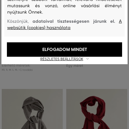
mutassunk és vonzó, online vásárlási élményt
nyújtsunk Önnek.
adataival tisztességesen járunk el.
Köszönjük,
A
ÚJDONSÁG
ÚJDONSÁG
websütik (cookies) használata
PÓLÓ GANT SLIM RIBBED LS HENLEY
SÁL GANT UNISEX. WOOL SCARF
TOP
ELFOGADOM MINDET
28 990 Ft
+2
44 990 Ft
RÉSZLETES BEÁLLÍTÁSOK
Elérhető méretek:
Elérhető méretek:
Egy méret
+1 további
XS
,
S
,
M
,
L
,
XL