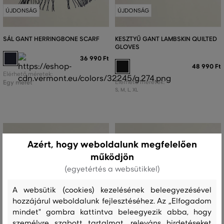
ÚJDONSÁG
ÚJDONSÁG
SÁL GANT HERRINGBONE SCARF
KESZTYŰ GANT LAMBSKIN QUILTED
GLOVES
36 990 Ft
48 990 Ft
Elérhető méretek:
Egy méret
Elérhető méretek:
S
,
M
,
L
,
XL
Azért, hogy weboldalunk megfelelően
működjön
(egyetértés a websütikkel)
A websütik (cookies) kezelésének beleegyezésével
hozzájárul weboldalunk fejlesztéséhez. Az „Elfogadom
mindet" gombra kattintva beleegyezik abba, hogy
személyre szabott tartalmat, releváns hirdetéseket