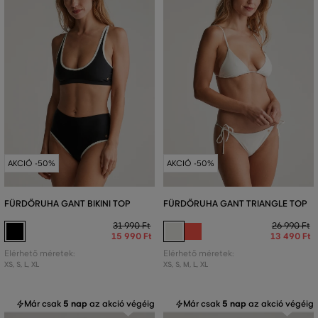
AKCIÓ -50%
AKCIÓ -50%
FÜRDŐRUHA GANT BIKINI TOP
FÜRDŐRUHA GANT TRIANGLE TOP
31 990 Ft
26 990 Ft
15 990 Ft
13 490 Ft
Elérhető méretek:
Elérhető méretek:
XS
,
S
,
L
,
XL
XS
,
S
,
M
,
L
,
XL
Már csak
5 nap
az akció végéig
Már csak
5 nap
az akció végéig