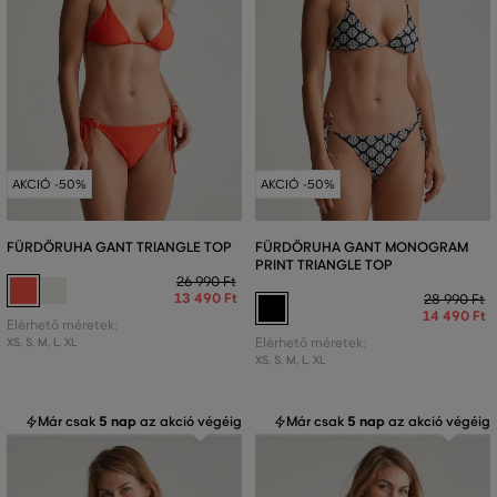
AKCIÓ -50%
AKCIÓ -50%
FÜRDŐRUHA GANT TRIANGLE TOP
FÜRDŐRUHA GANT MONOGRAM
PRINT TRIANGLE TOP
26 990 Ft
13 490 Ft
28 990 Ft
14 490 Ft
Elérhető méretek:
XS
,
S
,
M
,
L
,
XL
Elérhető méretek:
XS
,
S
,
M
,
L
,
XL
Már csak
5 nap
az akció végéig
Már csak
5 nap
az akció végéig