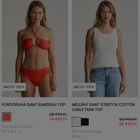
AKCIÓ -50%
AKCIÓ -50%
FÜRDŐRUHA GANT BANDEAU TOP
MELLÉNY GANT STRETCH COTTON
CABLE TANK TOP
28 990 Ft
14 490 Ft
50 990 Ft
25 490 Ft
Elérhető méretek:
XS
,
S
,
M
,
L
,
XL
Elérhető méretek:
XS
,
M
,
L