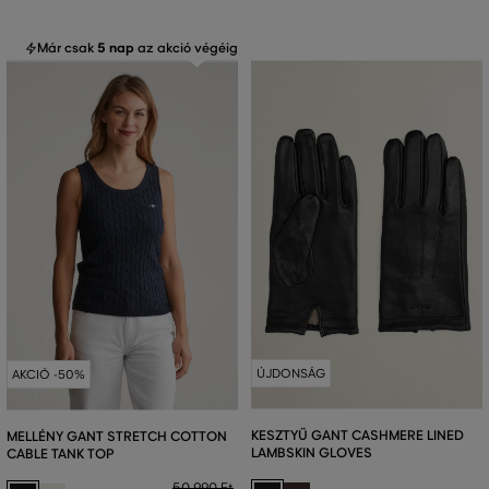
Már csak
5 nap
az akció végéig
ÚJDONSÁG
AKCIÓ -50%
KESZTYŰ GANT CASHMERE LINED
MELLÉNY GANT STRETCH COTTON
LAMBSKIN GLOVES
CABLE TANK TOP
50 990 Ft