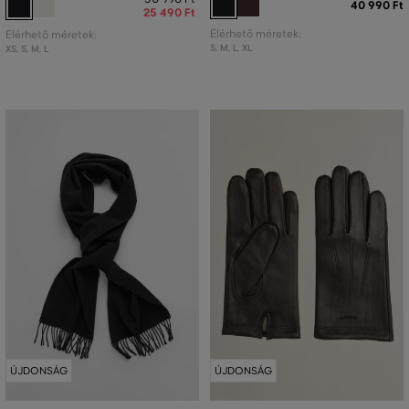
40 990 Ft
25 490 Ft
Elérhető méretek:
Elérhető méretek:
S
,
M
,
L
,
XL
XS
,
S
,
M
,
L
ÚJDONSÁG
ÚJDONSÁG