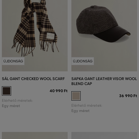
ÚJDONSÁG
ÚJDONSÁG
SÁL GANT CHECKED WOOL SCARF
SAPKA GANT LEATHER VISOR WOOL
BLEND CAP
40 990 Ft
36 990 Ft
Elérhető méretek:
Egy méret
Elérhető méretek:
Egy méret