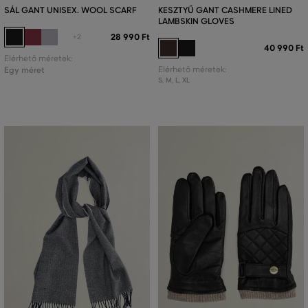
SÁL GANT UNISEX. WOOL SCARF
KESZTYŰ GANT CASHMERE LINED
LAMBSKIN GLOVES
28 990 Ft
+2
40 990 Ft
Elérhető méretek:
Egy méret
Elérhető méretek:
S
,
M
,
L
,
XL