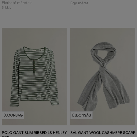
Elérhető méretek:
Egy méret
S
,
M
,
L
ÚJDONSÁG
ÚJDONSÁG
PÓLÓ GANT SLIM RIBBED LS HENLEY
SÁL GANT WOOL CASHMERE SCARF