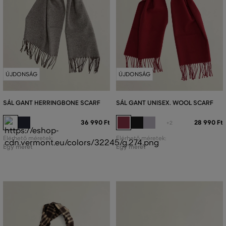
ÚJDONSÁG
ÚJDONSÁG
SÁL GANT HERRINGBONE SCARF
SÁL GANT UNISEX. WOOL SCARF
36 990 Ft
28 990 Ft
+2
Elérhető méretek:
Elérhető méretek:
Egy méret
Egy méret