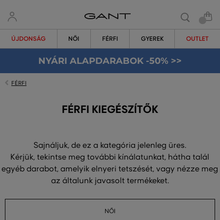
ÚJDONSÁG
NŐI
FÉRFI
GYEREK
OUTLET
NYÁRI ALAPDARABOK -50% >>
FÉRFI
FÉRFI KIEGÉSZÍTŐK
Sajnáljuk, de ez a kategória jelenleg üres.
Kérjük, tekintse meg további kínálatunkat, hátha talál
egyéb darabot, amelyik elnyeri tetszését, vagy nézze meg
az általunk javasolt termékeket.
NŐI