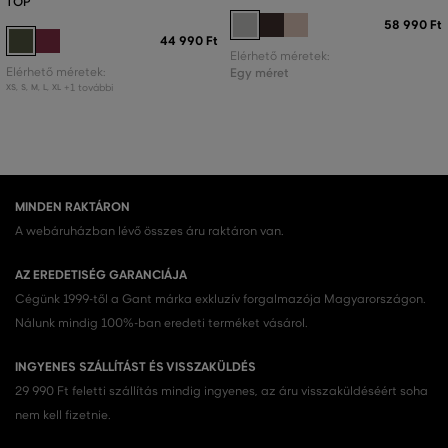
TOP
58 990 Ft
44 990 Ft
Elérhető méretek:
Elérhető méretek:
Egy méret
+1 további
XS
,
S
,
M
,
L
,
XL
MINDEN RAKTÁRON
A webáruházban lévő összes áru raktáron van.
AZ EREDETISÉG GARANCIÁJA
Cégünk 1999-től a Gant márka exkluzív forgalmazója Magyarországon.
Nálunk mindig 100%-ban eredeti terméket vásárol.
INGYENES SZÁLLÍTÁST ÉS VISSZAKÜLDÉS
29 990 Ft feletti szállítás mindig ingyenes, az áru visszaküldéséért soha
nem kell fizetnie.