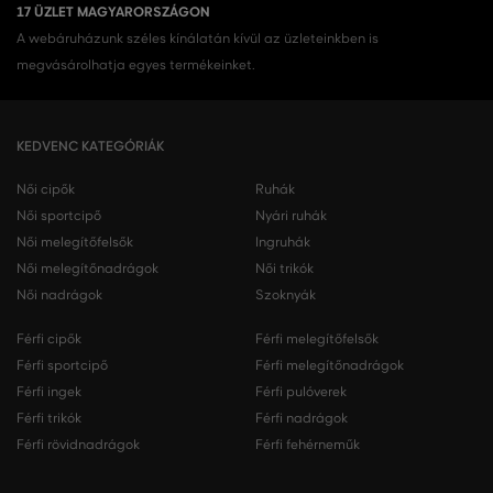
17 ÜZLET MAGYARORSZÁGON
A webáruházunk széles kínálatán kívül az üzleteinkben is
megvásárolhatja egyes termékeinket.
KEDVENC KATEGÓRIÁK
Női cipők
Ruhák
Női sportcipő
Nyári ruhák
Női melegítőfelsők
Ingruhák
Női melegítőnadrágok
Női trikók
Női nadrágok
Szoknyák
Férfi cipők
Férfi melegítőfelsők
Férfi sportcipő
Férfi melegítőnadrágok
Férfi ingek
Férfi pulóverek
Férfi trikók
Férfi nadrágok
Férfi rövidnadrágok
Férfi fehérneműk