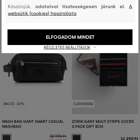
adataival tisztességesen járunk el.
Köszönjük,
A
websütik (cookies) használata
ELFOGADOM MINDET
RÉSZLETES BEÁLLÍTÁSOK
AKCIÓ -30%
ÚJDONSÁG
WASH BAG GANT SMART CASUAL
ZOKNI GANT MULTI STRIPE SOCKS
WASHBAG
2-PACK GIFT BOX
32 990 Ft
11 390 Ft