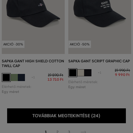
AKCIÓ -30%
AKCIÓ -50%
SAPKA GANT HIGH SHIELD COTTON
SAPKA GANT SCRIPT GRAPHIC CAP
TWILL CAP
19 990 Ft
+1
9 990 Ft
19 590 Ft
+1
13 710 Ft
Elérhető méretek:
Elérhető méretek:
Egy méret
Egy méret
TOVÁBBIAK MEGTEKINTÉSE (24)
1
2
3