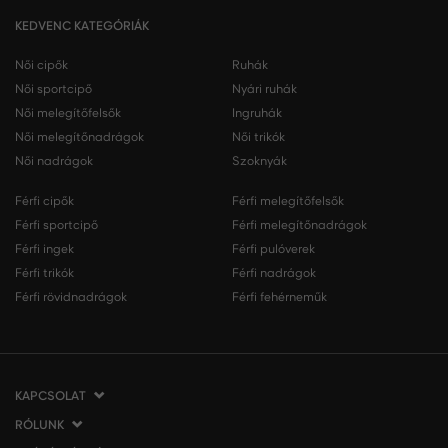
KEDVENC KATEGÓRIÁK
Női cipők
Ruhák
Női sportcipő
Nyári ruhák
Női melegítőfelsők
Ingruhák
Női melegítőnadrágok
Női trikók
Női nadrágok
Szoknyák
Férfi cipők
Férfi melegítőfelsők
Férfi sportcipő
Férfi melegítőnadrágok
Férfi ingek
Férfi pulóverek
Férfi trikók
Férfi nadrágok
Férfi rövidnadrágok
Férfi fehérneműk
KAPCSOLAT
RÓLUNK
VERMONT Services Slovakia s. r. o.