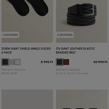
ÚJDONSÁG
ÚJDONSÁG
ZOKNI GANT SHIELD ANKLE SOCKS
ÖV GANT LEATHER ELASTIC
2-PACK
BRAIDED BELT
8 990 Ft
50 990 Ft
Elérhető méretek:
Elérhető méretek:
40/42
,
43/45
+3 további
80
,
85
,
90
,
95
,
100