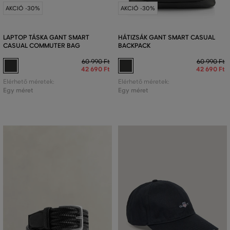
AKCIÓ -30%
AKCIÓ -30%
LAPTOP TÁSKA GANT SMART
HÁTIZSÁK GANT SMART CASUAL
CASUAL COMMUTER BAG
BACKPACK
60 990 Ft
60 990 Ft
42 690 Ft
42 690 Ft
Elérhető méretek:
Elérhető méretek:
Egy méret
Egy méret