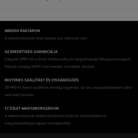
MINDEN RAKTÁRON
A webáruházban lévő összes áru raktáron van.
AZ EREDETISÉG GARANCIÁJA
Cégünk 1999-től a Gant márka exkluzív forgalmazója Magyarországon.
Nálunk mindig 100%-ban eredeti terméket vásárol.
INGYENES SZÁLLÍTÁST ÉS VISSZAKÜLDÉS
29 990 Ft feletti szállítás mindig ingyenes, az áru visszaküldéséért soha
nem kell fizetnie.
17 ÜZLET MAGYARORSZÁGON
A webáruházunk széles kínálatán kívül az üzleteinkben is
megvásárolhatja egyes termékeinket.