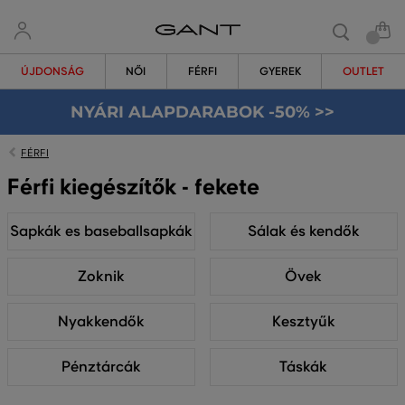
ÚJDONSÁG
NŐI
FÉRFI
GYEREK
OUTLET
NYÁRI ALAPDARABOK -50% >>
FÉRFI
Férfi kiegészítők - fekete
Sapkák es baseballsapkák
Sálak és kendők
Zoknik
Övek
Nyakkendők
Kesztyűk
Pénztárcák
Táskák