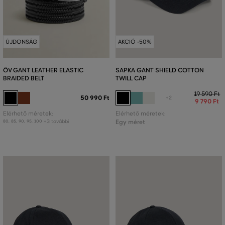
ÚJDONSÁG
AKCIÓ -50%
ÖV GANT LEATHER ELASTIC
SAPKA GANT SHIELD COTTON
BRAIDED BELT
TWILL CAP
19 590 Ft
50 990 Ft
+2
9 790 Ft
Elérhető méretek:
Elérhető méretek:
+3 további
Egy méret
80
,
85
,
90
,
95
,
100