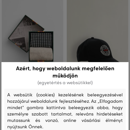
Azért, hogy weboldalunk megfelelően
működjön
ÚJDONSÁG
AKCIÓ -30%
(egyetértés a websütikkel)
A websütik (cookies) kezelésének beleegyezésével
ZOKNI GANT HOUNDSTOOTH
SAPKA GANT ENTRY GRAPHIC CAP
PATTERN SOCKS 2-P GB
hozzájárul weboldalunk fejlesztéséhez. Az „Elfogadom
19 590 Ft
+1
mindet" gombra kattintva beleegyezik abba, hogy
13 710 Ft
11 390 Ft
személyre szabott tartalmat, releváns hirdetéseket
Elérhető méretek:
Elérhető méretek:
Egy méret
mutassunk és vonzó, online vásárlási élményt
40/42
,
43/45
nyújtsunk Önnek.