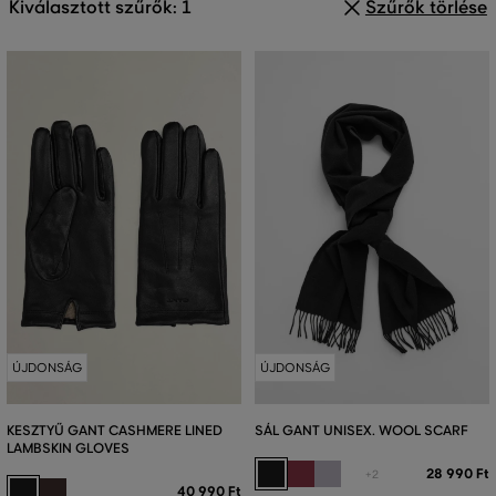
Kiválasztott szűrők: 1
Szűrők törlése
ÚJDONSÁG
ÚJDONSÁG
KESZTYŰ GANT CASHMERE LINED
SÁL GANT UNISEX. WOOL SCARF
LAMBSKIN GLOVES
28 990 Ft
+2
40 990 Ft