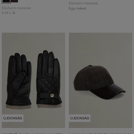
Elérhető méretek:
Elérhető méretek:
Egy méret
S
,
M
,
L
,
XL
ÚJDONSÁG
ÚJDONSÁG