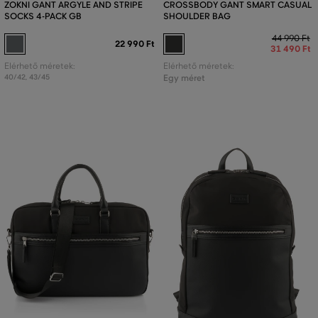
ZOKNI GANT ARGYLE AND STRIPE
CROSSBODY GANT SMART CASUAL
SOCKS 4-PACK GB
SHOULDER BAG
44 990 Ft
22 990 Ft
31 490 Ft
Elérhető méretek:
Elérhető méretek:
40/42
,
43/45
Egy méret