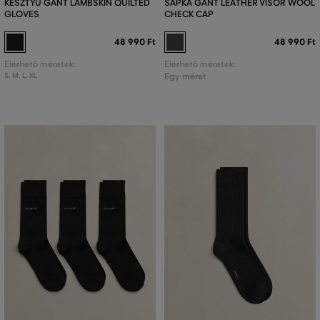
KESZTYŰ GANT LAMBSKIN QUILTED
SAPKA GANT LEATHER VISOR WOOL
GLOVES
CHECK CAP
48 990 Ft
48 990 Ft
Elérhető méretek:
Elérhető méretek:
S
,
M
,
L
,
XL
Egy méret