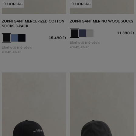
ÚJDONSÁG
ÚJDONSÁG
ZOKNI GANT MERCERIZED COTTON
ZOKNI GANT MERINO WOOL SOCKS
SOCKS 3-PACK
11 390 Ft
15 490 Ft
Elérhető méretek:
Elérhető méretek:
40/42
,
43/45
40/42
,
43/45