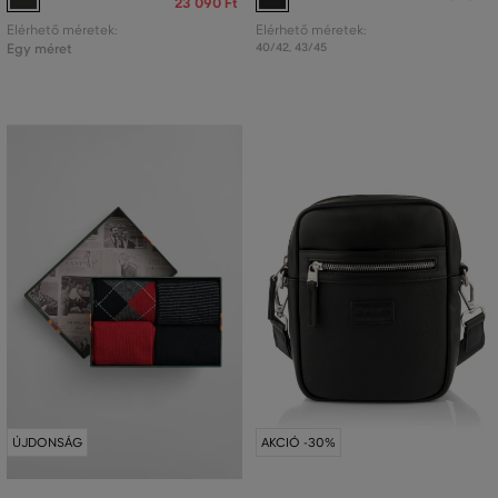
23 090 Ft
Elérhető méretek:
Elérhető méretek:
Egy méret
40/42
,
43/45
ÚJDONSÁG
AKCIÓ -30%