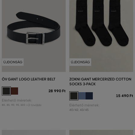
ÚJDONSÁG
ÚJDONSÁG
ÖV GANT LOGO LEATHER BELT
ZOKNI GANT MERCERIZED COTTON
SOCKS 3-PACK
28 990 Ft
15 490 Ft
Elérhető méretek:
+3 további
Elérhető méretek:
80
,
85
,
90
,
95
,
100
40/42
,
43/45