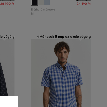
53 990 Ft
48 990 Ft
26 990 Ft
24 490 Ft
Elérhető méretek:
M
5 nap
ió végéig
Már csak
az akció végéig