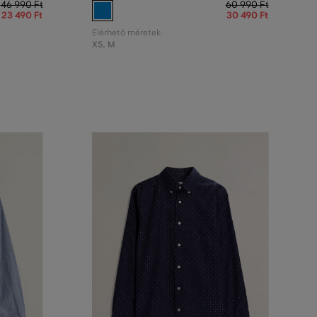
46 990 Ft
60 990 Ft
23 490 Ft
30 490 Ft
Elérhető méretek:
XS
,
M