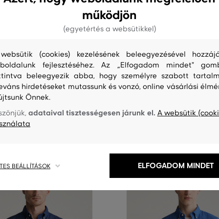
működjön
(egyetértés a websütikkel)
0%
AKCIÓ -50%
websütik (cookies) kezelésének beleegyezésével hozzájá
REG SAILING FIL COUPE SHIRT
ING GANT REG MICRO PRINT SH
boldalunk fejlesztéséhez. Az „Elfogadom mindet" gom
66 990 Ft
ttintva beleegyezik abba, hogy személyre szabott tartalm
33 490 Ft
leváns hirdetéseket mutassunk és vonzó, online vásárlási élmé
éretek:
Elérhető méretek:
újtsunk Önnek.
XXL
S
,
M
,
L
+1 további
adataival tisztességesen járunk el.
szönjük,
A websütik (cooki
sználata
5 nap
5 nap
 csak
az akció végéig
Már csak
az akc
ELFOGADOM MINDET
TES BEÁLLÍTÁSOK