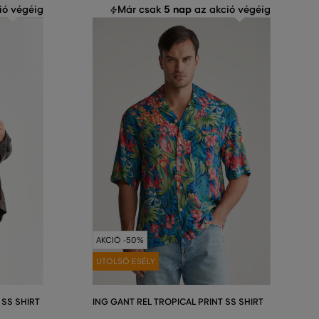
5 nap
ió végéig
Már csak
az akció végéig
AKCIÓ -50%
UTOLSÓ ESÉLY
 SS SHIRT
ING GANT REL TROPICAL PRINT SS SHIRT