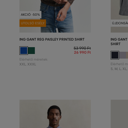
AKCIÓ -50%
UTOLSÓ ESÉLY
ÚJDONSÁ
ING GANT REG PAISLEY PRINTED SHIRT
ING GANT
SHIRT
53 990 Ft
26 990 Ft
Elérhető méretek:
XXL
,
XXXL
Elérhető m
S
,
M
,
L
,
XL
,