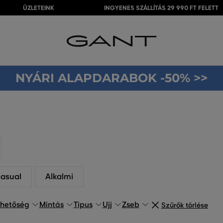
ÜZLETEINK
INGYENES SZÁLLÍTÁS 29 990 FT FELETT
NYÁRI ALAPDARABOK -50% >>
casual
Alkalmi
ehetőség
Mintás
Tipus
Ujj
Zseb
Szűrők törlése