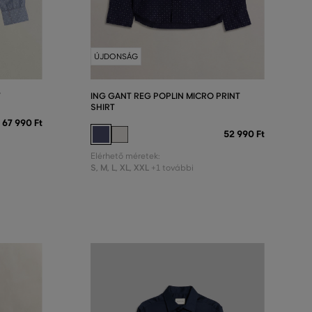
ÚJDONSÁG
T
ING GANT REG POPLIN MICRO PRINT
SHIRT
67 990 Ft
52 990 Ft
Elérhető méretek:
S
,
M
,
L
,
XL
,
XXL
+1 további