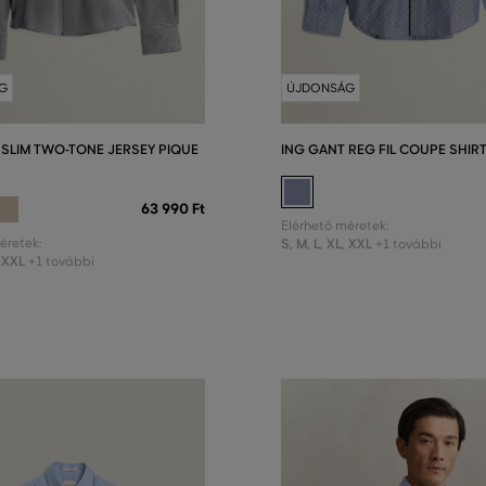
G
ÚJDONSÁG
 SLIM TWO-TONE JERSEY PIQUE
ING GANT REG FIL COUPE SHIR
63 990 Ft
Elérhető méretek:
éretek:
S
,
M
,
L
,
XL
,
XXL
+1 további
XXL
+1 további