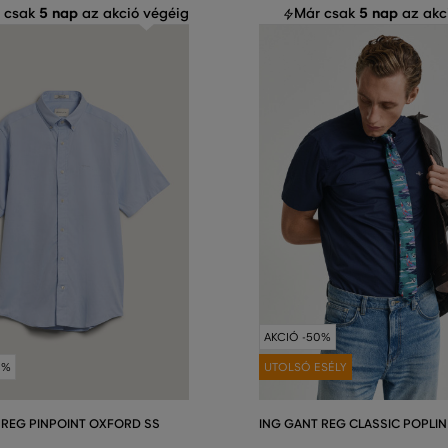
5 nap
5 nap
 csak
az akció végéig
Már csak
az akc
AKCIÓ -50%
0%
UTOLSÓ ESÉLY
 REG PINPOINT OXFORD SS
ING GANT REG CLASSIC POPLIN