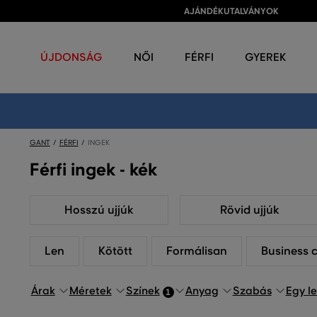
AJÁNDÉKUTALVÁNYOK
ÚJDONSÁG
NŐI
FÉRFI
GYEREK
GANT
FÉRFI
INGEK
Férfi ingek - kék
Hosszú ujjúk
Rövid ujjúk
Len
Kötött
Formálisan
Business 
Árak
Méretek
Színek
Anyag
Szabás
Egy l
1