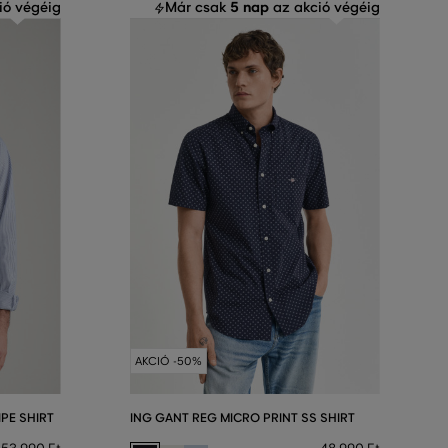
5 nap
ió végéig
Már csak
az akció végéig
AKCIÓ -50%
PE SHIRT
ING GANT REG MICRO PRINT SS SHIRT