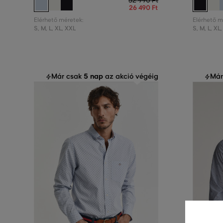
52 990 Ft
26 490 Ft
Elérhető méretek:
Elérhető m
S
,
M
,
L
,
XL
,
XXL
S
,
M
,
L
,
XL
,
5 nap
Már csak
az akció végéig
Már