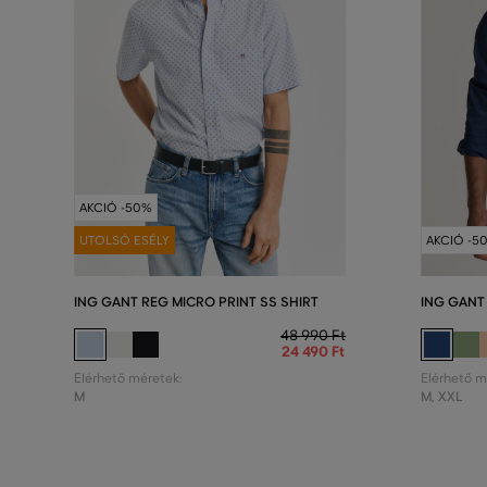
AKCIÓ -50%
UTOLSÓ ESÉLY
AKCIÓ -5
ING GANT REG MICRO PRINT SS SHIRT
ING GANT
48 990 Ft
24 490 Ft
Elérhető méretek:
Elérhető m
M
M
,
XXL