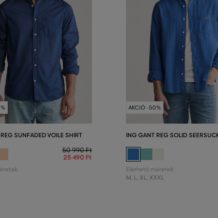
0%
AKCIÓ -50%
 REG SUNFADED VOILE SHIRT
ING GANT REG SOLID SEERSUCK
50 990 Ft
25 490 Ft
éretek:
Elérhető méretek:
M
,
L
,
XL
,
XXXL