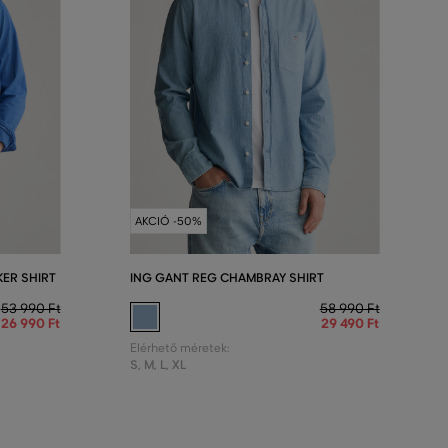
AKCIÓ -50%
ER SHIRT
ING GANT REG CHAMBRAY SHIRT
53 990 Ft
58 990 Ft
26 990 Ft
29 490 Ft
Elérhető méretek:
S
,
M
,
L
,
XL