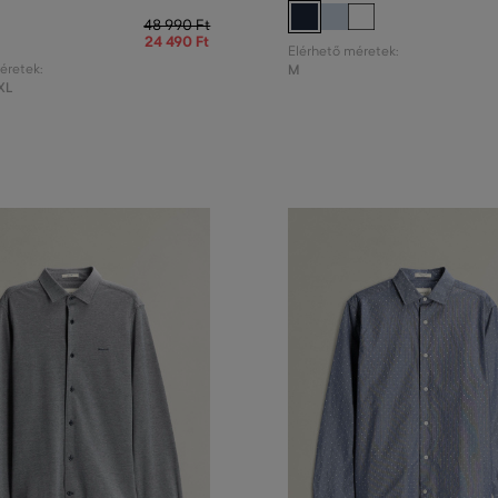
48 990 Ft
24 490 Ft
Elérhető méretek:
éretek:
M
XL