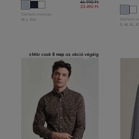
46 990 Ft
23 490 Ft
Elérhető méretek:
M
,
L
,
XXL
Elérhető m
S
,
M
,
XL
,
X
5 nap
Már csak
az akció végéig