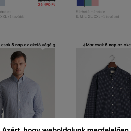
52 990 Ft
26 490 Ft
éretek:
Elérhető méretek:
XXL
S
,
M
,
L
,
XL
,
XXL
+1 további
+1 további
5 nap
5 nap
 csak
az akció végéig
Már csak
az akc
Azért, hogy weboldalunk megfelelően