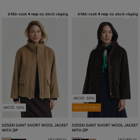
Már csak
4 nap
az akció végéig
Már csak
4 nap
az akció végéig
AKCIÓ -50%
AKCIÓ -50%
UTOLSÓ ESÉLY
DZSEKI GANT SHORT WOOL JACKET
DZSEKI GANT SHORT WOOL JACKET
WITH ZIP
WITH ZIP
183 990 Ft
183 990 Ft