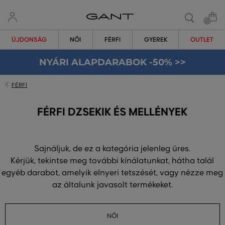
ÚJDONSÁG
NŐI
FÉRFI
GYEREK
OUTLET
NYÁRI ALAPDARABOK -50% >>
FÉRFI
FÉRFI DZSEKIK ÉS MELLÉNYEK
Sajnáljuk, de ez a kategória jelenleg üres.
Kérjük, tekintse meg további kínálatunkat, hátha talál
egyéb darabot, amelyik elnyeri tetszését, vagy nézze meg
az általunk javasolt termékeket.
NŐI