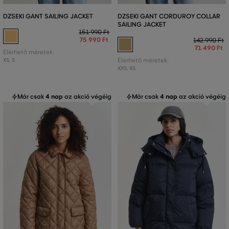
DZSEKI GANT SAILING JACKET
DZSEKI GANT CORDUROY COLLAR
SAILING JACKET
151 990 Ft
75 990 Ft
142 990 Ft
71 490 Ft
Elérhető méretek:
XS
,
S
Elérhető méretek:
XXS
,
XS
Már csak
4 nap
az akció végéig
Már csak
4 nap
az akció végéig