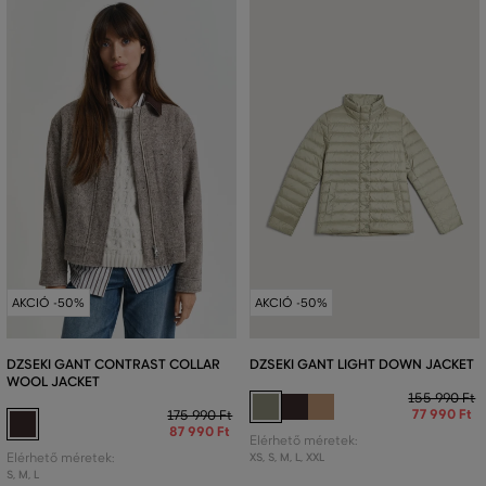
AKCIÓ -50%
AKCIÓ -50%
DZSEKI GANT CONTRAST COLLAR
DZSEKI GANT LIGHT DOWN JACKET
WOOL JACKET
155 990 Ft
77 990 Ft
175 990 Ft
87 990 Ft
Elérhető méretek:
Elérhető méretek:
XS
,
S
,
M
,
L
,
XXL
S
,
M
,
L