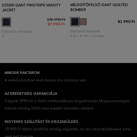
MELEGÍTŐFELSŐ GANT QUILTED
DZSEKI GANT PINSTRIPE VARSITY
BOMBER
JACKET
175 990 Ft
81 990 Ft
87 990 Ft
Elérhető méretek:
Elérhető méretek:
+1 további
S
S
,
M
,
L
,
XL
,
XXL
MINDEN RAKTÁRON
A webáruházban lévő összes áru raktáron van.
AZ EREDETISÉG GARANCIÁJA
Cégünk 1999-től a Gant márka exkluzív forgalmazója Magyarországon.
Nálunk mindig 100%-ban eredeti terméket vásárol.
INGYENES SZÁLLÍTÁST ÉS VISSZAKÜLDÉS
29 990 Ft feletti szállítás mindig ingyenes, az áru visszaküldéséért soha
nem kell fizetnie.