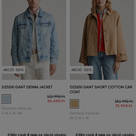
AKCIÓ -50%
AKCIÓ -50%
DZSEKI GANT DENIM JACKET
DZSEKI GANT SHORT COTTON CAR
COAT
112 990 Ft
56 490 Ft
151 990 Ft
75 990 Ft
Elérhető méretek:
S
,
M
,
L
,
XL
,
XXL
Elérhető méretek:
XS
,
S
,
M
,
L
,
XL
Már csak
4 nap
az akció végéig
Már csak
4 nap
az akció végéig