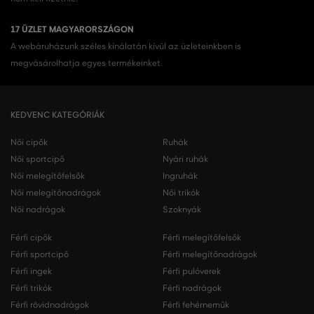
17 ÜZLET MAGYARORSZÁGON
A webáruházunk széles kínálatán kívül az üzleteinkben is
megvásárolhatja egyes termékeinket.
KEDVENC KATEGÓRIÁK
Női cipők
Ruhák
Női sportcipő
Nyári ruhák
Női melegítőfelsők
Ingruhák
Női melegítőnadrágok
Női trikók
Női nadrágok
Szoknyák
Férfi cipők
Férfi melegítőfelsők
Férfi sportcipő
Férfi melegítőnadrágok
Férfi ingek
Férfi pulóverek
Férfi trikók
Férfi nadrágok
Férfi rövidnadrágok
Férfi fehérneműk