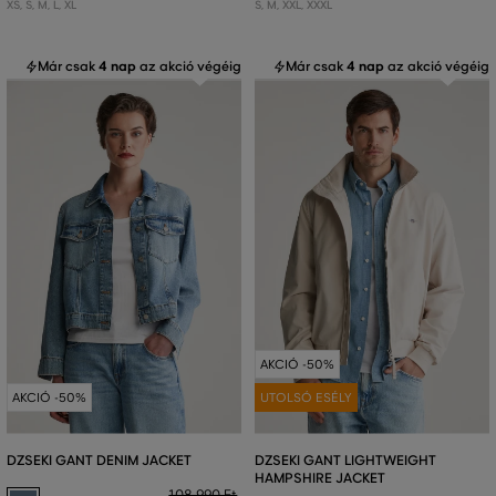
XS
,
S
,
M
,
L
,
XL
S
,
M
,
XXL
,
XXXL
Már csak
4 nap
az akció végéig
Már csak
4 nap
az akció végéig
AKCIÓ -50%
AKCIÓ -50%
UTOLSÓ ESÉLY
DZSEKI GANT DENIM JACKET
DZSEKI GANT LIGHTWEIGHT
HAMPSHIRE JACKET
108 990 Ft