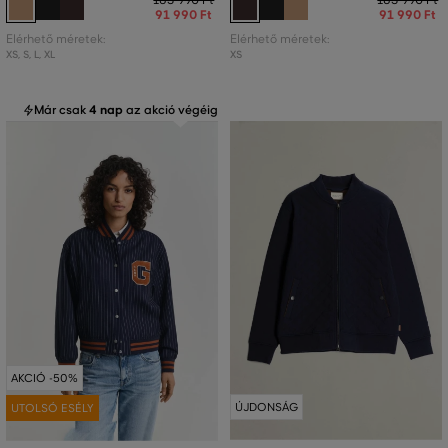
91 990 Ft
91 990 Ft
Elérhető méretek:
Elérhető méretek:
XS
,
S
,
L
,
XL
XS
Már csak
4 nap
az akció végéig
AKCIÓ -50%
ÚJDONSÁG
UTOLSÓ ESÉLY