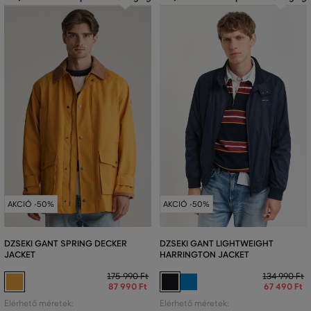
AKCIÓ -50%
AKCIÓ -50%
DZSEKI GANT SPRING DECKER
DZSEKI GANT LIGHTWEIGHT
JACKET
HARRINGTON JACKET
175 990 Ft
134 990 Ft
87 990 Ft
67 490 Ft
Elérhető méretek:
Elérhető méretek: