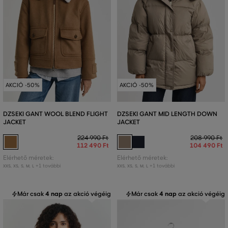
AKCIÓ -50%
AKCIÓ -50%
DZSEKI GANT WOOL BLEND FLIGHT
DZSEKI GANT MID LENGTH DOWN
JACKET
JACKET
224 990 Ft
208 990 Ft
112 490 Ft
104 490 Ft
Elérhető méretek:
Elérhető méretek:
+1 további
+1 további
XXS
,
XS
,
S
,
M
,
L
XXS
,
XS
,
S
,
M
,
L
Már csak
4 nap
az akció végéig
Már csak
4 nap
az akció végéig