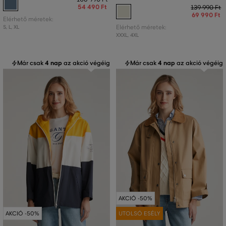
54 490 Ft
139 990 Ft
69 990 Ft
Elérhető méretek:
S
,
L
,
XL
Elérhető méretek:
XXXL
,
4XL
Már csak
4 nap
az akció végéig
Már csak
4 nap
az akció végéig
AKCIÓ -50%
AKCIÓ -50%
UTOLSÓ ESÉLY