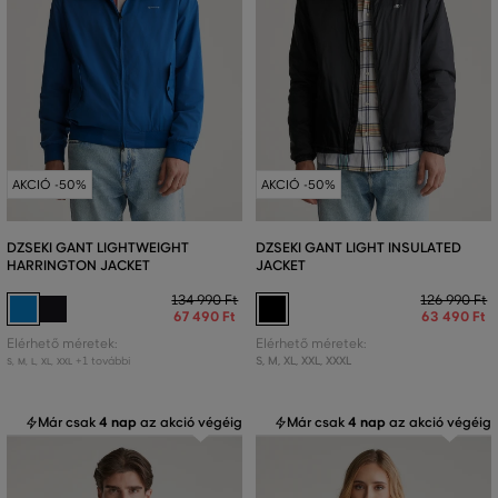
AKCIÓ -50%
AKCIÓ -50%
DZSEKI GANT LIGHTWEIGHT
DZSEKI GANT LIGHT INSULATED
HARRINGTON JACKET
JACKET
134 990 Ft
126 990 Ft
67 490 Ft
63 490 Ft
Elérhető méretek:
Elérhető méretek:
+1 további
S
,
M
,
XL
,
XXL
,
XXXL
S
,
M
,
L
,
XL
,
XXL
Már csak
4 nap
az akció végéig
Már csak
4 nap
az akció végéig