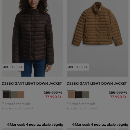
AKCIÓ -50%
AKCIÓ -50%
DZSEKI GANT LIGHT DOWN JACKET
DZSEKI GANT LIGHT DOWN JACKET
155 990 Ft
155 990 Ft
77 990 Ft
77 990 Ft
Elérhető méretek:
Elérhető méretek:
+1 további
+1 további
XS
,
S
,
M
,
L
,
XL
XS
,
S
,
M
,
L
,
XL
Már csak
4 nap
az akció végéig
Már csak
4 nap
az akció végéig