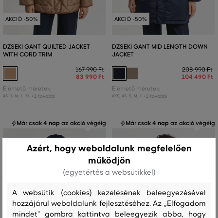
AKCIÓ -50%
AKCIÓ -50%
DZSEKI GANT QUILTED JACKET
DZSEKI GANT MID LENGTH DOWN
WITH CORD TRIM
JACKET
167 990 Ft
208 990 Ft
83 990 Ft
104 490 Ft
Elérhető méretek:
Elérhető méretek:
+1 további
+1 további
XS
,
S
,
M
,
L
,
XL
XXS
,
XS
,
S
,
M
,
L
Már csak
4 nap
az akció végéig
Már csak
4 nap
az akció végéig
Azért, hogy weboldalunk megfelelően
működjön
(egyetértés a websütikkel)
A websütik (cookies) kezelésének beleegyezésével
hozzájárul weboldalunk fejlesztéséhez. Az „Elfogadom
mindet" gombra kattintva beleegyezik abba, hogy