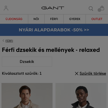
ÚJDONSÁG
NŐI
FÉRFI
GYEREK
OUTLET
NYÁRI ALAPDARABOK -50% >>
FÉRFI
Férfi dzsekik és mellények - relaxed
Dzsekik
Kiválasztott szűrők: 1
Szűrők törlése