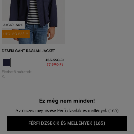
AKCIÓ -50%
UTOLSÓ ESÉLY
DZSEKI GANT RAGLAN JACKET
155 990 Ft
77 990 Ft
Elérhető méretek:
XL
Ez még nem minden!
Az összes megnézése Férfi dzsekik és mellények (165)
FÉRFI DZSEKIK ÉS MELLÉNYEK (165)