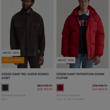
AKCIÓ -30%
UTOLSÓ ESÉLY
AKCIÓ -50%
DZSEKI GANT REL SUEDE RODEO
DZSEKI GANT EXPEDITION DOWN
SHIRT
PUFFER
483 990 Ft
294 990 Ft
338 790 Ft
147 490 Ft
Elérhető méretek:
Elérhető méretek:
XS
,
S
+1 további
S
,
M
,
L
,
XL
,
XXL