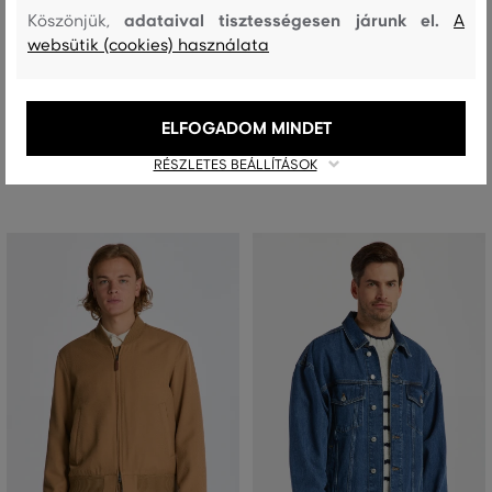
adataival tisztességesen járunk el.
Köszönjük,
A
websütik (cookies) használata
DZSEKI GANT RELAXED LEATHER
DZSEKI GANT DRESSED BOMBER
BOMBER JACKET
JACKET
409 990 Ft
171 990 Ft
204 990 Ft
85 990 Ft
ELFOGADOM MINDET
Elérhető méretek:
Elérhető méretek:
XXXL
XXXL
RÉSZLETES BEÁLLÍTÁSOK