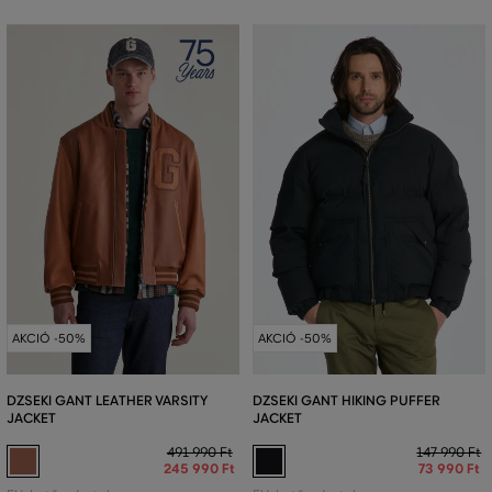
AKCIÓ -50%
AKCIÓ -50%
DZSEKI GANT LEATHER VARSITY
DZSEKI GANT HIKING PUFFER
JACKET
JACKET
491 990 Ft
147 990 Ft
245 990 Ft
73 990 Ft