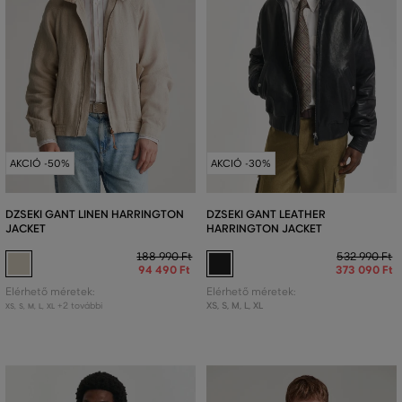
AKCIÓ -50%
AKCIÓ -30%
DZSEKI GANT LINEN HARRINGTON
DZSEKI GANT LEATHER
JACKET
HARRINGTON JACKET
188 990 Ft
532 990 Ft
94 490 Ft
373 090 Ft
Elérhető méretek:
Elérhető méretek:
+2 további
XS
,
S
,
M
,
L
,
XL
XS
,
S
,
M
,
L
,
XL