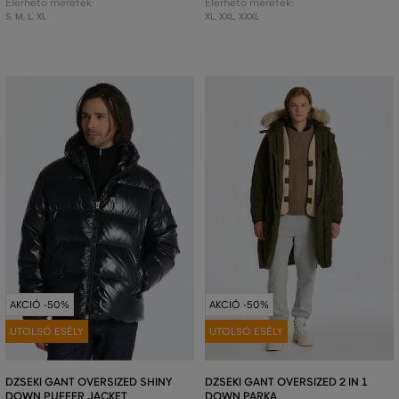
Elérhető méretek:
Elérhető méretek:
S
,
M
,
L
,
XL
XL
,
XXL
,
XXXL
AKCIÓ -50%
AKCIÓ -50%
UTOLSÓ ESÉLY
UTOLSÓ ESÉLY
DZSEKI GANT OVERSIZED SHINY
DZSEKI GANT OVERSIZED 2 IN 1
DOWN PUFFER JACKET
DOWN PARKA