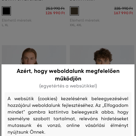
253 990 Ft
335 990 Ft
126 990 Ft
167 990 Ft
Elérhető méretek:
Elérhető méretek:
L
,
XL
XXL
,
4XL
Azért, hogy weboldalunk megfelelően
működjön
(egyetértés a websütikkel)
A websütik (cookies) kezelésének beleegyezésével
hozzájárul weboldalunk fejlesztéséhez. Az „Elfogadom
mindet" gombra kattintva beleegyezik abba, hogy
személyre szabott tartalmat, releváns hirdetéseket
AKCIÓ -50%
AKCIÓ -50%
mutassunk és vonzó, online vásárlási élményt
nyújtsunk Önnek.
UTOLSÓ ESÉLY
UTOLSÓ ESÉLY