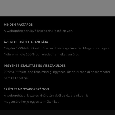
MINDEN RAKTÁRON
A webáruházban lévő összes áru raktáron van.
AZ EREDETISÉG GARANCIÁJA
Cégünk 1999-től a Gant márka exkluzív forgalmazója Magyarországon.
Nálunk mindig 100%-ban eredeti terméket vásárol.
INGYENES SZÁLLÍTÁST ÉS VISSZAKÜLDÉS
29 990 Ft feletti szállítás mindig ingyenes, az áru visszaküldéséért soha
nem kell fizetnie.
17 ÜZLET MAGYARORSZÁGON
A webáruházunk széles kínálatán kívül az üzleteinkben is
megvásárolhatja egyes termékeinket.