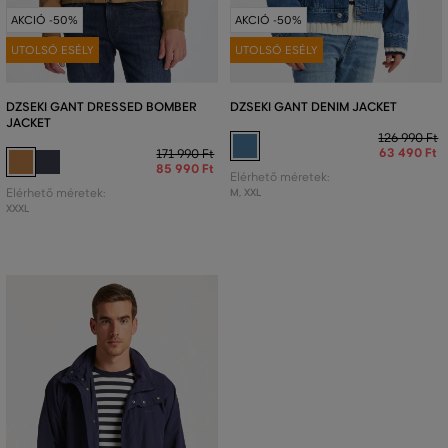
AKCIÓ -50%
AKCIÓ -50%
UTOLSÓ ESÉLY
UTOLSÓ ESÉLY
DZSEKI GANT DRESSED BOMBER
DZSEKI GANT DENIM JACKET
JACKET
126 990 Ft
63 490 Ft
171 990 Ft
85 990 Ft
Elérhető méretek:
Elérhető méretek:
M
,
XXL
XXXL