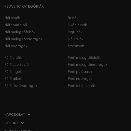
KEDVENC KATEGÓRIÁK
Női cipők
Ruhák
Női sportcipő
Nyári ruhák
Női melegítőfelsők
Ingruhák
Női melegítőnadrágok
Női trikók
Női nadrágok
Szoknyák
Férfi cipők
Férfi melegítőfelsők
Férfi sportcipő
Férfi melegítőnadrágok
Férfi ingek
Férfi pulóverek
Férfi trikók
Férfi nadrágok
Férfi rövidnadrágok
Férfi fehérneműk
KAPCSOLAT
RÓLUNK
VERMONT Services Slovakia s. r. o.
Vlčie hrdlo 53