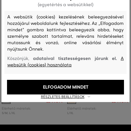
(egyetértés a websütikkel)
A websütik (cookies) kezelésének beleegyezésével
hozzájárul weboldalunk fejlesztéséhez. Az „Elfogadom
mindet" gombra kattintva beleegyezik abba, hogy
személyre szabott tartalmat, releváns hirdetéseket
mutassunk és vonzó, online vásárlási élményt
nyújtsunk Önnek.
adataival tisztességesen járunk el.
Köszönjük,
A
websütik (cookies) használata
AKCIÓ -50%
AKCIÓ -50%
OTTHONI CIPŐ GANT CREST
OTTHONI CIPŐ GANT CREST
ELFOGADOM MINDET
SLIPPERS
SLIPPERS S/M
RÉSZLETES BEÁLLÍTÁSOK
25 990 Ft
25 990 Ft
12 990 Ft
12 990 Ft
Elérhető méretek:
Elérhető méretek:
S/M
,
L/XL
L/XL