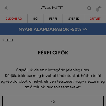
ÚJDONSÁG
NŐI
FÉRFI
GYEREK
OUTLET
NYÁRI ALAPDARABOK -50% >>
FÉRFI
FÉRFI CIPŐK
Sajnáljuk, de ez a kategória jelenleg üres.
Kérjük, tekintse meg további kínálatunkat, hátha talál
egyéb darabot, amelyik elnyeri tetszését, vagy nézze meg
az általunk javasolt termékeket.
NŐI