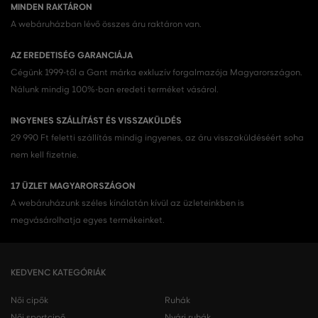
MINDEN RAKTÁRON
A webáruházban lévő összes áru raktáron van.
AZ EREDETISÉG GARANCIÁJA
Cégünk 1999-től a Gant márka exkluzív forgalmazója Magyarországon.
Nálunk mindig 100%-ban eredeti terméket vásárol.
INGYENES SZÁLLÍTÁST ÉS VISSZAKÜLDÉS
29 990 Ft feletti szállítás mindig ingyenes, az áru visszaküldéséért soha
nem kell fizetnie.
17 ÜZLET MAGYARORSZÁGON
A webáruházunk széles kínálatán kívül az üzleteinkben is
megvásárolhatja egyes termékeinket.
KEDVENC KATEGÓRIÁK
Női cipők
Ruhák
Női sportcipő
Nyári ruhák