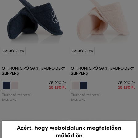
AKCIÓ -30%
AKCIÓ -30%
OTTHONI CIPŐ GANT EMBROIDERY
OTTHONI CIPŐ GANT EMBROIDERY
SLIPPERS
SLIPPERS
25 990 Ft
25 990 Ft
18 190 Ft
18 190 Ft
Elérhető méretek:
Elérhető méretek:
S/M
,
L/XL
S/M
,
L/XL
Azért, hogy weboldalunk megfelelően
működjön