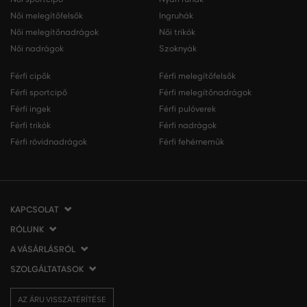
Női melegítőfelsők
Ingruhák
Női melegítőnadrágok
Női trikók
Női nadrágok
Szoknyák
Férfi cipők
Férfi melegítőfelsők
Férfi sportcipő
Férfi melegítőnadrágok
Férfi ingek
Férfi pulóverek
Férfi trikók
Férfi nadrágok
Férfi rövidnadrágok
Férfi fehérneműk
KAPCSOLAT
RÓLUNK
VERMONT Services Slovakia s. r. o.
Vlčie hrdlo 53
A VÁSÁRLÁSRÓL
Cégünkről
821 07 Bratislava
Elérhetőség
SZOLGÁLTATASOK
A vásárlás menete
Szlovákia
VERMONT üzleteink
Általános szerződési feltételek
Szállítás és fizetés
tel.:
06 1 901 1901
Affiliate
AZ ÁRU VISSZATÉRÍTÉSE
Az áru visszatérítése/visszáru
Ajándékutalványok