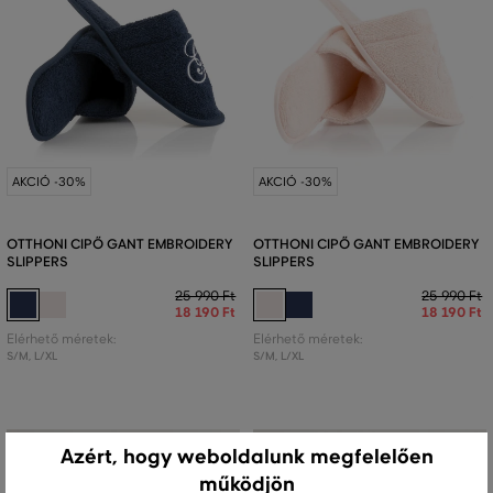
AKCIÓ -30%
AKCIÓ -30%
OTTHONI CIPŐ GANT EMBROIDERY
OTTHONI CIPŐ GANT EMBROIDERY
SLIPPERS
SLIPPERS
25 990 Ft
25 990 Ft
18 190 Ft
18 190 Ft
Elérhető méretek:
Elérhető méretek:
S/M
,
L/XL
S/M
,
L/XL
Azért, hogy weboldalunk megfelelően
működjön