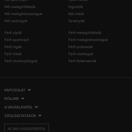
Női melegítőfelsők
Ingruhák
Női melegítőnadrágok
Női trikók
Női nadrágok
Szoknyák
Férfi cipők
Férfi melegítőfelsők
Férfi sportcipő
Férfi melegítőnadrágok
Férfi ingek
Férfi pulóverek
Férfi trikók
Férfi nadrágok
Férfi rövidnadrágok
Férfi fehérneműk
KAPCSOLAT
RÓLUNK
VERMONT Services Slovakia s. r. o.
Vlčie hrdlo 53
A VÁSÁRLÁSRÓL
Cégünkről
821 07 Bratislava
Elérhetőség
SZOLGÁLTATASOK
A vásárlás menete
Szlovákia
VERMONT üzleteink
Általános szerződési feltételek
Szállítás és fizetés
tel.:
06 1 901 1901
Affiliate
AZ ÁRU VISSZATÉRÍTÉSE
Az áru visszatérítése/visszáru
Ajándékutalványok