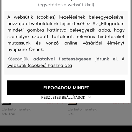
(egyetértés a websütikkel)
A websütik (cookies) kezelésének beleegyezésével
hozzájárul weboldalunk fejlesztéséhez. Az „Elfogadom
mindet" gombra kattintva beleegyezik abba, hogy
személyre szabott tartalmat, releváns hirdetéseket
mutassunk és vonzó, online vásárlási élményt
nyújtsunk Önnek.
adataival tisztességesen járunk el.
Köszönjük,
A
websütik (cookies) használata
AKCIÓ -50%
AKCIÓ -50%
OTTHONI CIPŐ GANT CREST
OTTHONI CIPŐ GANT CREST
ELFOGADOM MINDET
SLIPPERS
SLIPPERS S/M
RÉSZLETES BEÁLLÍTÁSOK
25 990 Ft
25 990 Ft
12 990 Ft
12 990 Ft
Elérhető méretek:
Elérhető méretek:
S/M
,
L/XL
L/XL