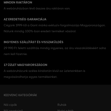
MINDEN RAKTÁRON
A webáruházban lévő összes áru raktáron van.
AZ EREDETISÉG GARANCIÁJA
Cégünk 1999-től a Gant márka exkluzív forgalmazója Magyarországon.
Nálunk mindig 100%-ban eredeti terméket vásárol.
INGYENES SZÁLLÍTÁST ÉS VISSZAKÜLDÉS
29 990 Ft feletti szállítás mindig ingyenes, az áru visszaküldéséért soha
nem kell fizetnie.
17 ÜZLET MAGYARORSZÁGON
A webáruházunk széles kínálatán kívül az üzleteinkben is
megvásárolhatja egyes termékeinket.
KEDVENC KATEGÓRIÁK
Női cipők
Ruhák
Női sportcipő
Nyári ruhák