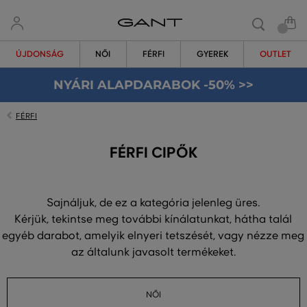
ÚJDONSÁG
NŐI
FÉRFI
GYEREK
OUTLET
NYÁRI ALAPDARABOK -50% >>
FÉRFI
FÉRFI CIPŐK
Sajnáljuk, de ez a kategória jelenleg üres.
Kérjük, tekintse meg további kínálatunkat, hátha talál
egyéb darabot, amelyik elnyeri tetszését, vagy nézze meg
az általunk javasolt termékeket.
NŐI