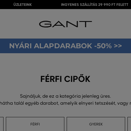
ÜZLETEINK
INGYENES SZÁLLÍTÁS 29 990 FT FELETT
NYÁRI ALAPDARABOK -50% >>
FÉRFI CIPŐK
Sajnáljuk, de ez a kategória jelenleg üres.
 hátha talál egyéb darabot, amelyik elnyeri tetszését, vagy
FÉRFI
GYEREK