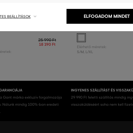
0%
AKCIÓ -50%
ELFOGADOM MINDET
TES BEÁLLÍTÁSOK
CIPŐ GANT EMBROIDERY
OTTHONI CIPŐ GANT CREST SL
25 990 Ft
18 190 Ft
Elérhető méretek:
éretek:
S/M
,
L/XL
 GARANCIÁJA
INGYENES SZÁLLÍTÁST ÉS VISSZAK
 a Gant márka exkluzív forgalmazója
29 990 Ft feletti szállítás mindig in
 Nálunk mindig 100%-ban eredeti
visszaküldéséért soha nem kell fizet
.