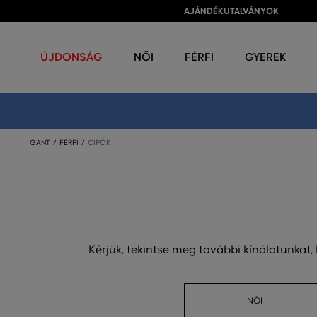
AJÁNDÉKUTALVÁNYOK
ÚJDONSÁG
NŐI
FÉRFI
GYEREK
GANT
FÉRFI
CIPŐK
Kérjük, tekintse meg további kínálatunkat,
NŐI