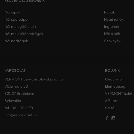
KEDVENC KATEGÓRIÁK
Női cipők
Ruhák
Női sportcipő
Nyári ruhák
Női melegítőfelsők
Ingruhák
Női melegítőnadrágok
Női trikók
Női nadrágok
Szoknyák
KAPCSOLAT
RÓLUNK
VERMONT Services Slovakia s. r. o.
Cégünkről
Vlčie hrdlo 53
Elérhetőség
821 07 Bratislava
VERMONT üzlete
Szlovákia
Affiliate
tel.:
06 1 901 1901
Sajtó
info@eshopgant.hu