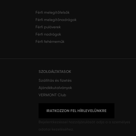
Férfi melegítőfelsők
Férfi melegítőnadrágok
Férfi pulóverek
Férfi nadrágok
Férfi fehérneműk
SZOLGÁLTATASOK
Szállítás és fizetés
Ajándékutalványok
VERMONT Club
IRATKOZZON FEL HÍRLEVELÜNKRE
Bejelentkezéssel hozzájárulását adja a
a személyes
adatai kezeléséhez.