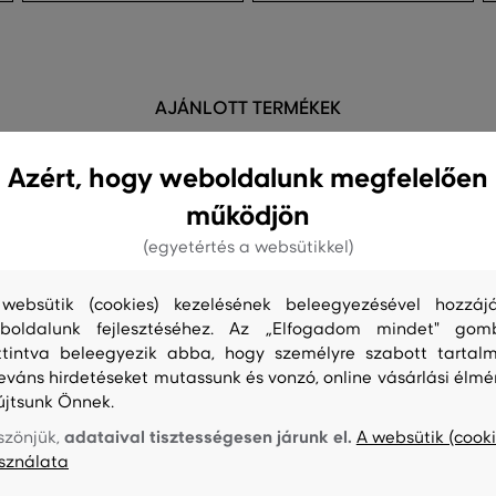
AJÁNLOTT TERMÉKEK
Azért, hogy weboldalunk megfelelően
működjön
(egyetértés a websütikkel)
websütik (cookies) kezelésének beleegyezésével hozzájá
boldalunk fejlesztéséhez. Az „Elfogadom mindet" gom
ttintva beleegyezik abba, hogy személyre szabott tartalm
leváns hirdetéseket mutassunk és vonzó, online vásárlási élmé
újtsunk Önnek.
adataival tisztességesen járunk el.
szönjük,
A websütik (cooki
sználata