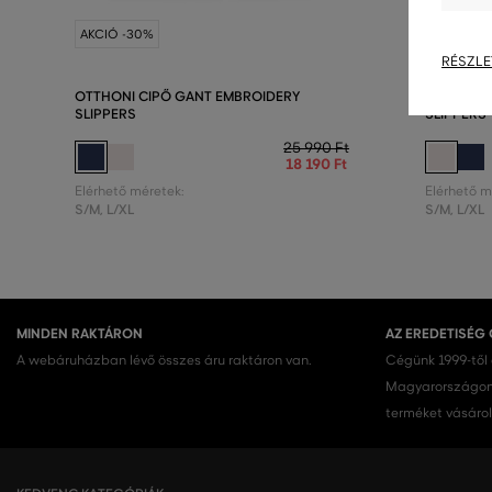
AKCIÓ -30%
AKCIÓ -3
RÉSZLE
OTTHONI CIPŐ GANT EMBROIDERY
OTTHONI 
SLIPPERS
SLIPPERS
25 990 Ft
18 190 Ft
Elérhető méretek:
Elérhető m
S/M
,
L/XL
S/M
,
L/XL
MINDEN RAKTÁRON
AZ EREDETISÉG
A webáruházban lévő összes áru raktáron van.
Cégünk 1999-től
Magyarországon.
terméket vásárol