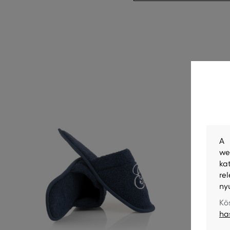
A 
we
ka
re
ny
Kö
ha