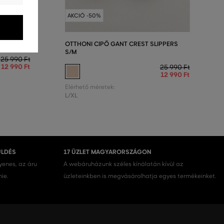
AKCIÓ -50%
IPPERS
OTTHONI CIPŐ GANT CREST SLIPPERS
S/M
25 990 Ft
12 990 Ft
25 990 Ft
12 990 Ft
Elérhető méretek:
L/XL
ÜLDÉS
17 ÜZLET MAGYARORSZÁGON
gyenes, az áru
A webáruházunk széles kínálatán kívül az
nie.
üzleteinkben is megvásárolhatja egyes termékeinket.