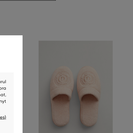
rul
bra
at,
nyt
es)