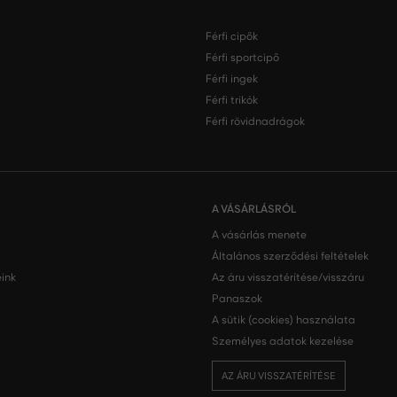
Férfi cipők
Férfi sportcipő
Férfi ingek
Férfi trikók
Férfi rövidnadrágok
A VÁSÁRLÁSRÓL
A vásárlás menete
Általános szerződési feltételek
ink
Az áru visszatérítése/visszáru
Panaszok
A sütik (cookies) használata
Személyes adatok kezelése
AZ ÁRU VISSZATÉRÍTÉSE