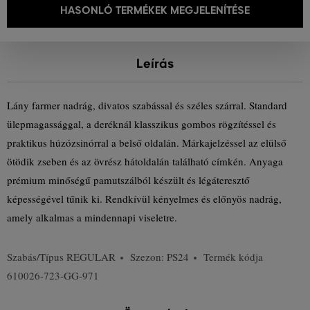
HASONLÓ TERMÉKEK MEGJELENÍTÉSE
Leírás
Lány farmer nadrág, divatos szabással és széles szárral. Standard
ülepmagassággal, a deréknál klasszikus gombos rögzítéssel és
praktikus húzózsinórral a belső oldalán. Márkajelzéssel az elülső
ötödik zseben és az övrész hátoldalán található címkén. Anyaga
prémium minőségű pamutszálból készült és légáteresztő
képességével tűnik ki. Rendkívül kényelmes és előnyös nadrág,
amely alkalmas a mindennapi viseletre.
Szabás/Típus
REGULAR
Szezon: PS24
Termék kódja
610026-723-GG-971