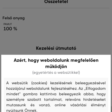
Összetétel
felső anyag
PAMUT
100 %
Kezelési útmutató
Azért, hogy weboldalunk megfelelően
MOSÁS
FEHÉRÍTÉS
SZÁRÍTÁS
VASALÁS
TISZTÍTÁS
működjön
(egyetértés a websütikkel)
A websütik (cookies) kezelésének beleegyezésével
hozzájárul weboldalunk fejlesztéséhez. Az „Elfogadom
Ajánlott termékek
mindet" gombra kattintva beleegyezik abba, hogy
személyre szabott tartalmat, releváns hirdetéseket
mutassunk és vonzó, online vásárlási élményt
nyújtsunk Önnek.