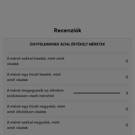
Recenziók
ÜGYFELEINKNEK ÁLTAL ÉRTÉKELT MÉRETEK
A méret sokkal kisebb, mint amit
0
viselek
A méret egy kicsit kisebb, mint
0
amit viselek
A méret megegyezik az általam
2
szokásosan viselt mérettel
A méret egy kicsit nagyobb, mint
0
amit általában viselek
A méret sokkal nagyobb, mint
0
amit viselek