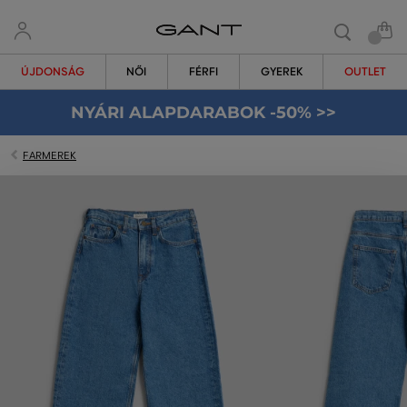
ÚJDONSÁG
NŐI
FÉRFI
GYEREK
OUTLET
NYÁRI ALAPDARABOK -50% >>
FARMEREK