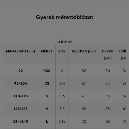
Gyerek mérettáblázat
Lányok
MAGASSÁG
(cm)
MÉRET
KOR
MELLKAS
(cm)
DERÉK
CSÍP
(cm)
(cm)
92
XXS
2
52
50
53
98/104
XS
3-4
57
54
59
110/116
S
5-6
61
56
64
122/128
M
7-8
65
58
69
134/140
L
9-10
72
63
76