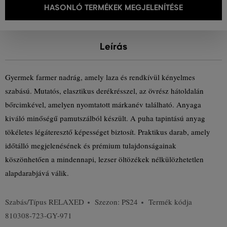
HASONLÓ TERMÉKEK MEGJELENÍTÉSE
Leírás
Gyermek farmer nadrág, amely laza és rendkívül kényelmes
szabású. Mutatós, elasztikus derékrésszel, az övrész hátoldalán
bőrcimkével, amelyen nyomtatott márkanév található. Anyaga
kiváló minőségű pamutszálból készült. A puha tapintású anyag
tökéletes légáteresztő képességet biztosít. Praktikus darab, amely
időtálló megjelenésének és prémium tulajdonságainak
köszönhetően a mindennapi, lezser öltözékek nélkülözhetetlen
alapdarabjává válik.
Szabás/Típus
RELAXED
Szezon: PS24
Termék kódja
810308-723-GY-971