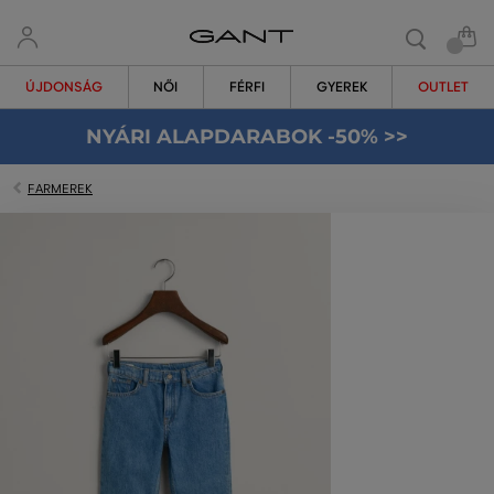
ÚJDONSÁG
NŐI
FÉRFI
GYEREK
OUTLET
NYÁRI ALAPDARABOK -50% >>
FARMEREK