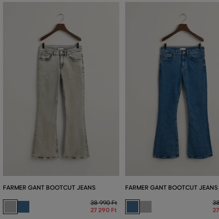
FARMER GANT BOOTCUT JEANS
FARMER GANT BOOTCUT JEANS
38 990 Ft
38
27 290 Ft
27