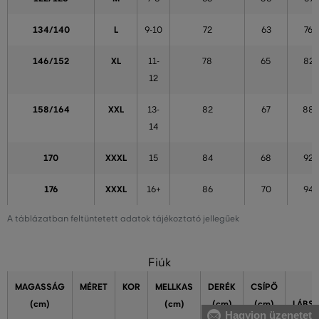
134/140
L
9-10
72
63
76
146/152
XL
11-
78
65
82
12
158/164
XXL
13-
82
67
88
14
170
XXXL
15
84
68
92
176
XXXL
16+
86
70
94
A táblázatban feltüntetett adatok tájékoztató jellegűek
Fiúk
MAGASSÁG
MÉRET
KOR
MELLKAS
DERÉK
CSÍPŐ
(cm)
(cm)
(cm)
(cm)
LÁBS
Hagyjon üzenetet