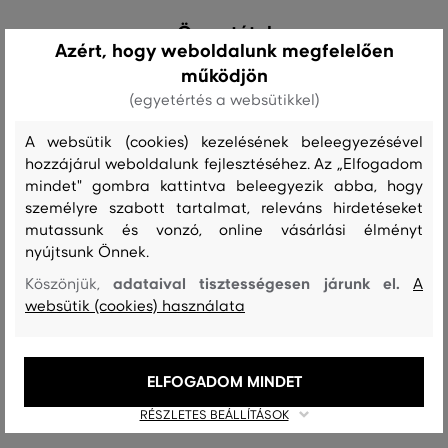
Összetétel
Azért, hogy weboldalunk megfelelően
működjön
felső anyag
(egyetértés a websütikkel)
PAMUT
PAMUT (RECYCLED FIBRES)
80 %
20 %
A websütik (cookies) kezelésének beleegyezésével
hozzájárul weboldalunk fejlesztéséhez. Az „Elfogadom
mindet" gombra kattintva beleegyezik abba, hogy
személyre szabott tartalmat, releváns hirdetéseket
Kezelési útmutató
mutassunk és vonzó, online vásárlási élményt
nyújtsunk Önnek.
adataival tisztességesen járunk el.
Köszönjük,
A
MOSÁS
FEHÉRÍTÉS
SZÁRÍTÁS
VASALÁS
TISZTÍTÁS
websütik (cookies) használata
ELFOGADOM MINDET
Ajánlott termékek
RÉSZLETES BEÁLLÍTÁSOK