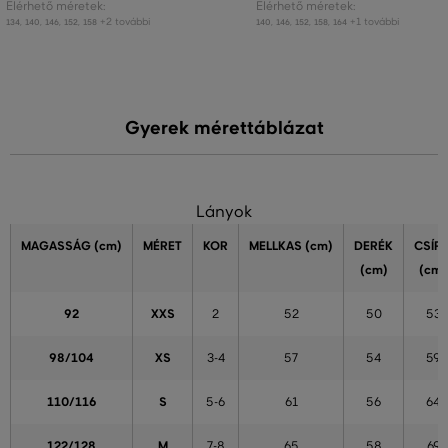
Elérhető méretek:
Elérhető méretek:
+2 további
+1 további
134
,
140
,
146
,
152
,
158
140
,
146
,
152
,
158
,
164
Gyerek mérettáblázat
Lányok
MAGASSÁG
(cm)
MÉRET
KOR
MELLKAS
(cm)
DERÉK
CSÍP
(cm)
(cm)
92
XXS
2
52
50
53
98/104
XS
3-4
57
54
59
110/116
S
5-6
61
56
64
122/128
M
7-8
65
58
69