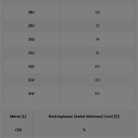
28/
68
29/
72
30/
74
31/
76
32/
80
33/
82
34/
85
Méret (L)
Nadrághossz (belső lábhossz) (cm) [C]
/30
76