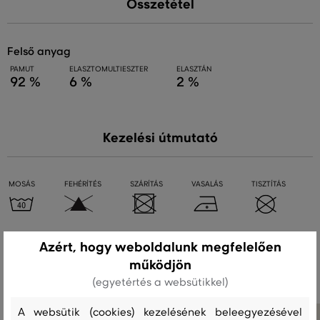
Összetétel
felső anyag
PAMUT
ELASZTOMULTIESZTER
ELASZTÁN
92 %
6 %
2 %
Kezelési útmutató
MOSÁS
FEHÉRÍTÉS
SZÁRÍTÁS
VASALÁS
TISZTÍTÁS
Azért, hogy weboldalunk megfelelően
Ajánlott termékek
működjön
(egyetértés a websütikkel)
A websütik (cookies) kezelésének beleegyezésével