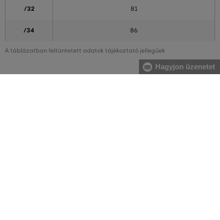
/32
81
/34
86
A táblázatban feltüntetett adatok tájékoztató jellegűek
Hagyjon üzenetet
Hogyan mérjem le méreteimet helyesen?