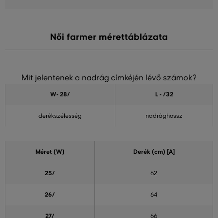
Női farmer mérettáblázata
Mit jelentenek a nadrág címkéjén lévő számok?
W- 28
/
L - /32
derékszélesség
nadrághossz
Méret (W)
Derék (cm) [A]
25/
62
26/
64
27/
66