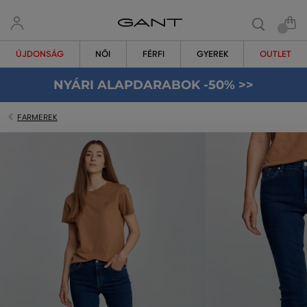
ÚJDONSÁG
NŐI
FÉRFI
GYEREK
OUTLET
NYÁRI ALAPDARABOK -50% >>
FARMEREK