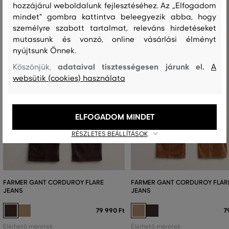
hozzájárul weboldalunk fejlesztéséhez. Az „Elfogadom
mindet" gombra kattintva beleegyezik abba, hogy
személyre szabott tartalmat, releváns hirdetéseket
mutassunk és vonzó, online vásárlási élményt
nyújtsunk Önnek.
adataival tisztességesen járunk el.
Köszönjük,
A
websütik (cookies) használata
ELFOGADOM MINDET
RÉSZLETES BEÁLLÍTÁSOK
FARMER GANT CORDUROY FLARE
FARMER GANT CORDUROY FLAR
JEANS
JEANS
79 990 Ft
7
Elérhető méretek:
Elérhető méretek: