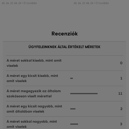
+5 további
+3 további
25
,
26
,
27
,
28
,
29
25
,
26
,
27
,
28
,
29
Recenziók
ÜGYFELEINKNEK ÁLTAL ÉRTÉKELT MÉRETEK
A méret sokkal kisebb, mint amit
0
viselek
A méret egy kicsit kisebb, mint
1
amit viselek
A méret megegyezik az általam
11
szokásosan viselt mérettel
A méret egy kicsit nagyobb, mint
2
amit általában viselek
A méret sokkal nagyobb, mint
3
amit viselek