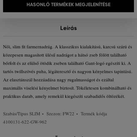
HASONLÓ TERMÉKEK MEGJELENÍTÉSE
Leírás
Női, slim fit farmernadrág. A klasszikus kialakítású, karcsú szárú és
közepesen magasított ülésű nadrágot a hátsó zseb fölött található
bőrfolt és az elülső ötödik zseben található Gant-logó egészíti ki. A
tartós twillszövés puha, légáteresztő és nagyon kényelmes tapintású.
Az elasztánszál hozzáadása nagy rugalmasságot és ezáltal
maximális viselési kényelmet biztosít. Tökéletesen kombinálható és
praktikus darab, amely remekül kiegészíti szabadidős öltözékét.
Szabás/Típus
SLIM
Szezon: FW22
Termék kódja
4100131-622-GW-962