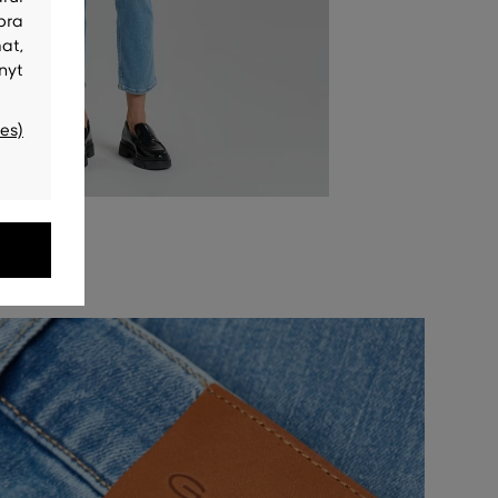
bra
at,
nyt
es)