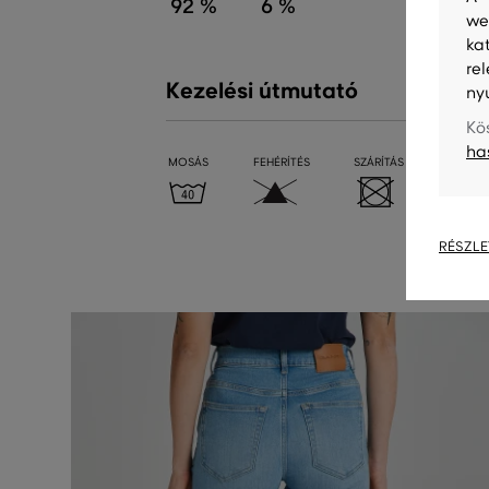
92 %
6 %
2 %
we
ka
re
Kezelési útmutató
ny
Kö
ha
MOSÁS
FEHÉRÍTÉS
SZÁRÍTÁS
VASALÁ
RÉSZLE