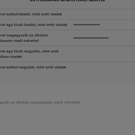
ÜGYFELEINKNEK ÁLTAL ÉRTÉKELT MÉRETEK
ret sokkal kisebb, mint amit viselek
ret egy kicsit kisebb, mint amit viselek
ret megegyezik az általam
ásosan viselt mérettel
ret egy kicsit nagyobb, mint amit
lában viselek
ret sokkal nagyobb, mint amit viselek
ezik az általam szokásosan viselt mérettel