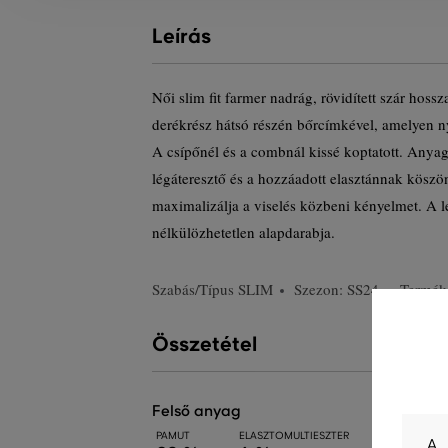
Leírás
Női slim fit farmer nadrág, rövidített szár hoss
derékrész hátsó részén bőrcímkével, amelyen ny
A csípőnél és a combnál kissé koptatott. Anya
légáteresztő és a hozzáadott elasztánnak köszö
maximalizálja a viselés közbeni kényelmet. A l
nélkülözhetetlen alapdarabja.
Szabás/Típus
SLIM
Szezon: SS24
Termék
Összetétel
felső anyag
PAMUT
ELASZTOMULTIESZTER
ELASZTÁN
A 