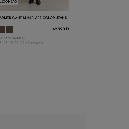
ÚJDONSÁG
ARMER GANT SLIM FLARE COLOR JEANS
69 990 Ft
lérhető méretek:
5
,
26
,
27
,
28
,
29
+5 további