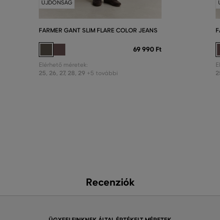
ÚJDONSÁG
FARMER GANT SLIM FLARE COLOR JEANS
F
69 990 Ft
Elérhető méretek:
E
25
,
26
,
27
,
28
,
29
2
+5 további
Recenziók