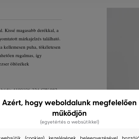
zal. Kissé magasabb derékkal, a
omtatott márkajelzés található.
ga kellemesen puha, tökéletesen
nhetően rugalmas, így
ezser öltözékek
 kódja
4100196-324-GW-982
Azért, hogy weboldalunk megfelelően
működjön
(egyetértés a websütikkel)
websütik (cookies) kezelésének beleegyezésével hozzájá