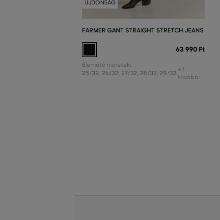
ÚJDONSÁG
FARMER GANT STRAIGHT STRETCH JEANS
63 990 Ft
Elérhető méretek:
+4
25/32
,
26/32
,
27/32
,
28/32
,
29/32
további