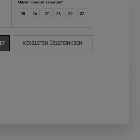
Milyen méretet szeretne?
25
26
27
28
29
32
ET
KÉSZLETEN ÜZLETEINKBEN