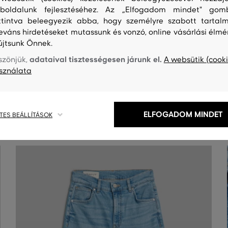
boldalunk fejlesztéséhez. Az „Elfogadom mindet" gom
ttintva beleegyezik abba, hogy személyre szabott tartalm
leváns hirdetéseket mutassunk és vonzó, online vásárlási élmé
újtsunk Önnek.
adataival tisztességesen járunk el.
szönjük,
A websütik (cooki
sználata
S
TISZTÍTÁS
ELFOGADOM MINDET
TES BEÁLLÍTÁSOK