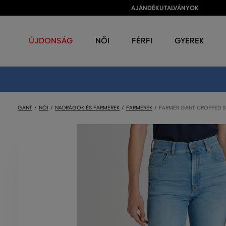
AJÁNDÉKUTALVÁNYOK
ÚJDONSÁG
NŐI
FÉRFI
GYEREK
GANT
NŐI
NADRÁGOK ÉS FARMEREK
FARMEREK
FARMER GANT CROPPED S