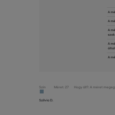
A mé
A mé
A mé
szok
A mé
álta
A mé
Szín
Méret: 27
Hogy áll?: A méret megegy
Szilvia D.