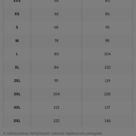
XXS
56
80
XS
62
86
S
68
92
M
74
98
L
80
104
XL
86
110
2XL
95
119
3XL
104
128
4XL
113
137
5XL
122
146
A táblázatban feltüntetett adatok tájékoztató jellegűek