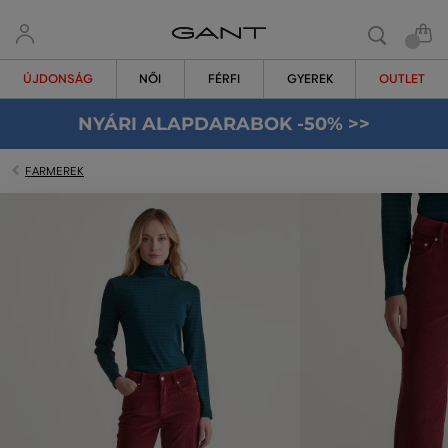
ÚJDONSÁG
NŐI
FÉRFI
GYEREK
OUTLET
NYÁRI ALAPDARABOK -50% >>
FARMEREK