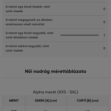
A méret egy kicsit kisebb, mint
0
amit viselek
A méret megegyezik az általam
0
szokásosan viselt mérettel
A méret egy kicsit nagyobb, mint
1
amit általában viselek
A méret sokkal nagyobb, mint
0
amit viselek
Női nadrág mérettáblázata
Alpha merét (XXS - 5XL)
MÉRET
DERÉK [A] (cm)
CSÍPŐ [B] (cm)