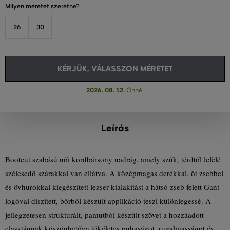
Milyen méretet szeretne?
26
30
KÉRJÜK, VÁLASSZON MÉRETET
2026. 08. 12.
Önnél
Leírás
Bootcut szabású női kordbársony nadrág, amely szűk, térdtől lefelé
szélesedő szárakkal van ellátva. A középmagas derékkal, öt zsebbel
és övhurokkal kiegészített lezser kialakítást a hátsó zseb felett Gant
logóval díszített, bőrből készült applikáció teszi különlegessé. A
jellegzetesen strukturált, pamutból készült szövet a hozzáadott
elasztánnak köszönhetően tökéletes puhaságot, rugalmasságot és