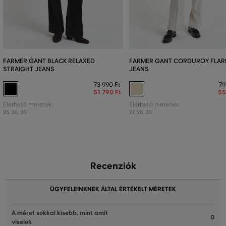
FARMER GANT BLACK RELAXED
FARMER GANT CORDUROY FLAR
STRAIGHT JEANS
JEANS
73 990 Ft
79
51 790 Ft
55
Elérhető méretek:
Elérhető méretek:
25
,
26
,
30
27
,
28
,
30
Recenziók
ÜGYFELEINKNEK ÁLTAL ÉRTÉKELT MÉRETEK
A méret sokkal kisebb, mint amit
0
viselek