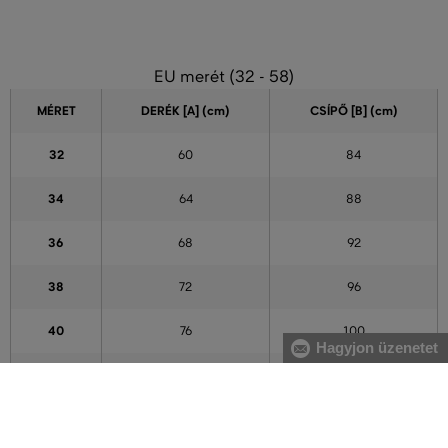
EU merét (32 - 58)
MÉRET
DERÉK [A] (cm)
CSÍPŐ [B] (cm)
32
60
84
34
64
88
36
68
92
38
72
96
40
76
100
Hagyjon üzenetet
42
80
104
44
84
108