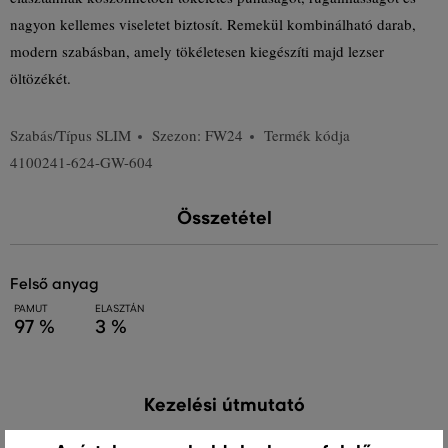
nagyon kellemes viseletet biztosít. Remekül kombinálható darab,
modern szabásban, amely tökéletesen kiegészíti majd lezser
öltözékét.
Szabás/Típus
SLIM
Szezon: FW24
Termék kódja
4100241-624-GW-604
Összetétel
felső anyag
PAMUT
ELASZTÁN
97 %
3 %
Kezelési útmutató