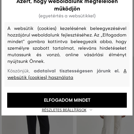
Azért, hogy weboldalunk megfelelően
MOSÁS
FEHÉRÍTÉS
SZÁRÍTÁS
VASALÁS
TISZTÍTÁS
működjön
(egyetértés a websütikkel)
A websütik (cookies) kezelésének beleegyezésével
hozzájárul weboldalunk fejlesztéséhez. Az „Elfogadom
Ajánlott termékek
mindet" gombra kattintva beleegyezik abba, hogy
személyre szabott tartalmat, releváns hirdetéseket
mutassunk és vonzó, online vásárlási élményt
nyújtsunk Önnek.
adataival tisztességesen járunk el.
Köszönjük,
A
websütik (cookies) használata
ELFOGADOM MINDET
RÉSZLETES BEÁLLÍTÁSOK