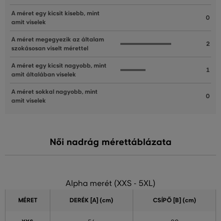
A méret egy kicsit kisebb, mint
0
amit viselek
A méret megegyezik az általam
2
szokásosan viselt mérettel
A méret egy kicsit nagyobb, mint
1
amit általában viselek
A méret sokkal nagyobb, mint
0
amit viselek
Női nadrág mérettáblázata
Alpha merét (XXS - 5XL)
MÉRET
DERÉK [A] (cm)
CSÍPŐ [B] (cm)