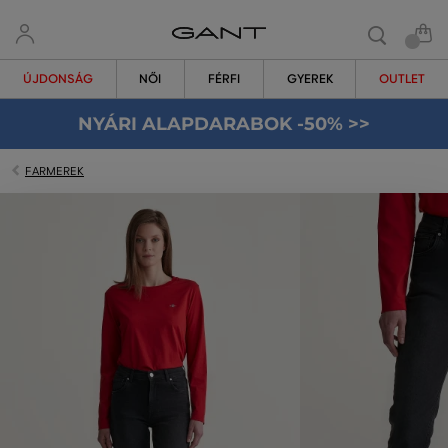
ÚJDONSÁG
NŐI
FÉRFI
GYEREK
OUTLET
NYÁRI ALAPDARABOK -50% >>
FARMEREK