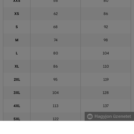
XXS
56
80
XS
62
86
S
68
92
M
74
98
L
80
104
XL
86
110
2XL
95
119
3XL
104
128
4XL
113
137
Hagyjon üzenetet
5XL
122
146
A táblázatban feltüntetett adatok tájékoztató jellegűek