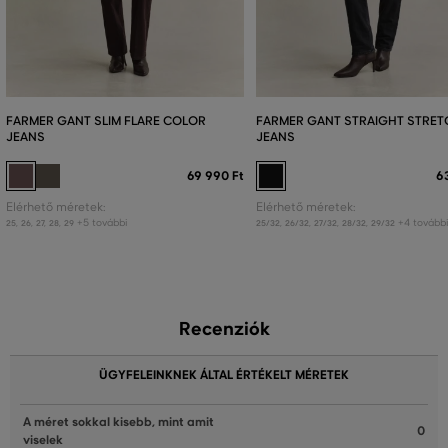
FARMER GANT SLIM FLARE COLOR
FARMER GANT STRAIGHT STRET
JEANS
JEANS
69 990 Ft
6
Elérhető méretek:
Elérhető méretek:
+5 további
+4 tovább
25
,
26
,
27
,
28
,
29
25/32
,
26/32
,
27/32
,
28/32
,
29/32
Recenziók
ÜGYFELEINKNEK ÁLTAL ÉRTÉKELT MÉRETEK
A méret sokkal kisebb, mint amit
0
viselek