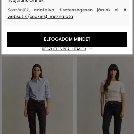
nyújtsunk Önnek.
MOSÁS
FEHÉRÍTÉS
SZÁRÍTÁS
VASALÁS
TISZTÍTÁS
adataival tisztességesen járunk el.
Köszönjük,
A
websütik (cookies) használata
Ajánlott termékek
ELFOGADOM MINDET
RÉSZLETES BEÁLLÍTÁSOK