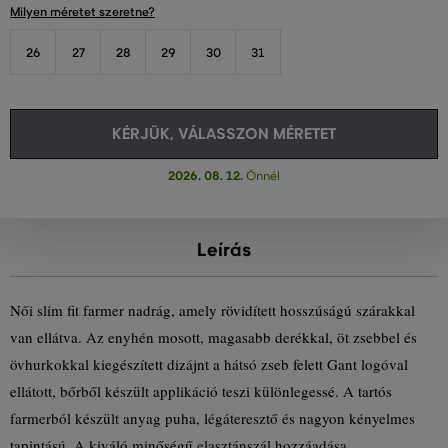
Milyen méretet szeretne?
26
27
28
29
30
31
KÉRJÜK, VÁLASSZON MÉRETET
2026. 08. 12.
Önnél
Leírás
Női slim fit farmer nadrág, amely rövidített hosszúságú szárakkal
van ellátva. Az enyhén mosott, magasabb derékkal, öt zsebbel és
övhurkokkal kiegészített dizájnt a hátsó zseb felett Gant logóval
ellátott, bőrből készült applikáció teszi különlegessé. A tartós
farmerból készült anyag puha, légáteresztő és nagyon kényelmes
tapintású. A kiváló minőségű elasztánszál hozzáadása