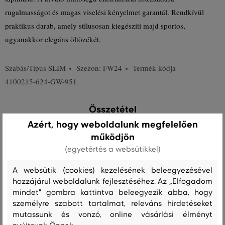
rugalmasságot és magas viselési kényelmet garantál. Rendkívül
praktikus darab, amely stílusosan kiegészíti majd sportos,
ugyanakkor elegáns öltözékét.
Szabás/Típus
SLIM
Szezon: FW24
Termék kódja
4100215-624-GW-951
Összetétel
Azért, hogy weboldalunk megfelelően
működjön
felső anyag
(egyetértés a websütikkel)
PAMUT
ELASZTÁN
98 %
2 %
A websütik (cookies) kezelésének beleegyezésével
hozzájárul weboldalunk fejlesztéséhez. Az „Elfogadom
mindet" gombra kattintva beleegyezik abba, hogy
Kezelési útmutató
személyre szabott tartalmat, releváns hirdetéseket
mutassunk és vonzó, online vásárlási élményt