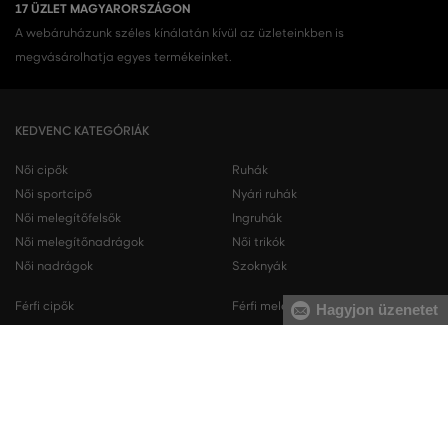
17 ÜZLET MAGYARORSZÁGON
A webáruházunk széles kínálatán kívül az üzleteinkben is
megvásárolhatja egyes termékeinket.
KEDVENC KATEGÓRIÁK
Női cipők
Ruhák
Női sportcipő
Nyári ruhák
Női melegítőfelsők
Ingruhák
Női melegítőnadrágok
Női trikók
Női nadrágok
Szoknyák
Férfi cipők
Férfi melegítőfelsők
Hagyjon üzenetet
Férfi sportcipő
Férfi melegítőnadrágok
Férfi ingek
Férfi pulóverek
Férfi trikók
Férfi nadrágok
Férfi rövidnadrágok
Férfi fehérneműk