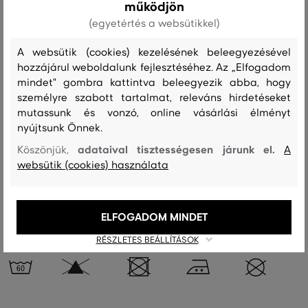
működjön
(egyetértés a websütikkel)
Szezon: SS23
Termék kódja
599122-323-GC-655-0
A websütik (cookies) kezelésének beleegyezésével
hozzájárul weboldalunk fejlesztéséhez. Az „Elfogadom
Összetétel
mindet" gombra kattintva beleegyezik abba, hogy
személyre szabott tartalmat, releváns hirdetéseket
mutassunk és vonzó, online vásárlási élményt
felső anyag
nyújtsunk Önnek.
PAMUT
100 %
adataival tisztességesen járunk el.
Köszönjük,
A
websütik (cookies) használata
Kezelési útmutató
ELFOGADOM MINDET
RÉSZLETES BEÁLLÍTÁSOK
MOSÁS
FEHÉRÍTÉS
SZÁRÍTÁS
VASALÁS
TISZTÍTÁS