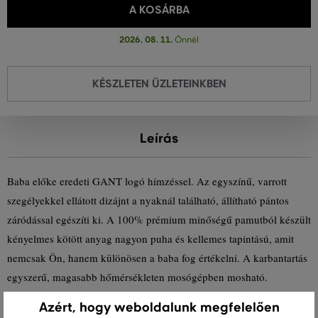
A KOSÁRBA
2026. 08. 11.
Önnél
KÉSZLETEN ÜZLETEINKBEN
Leírás
Baba előke eredeti GANT logó hímzéssel. Az egyszínű, varrott
szegélyekkel ellátott dizájnt a nyaknál található, állítható pántos
záródással egészíti ki. A 100% prémium minőségű pamutból készült
kényelmes kötött anyag nagyon puha és kellemes tapintású, amit
nemcsak Ön, hanem különösen a baba fog értékelni. A karbantartás
egyszerű, magasabb hőmérsékleten mosógépben mosható.
Tökéletesen elegáns kiegészítő, amely tökéletes kényelmet biztosít a
Azért, hogy weboldalunk megfelelően
baba számára.