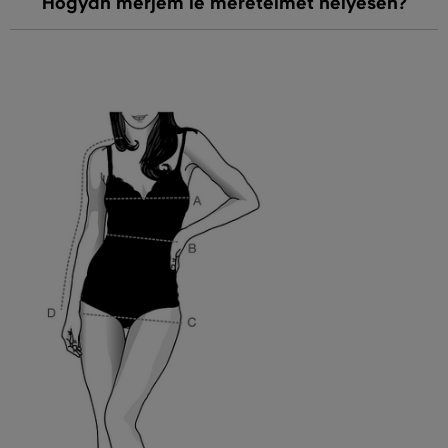
Hogyan mérjem le méreteimet helyesen?