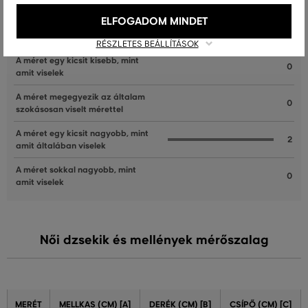
ELFOGADOM MINDET
A méret sokkal kisebb, mint amit
0
viselek
RÉSZLETES BEÁLLÍTÁSOK
A méret egy kicsit kisebb, mint
0
amit viselek
A méret megegyezik az általam
0
szokásosan viselt mérettel
A méret egy kicsit nagyobb, mint
2
amit általában viselek
A méret sokkal nagyobb, mint
0
amit viselek
Női dzsekik és mellények mérőszalag
MERÉT
MELLKAS (CM) [A]
DERÉK (CM) [B]
CSÍPŐ (CM) [C]