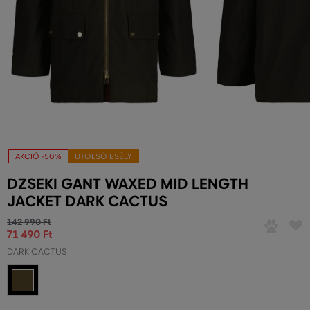
AKCIÓ -50%
UTOLSÓ ESÉLY
DZSEKI GANT WAXED MID LENGTH
JACKET DARK CACTUS
142 990 Ft
71 490 Ft
DARK CACTUS