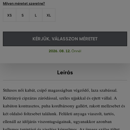
Milyen méretet szeretne?
XS
S
L
XL
KÉRJÜK, VÁLASSZON MÉRETET
2026. 08. 12.
Önnél
Leírás
Stílusos női kabát, csípő magasságban végződő, laza szabással.
Kétirányú cipzáras záródással, széles ujjakkal és ejtett vállal. A
kabáton kontrasztos, puha kordbársony gallért, rakott mellzsebet és
két oldalsó foltzsebet találunk. Felületi anyaga viaszolt, tartós,
ellenáll az időjárás viszontagságainak, ugyanakkor azonban
kellemes tapintású és viselése kényelmes. Az üreges szálas töltet