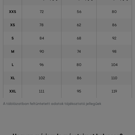
XXS
72
56
80
XS
78
62
86
S
84
68
92
M
90
74
98
L
96
80
104
XL
102
86
110
XXL
111
95
119
A táblázatban feltüntetett adatok tájékoztató jellegűek