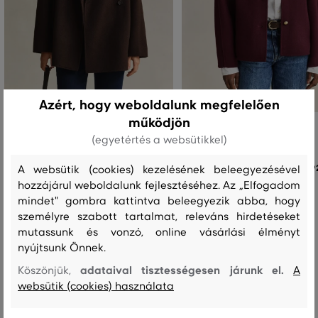
Azért, hogy weboldalunk megfelelően
működjön
DZSEKI GANT HANDSTITCHED BELTED
DZSEKI GANT COLLARLESS
(egyetértés a websütikkel)
JACKET
HANDSTITCHED JACKET
204 990 Ft
19
A websütik (cookies) kezelésének beleegyezésével
hozzájárul weboldalunk fejlesztéséhez. Az „Elfogadom
Elérhető méretek:
Elérhető méretek:
mindet" gombra kattintva beleegyezik abba, hogy
XS
,
S
,
M
,
L
,
XL
XS
,
S
,
M
személyre szabott tartalmat, releváns hirdetéseket
mutassunk és vonzó, online vásárlási élményt
nyújtsunk Önnek.
adataival tisztességesen járunk el.
Köszönjük,
A
Recenziók
websütik (cookies) használata
ÜGYFELEINKNEK ÁLTAL ÉRTÉKELT MÉRETEK