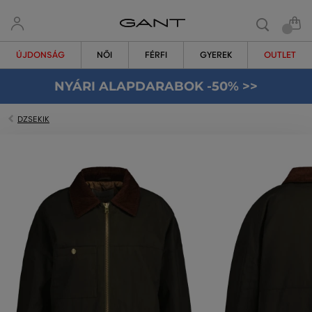
ÚJDONSÁG
NŐI
FÉRFI
GYEREK
OUTLET
NYÁRI ALAPDARABOK -50% >>
DZSEKIK