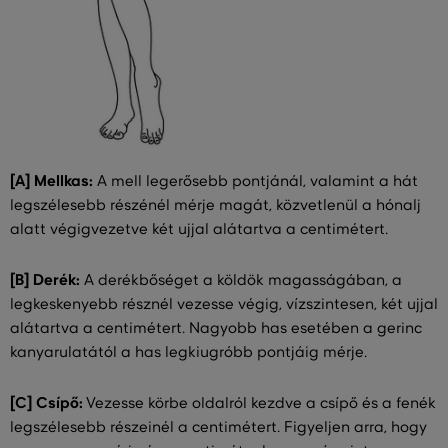
[A] Mellkas:
A mell legerősebb pontjánál, valamint a hát
legszélesebb részénél mérje magát, közvetlenül a hónalj
alatt végigvezetve két ujjal alátartva a centimétert.
[B] Derék:
A derékbőséget a köldök magasságában, a
legkeskenyebb résznél vezesse végig, vízszintesen, két ujjal
alátartva a centimétert. Nagyobb has esetében a gerinc
kanyarulatától a has legkiugróbb pontjáig mérje.
[C] Csípő:
Vezesse körbe oldalról kezdve a csípő és a fenék
legszélesebb részeinél a centimétert. Figyeljen arra, hogy