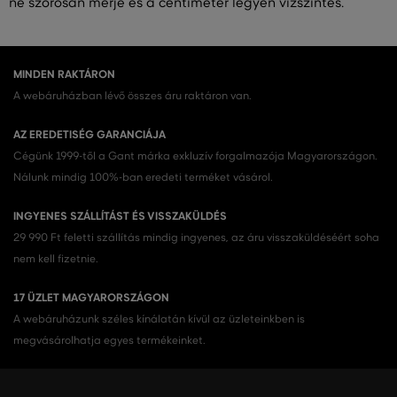
ne szorosan mérje és a centiméter legyen vízszintes.
MINDEN RAKTÁRON
A webáruházban lévő összes áru raktáron van.
AZ EREDETISÉG GARANCIÁJA
Cégünk 1999-től a Gant márka exkluzív forgalmazója Magyarországon.
Nálunk mindig 100%-ban eredeti terméket vásárol.
INGYENES SZÁLLÍTÁST ÉS VISSZAKÜLDÉS
29 990 Ft feletti szállítás mindig ingyenes, az áru visszaküldéséért soha
nem kell fizetnie.
17 ÜZLET MAGYARORSZÁGON
A webáruházunk széles kínálatán kívül az üzleteinkben is
megvásárolhatja egyes termékeinket.