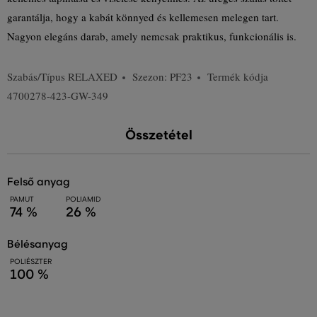
garantálja, hogy a kabát könnyed és kellemesen melegen tart.
Nagyon elegáns darab, amely nemcsak praktikus, funkcionális is.
Szabás/Típus
RELAXED
Szezon: PF23
Termék kódja
4700278-423-GW-349
Összetétel
felső anyag
PAMUT
POLIAMID
74 %
26 %
bélésanyag
POLIÉSZTER
100 %