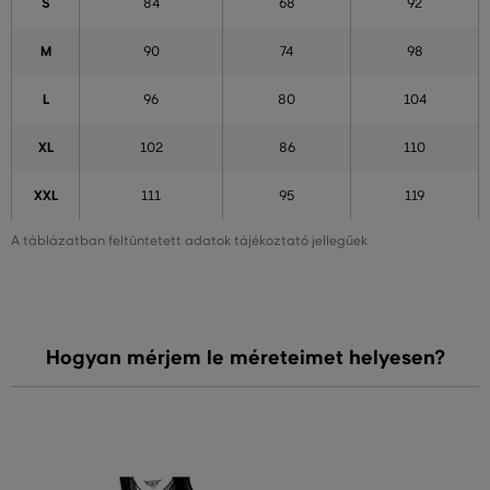
S
84
68
92
M
90
74
98
L
96
80
104
XL
102
86
110
XXL
111
95
119
A táblázatban feltüntetett adatok tájékoztató jellegűek
Hogyan mérjem le méreteimet helyesen?