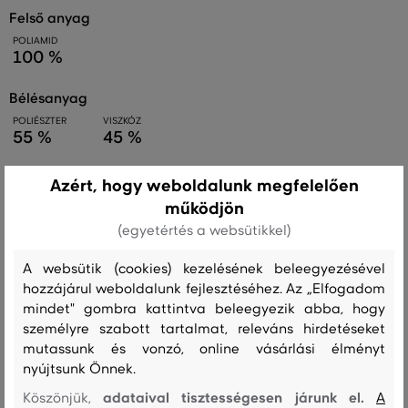
felső anyag
POLIAMID
100 %
bélésanyag
POLIÉSZTER
VISZKÓZ
55 %
45 %
ujjbélés
Azért, hogy weboldalunk megfelelően
POLIÉSZTER
VISZKÓZ
működjön
55 %
45 %
(egyetértés a websütikkel)
A websütik (cookies) kezelésének beleegyezésével
Kezelési útmutató
hozzájárul weboldalunk fejlesztéséhez. Az „Elfogadom
mindet" gombra kattintva beleegyezik abba, hogy
személyre szabott tartalmat, releváns hirdetéseket
mutassunk és vonzó, online vásárlási élményt
MOSÁS
FEHÉRÍTÉS
SZÁRÍTÁS
VASALÁS
TISZTÍTÁS
nyújtsunk Önnek.
adataival tisztességesen járunk el.
Köszönjük,
A