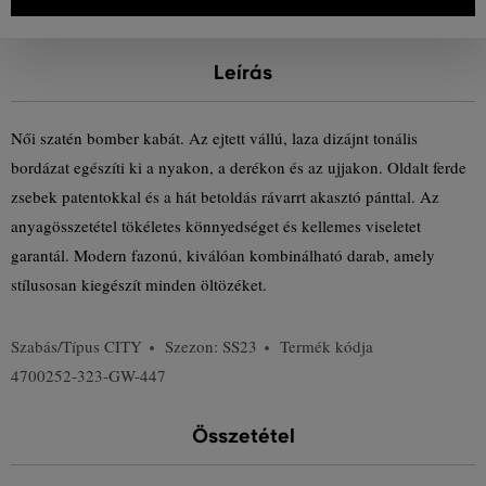
Leírás
Női szatén bomber kabát. Az ejtett vállú, laza dizájnt tonális
bordázat egészíti ki a nyakon, a derékon és az ujjakon. Oldalt ferde
zsebek patentokkal és a hát betoldás rávarrt akasztó pánttal. Az
anyagösszetétel tökéletes könnyedséget és kellemes viseletet
garantál. Modern fazonú, kiválóan kombinálható darab, amely
stílusosan kiegészít minden öltözéket.
Szabás/Típus
CITY
Szezon: SS23
Termék kódja
4700252-323-GW-447
Összetétel