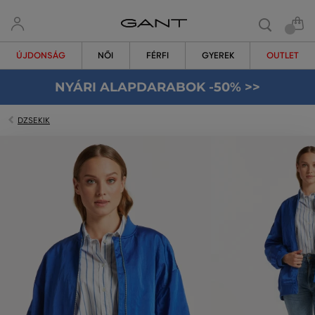
ÚJDONSÁG
NŐI
FÉRFI
GYEREK
OUTLET
NYÁRI ALAPDARABOK -50% >>
DZSEKIK