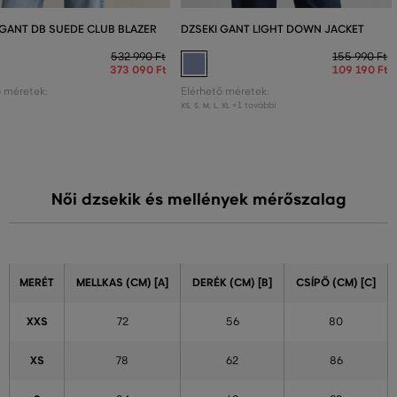
 GANT DB SUEDE CLUB BLAZER
DZSEKI GANT LIGHT DOWN JACKET
532 990 Ft
155 990 Ft
373 090 Ft
109 190 Ft
ő méretek:
Elérhető méretek:
8
+1 további
XS
,
S
,
M
,
L
,
XL
Női dzsekik és mellények mérőszalag
MERÉT
MELLKAS (CM) [A]
DERÉK (CM) [B]
CSÍPŐ (CM) [C]
XXS
72
56
80
XS
78
62
86