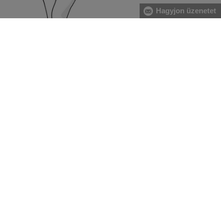
Hagyjon üzenetet
[A] Mellkas:
A mell legerősebb pontjánál, valamint a hát
legszélesebb részénél mérje magát, közvetlenül a hónalj
alatt végigvezetve két ujjal alátartva a centimétert.
[B] Derék:
A derékbőséget a köldök magasságában, a
legkeskenyebb résznél vezesse végig, vízszintesen, két ujjal
alátartva a centimétert. Nagyobb has esetében a gerinc
kanyarulatától a has legkiugróbb pontjáig mérje.