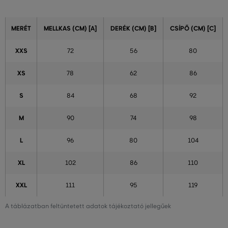
MERÉT
MELLKAS (CM) [A]
DERÉK (CM) [B]
CSÍPŐ (CM) [C]
XXS
72
56
80
XS
78
62
86
S
84
68
92
M
90
74
98
L
96
80
104
XL
102
86
110
XXL
111
95
119
A táblázatban feltüntetett adatok tájékoztató jellegűek