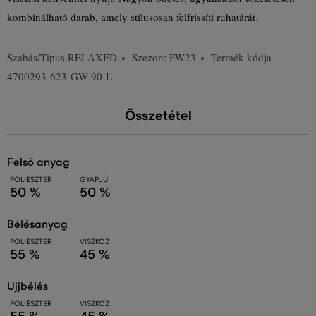
kombinálható darab, amely stílusosan felfrissíti ruhatárát.
Szabás/Típus
RELAXED
Szezon: FW23
Termék kódja
4700293-623-GW-90-L
Összetétel
felső anyag
POLIÉSZTER
GYAPJÚ
50 %
50 %
bélésanyag
POLIÉSZTER
VISZKÓZ
55 %
45 %
ujjbélés
POLIÉSZTER
VISZKÓZ