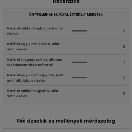
Recenziók
ÜGYFELEINKNEK ÁLTAL ÉRTÉKELT MÉRETEK
A méret sokkal kisebb, mint amit
1
viselek
A méret egy kicsit kisebb, mint
0
amit viselek
A méret megegyezik az általam
1
szokásosan viselt mérettel
A méret egy kicsit nagyobb, mint
1
amit általában viselek
A méret sokkal nagyobb, mint
0
amit viselek
Női dzsekik és mellények mérőszalag