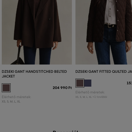
DZSEKI GANT HANDSTITCHED BELTED
DZSEKI GANT FITTED QUILTED J
JACKET
15
204 990 Ft
Elérhető méretek:
Elérhető méretek:
+1 további
XS
,
S
,
M
,
L
,
XL
XS
,
S
,
M
,
L
,
XL