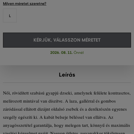
Milyen méretet szeretne?
L
KÉRJÜK, VÁLASSZON MÉRETET
2026. 08. 11.
Önnél
Leírás
Női, rövidített szabású gyapjú dzseki, amelynek felülete kontrasztos,
melírozott mintával van díszítve. A laza, gallérral és gombos
záródással ellátott dizájnt oldalsó zsebek és a derékrészén egyenes
szegély egészíti ki. A kabát belseje béléssel van ellátva. Az
anyagösszetétel garantálja, hogy melegen tart, könnyű és maximális
viselési kényelmet nyújt. Nagyon ötletes, ugyanakkor tökéletesen