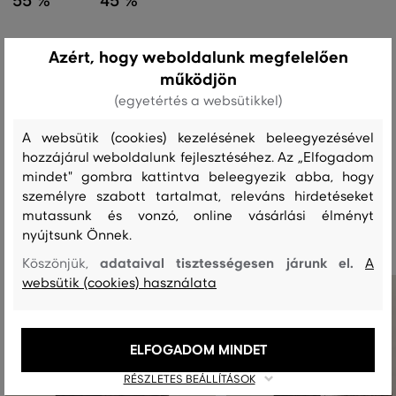
55 %
45 %
Azért, hogy weboldalunk megfelelően
Kezelési útmutató
működjön
(egyetértés a websütikkel)
MOSÁS
FEHÉRÍTÉS
SZÁRÍTÁS
VASALÁS
TISZTÍTÁS
A websütik (cookies) kezelésének beleegyezésével
hozzájárul weboldalunk fejlesztéséhez. Az „Elfogadom
mindet" gombra kattintva beleegyezik abba, hogy
személyre szabott tartalmat, releváns hirdetéseket
Ajánlott termékek
mutassunk és vonzó, online vásárlási élményt
nyújtsunk Önnek.
adataival tisztességesen járunk el.
Köszönjük,
A
websütik (cookies) használata
ELFOGADOM MINDET
RÉSZLETES BEÁLLÍTÁSOK