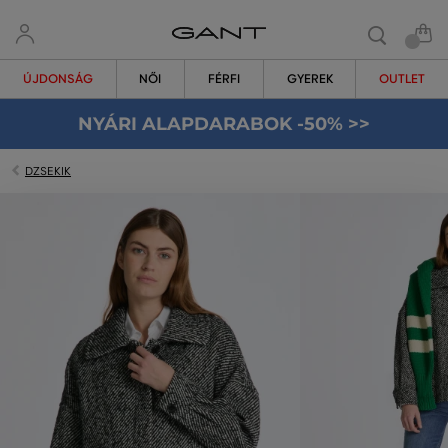
ÚJDONSÁG
NŐI
FÉRFI
GYEREK
OUTLET
NYÁRI ALAPDARABOK -50% >>
DZSEKIK