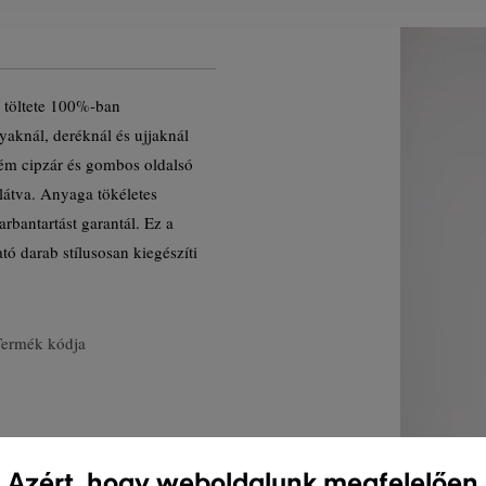
 töltete 100%-ban
nyaknál, deréknál és ujjaknál
 fém cipzár és gombos oldalsó
llátva. Anyaga tökéletes
rbantartást garantál. Ez a
ó darab stílusosan kiegészíti
Termék kódja
Azért, hogy weboldalunk megfelelően