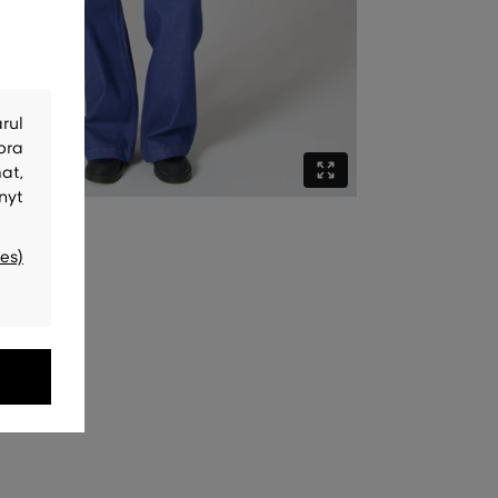
rul
bra
at,
nyt
es)