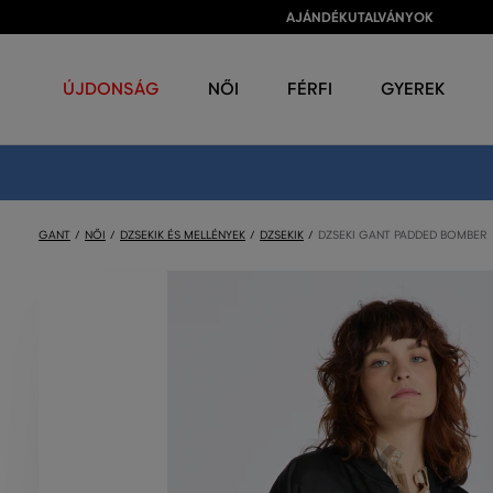
AJÁNDÉKUTALVÁNYOK
ÚJDONSÁG
NŐI
FÉRFI
GYEREK
GANT
NŐI
DZSEKIK ÉS MELLÉNYEK
DZSEKIK
DZSEKI GANT PADDED BOMBER