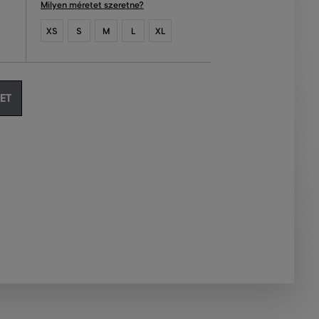
Milyen méretet szeretne?
XS
S
M
L
XL
ET