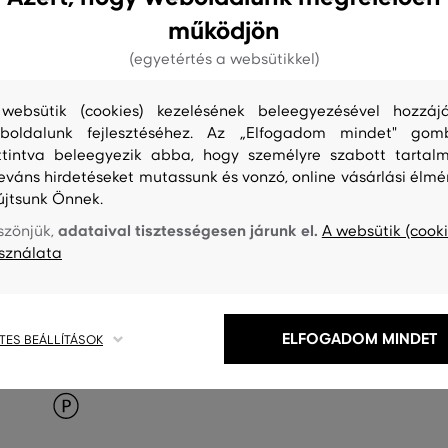
működjön
(egyetértés a websütikkel)
websütik (cookies) kezelésének beleegyezésével hozzájá
boldalunk fejlesztéséhez. Az „Elfogadom mindet" gom
ttintva beleegyezik abba, hogy személyre szabott tartalm
leváns hirdetéseket mutassunk és vonzó, online vásárlási élmé
újtsunk Önnek.
adataival tisztességesen járunk el.
szönjük,
A websütik (cooki
sználata
ELFOGADOM MINDET
TES BEÁLLÍTÁSOK
S
TISZTÍTÁS