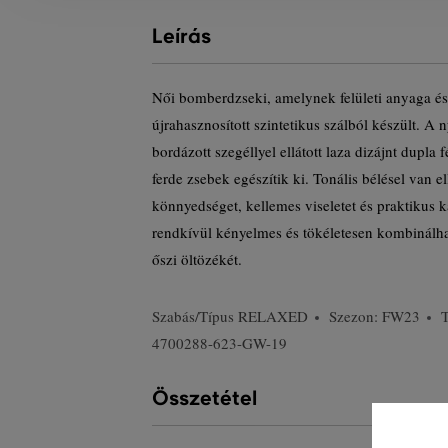
Leírás
Női bomberdzseki, amelynek felületi anyaga és
újrahasznosított szintetikus szálból készült. A 
bordázott szegéllyel ellátott laza dizájnt dupla
ferde zsebek egészítik ki. Tonális bélésel van e
könnyedséget, kellemes viseletet és praktikus ka
rendkívül kényelmes és tökéletesen kombinálhat
őszi öltözékét.
Szabás/Típus
RELAXED
Szezon: FW23
4700288-623-GW-19
Összetétel