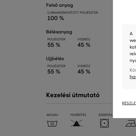
felső anyag
ÚJRAHASZNOSÍTOTT POLIÉSZTER
100 %
bélésanyag
A 
POLIÉSZTER
VISZKÓZ
we
55 %
45 %
ka
re
ujjbélés
ny
POLIÉSZTER
VISZKÓZ
Kö
55 %
45 %
ha
Kezelési útmutató
RÉSZLE
MOSÁS
FEHÉRÍTÉS
SZÁRÍTÁS
VASALÁ