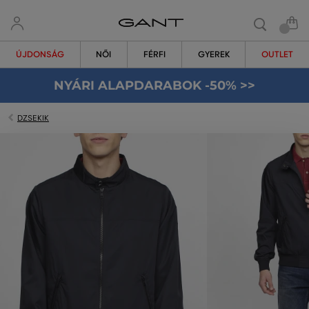
ÚJDONSÁG
NŐI
FÉRFI
GYEREK
OUTLET
NYÁRI ALAPDARABOK -50% >>
DZSEKIK