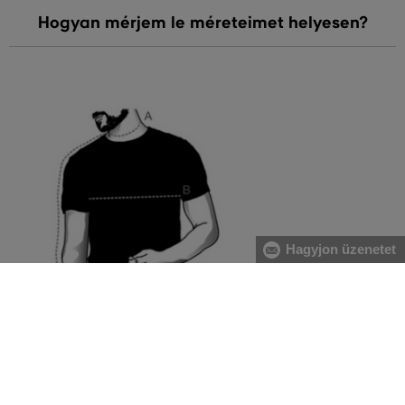
Hogyan mérjem le méreteimet helyesen?
Hagyjon üzenetet