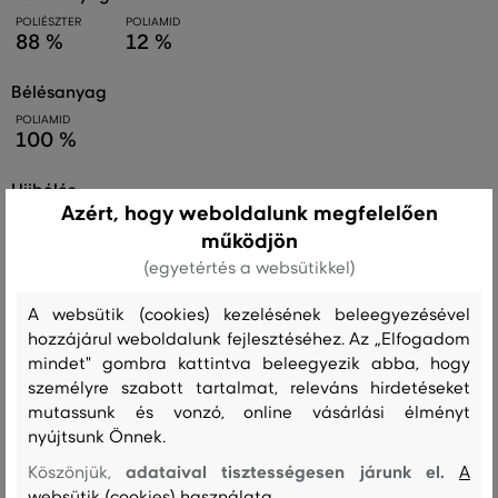
POLIÉSZTER
POLIAMID
88 %
12 %
bélésanyag
POLIAMID
100 %
ujjbélés
Azért, hogy weboldalunk megfelelően
POLIAMID
100 %
működjön
(egyetértés a websütikkel)
A websütik (cookies) kezelésének beleegyezésével
Kezelési útmutató
hozzájárul weboldalunk fejlesztéséhez. Az „Elfogadom
mindet" gombra kattintva beleegyezik abba, hogy
személyre szabott tartalmat, releváns hirdetéseket
MOSÁS
FEHÉRÍTÉS
SZÁRÍTÁS
VASALÁS
TISZTÍTÁS
mutassunk és vonzó, online vásárlási élményt
nyújtsunk Önnek.
adataival tisztességesen járunk el.
Köszönjük,
A
websütik (cookies) használata