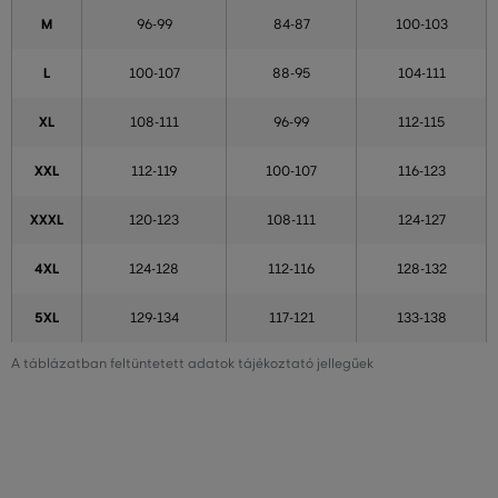
M
96-99
84-87
100-103
L
100-107
88-95
104-111
XL
108-111
96-99
112-115
XXL
112-119
100-107
116-123
XXXL
120-123
108-111
124-127
4XL
124-128
112-116
128-132
5XL
129-134
117-121
133-138
A táblázatban feltüntetett adatok tájékoztató jellegűek