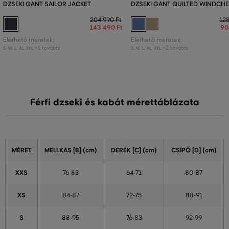
DZSEKI GANT SAILOR JACKET
DZSEKI GANT QUILTED WINDCH
204 990 Ft
128
143 490 Ft
90
Elérhető méretek:
Elérhető méretek:
+1 további
+2 további
S
,
M
,
L
,
XL
,
XXL
S
,
M
,
L
,
XL
,
XXL
Férfi dzseki és kabát mérettáblázata
MÉRET
MELLKAS [B] (cm)
DERÉK [C] (cm)
CSÍPŐ [D] (cm)
XXS
76-83
64-71
80-87
XS
84-87
72-75
88-91
S
88-95
76-83
92-99