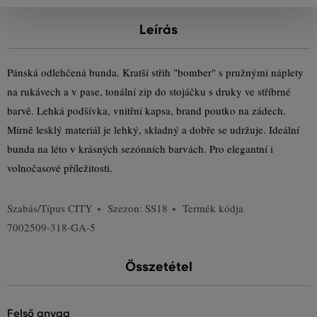
Leírás
Pánská odlehčená bunda. Kratší střih "bomber" s pružnými náplety
na rukávech a v pase, tonální zip do stojáčku s druky ve stříbrné
barvě. Lehká podšívka, vnitřní kapsa, brand poutko na zádech.
Mírně lesklý materiál je lehký, skladný a dobře se udržuje. Ideální
bunda na léto v krásných sezónních barvách. Pro elegantní i
volnočasové příležitosti.
Szabás/Típus
CITY
Szezon: SS18
Termék kódja
7002509-318-GA-5
Összetétel
felső anyag