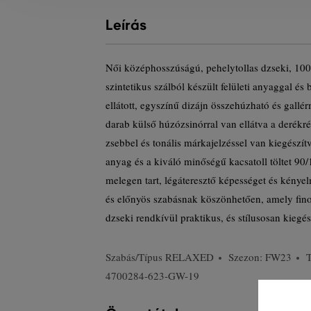
Leírás
Női középhosszúságú, pehelytollas dzseki, 100
szintetikus szálból készült felületi anyaggal és
ellátott, egyszínű dizájn összehúzható és gall
darab külső húzózsinórral van ellátva a derékré
zsebbel és tonális márkajelzéssel van kiegészít
anyag és a kiváló minőségű kacsatoll töltet 90
melegen tart, légáteresztő képességet és kényelm
és előnyös szabásnak köszönhetően, amely fin
dzseki rendkívül praktikus, és stílusosan kiegész
Szabás/Típus
RELAXED
Szezon: FW23
4700284-623-GW-19