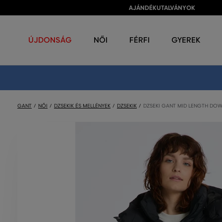
AJÁNDÉKUTALVÁNYOK
ÚJDONSÁG
NŐI
FÉRFI
GYEREK
GANT
NŐI
DZSEKIK ÉS MELLÉNYEK
DZSEKIK
DZSEKI GANT MID LENGTH DO