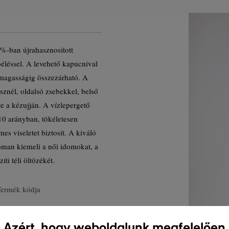
%-ban újrahasznosított
 béléssel. A levehető kapucnival
érmagasságig összezárható. A
sznél, oldalsó zsebekkel, belső
ve a kézujján. A vízlepergető
/10 arányban, tökéletesen
es viseletet biztosít. A kiváló
oman kiemeli a női idomokat, a
íti téli öltözékét.
Termék kódja
Azért, hogy weboldalunk megfelelően