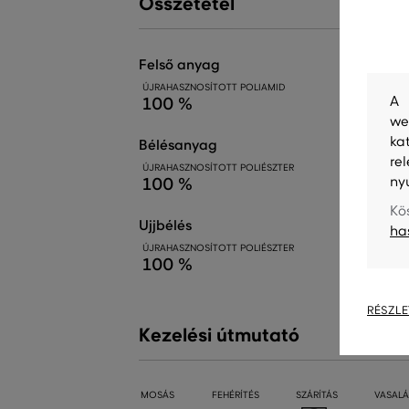
Összetétel
felső anyag
ÚJRAHASZNOSÍTOTT POLIAMID
A 
100 %
we
ka
bélésanyag
re
ÚJRAHASZNOSÍTOTT POLIÉSZTER
ny
100 %
Kö
ujjbélés
ha
ÚJRAHASZNOSÍTOTT POLIÉSZTER
100 %
RÉSZLE
Kezelési útmutató
MOSÁS
FEHÉRÍTÉS
SZÁRÍTÁS
VASALÁ