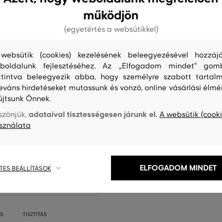
működjön
(egyetértés a websütikkel)
websütik (cookies) kezelésének beleegyezésével hozzájá
boldalunk fejlesztéséhez. Az „Elfogadom mindet" gom
ttintva beleegyezik abba, hogy személyre szabott tartalm
leváns hirdetéseket mutassunk és vonzó, online vásárlási élmé
újtsunk Önnek.
adataival tisztességesen járunk el.
szönjük,
A websütik (cooki
sználata
ELFOGADOM MINDET
TES BEÁLLÍTÁSOK
S
TISZTÍTÁS