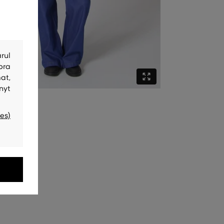
rul
bra
at,
nyt
es)