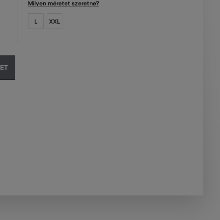
Milyen méretet szeretne?
L
XXL
ET