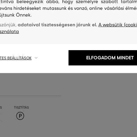
ttintva beleegyezik abba, hogy személyre szabott tartalm
leváns hirdetéseket mutassunk és vonzó, online vásárlási élmé
újtsunk Önnek.
adataival tisztességesen járunk el.
szönjük,
A websütik (cooki
sználata
ELFOGADOM MINDET
TES BEÁLLÍTÁSOK
S
TISZTÍTÁS