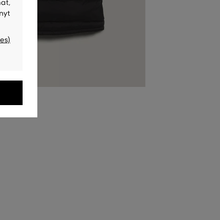
at,
nyt
es)