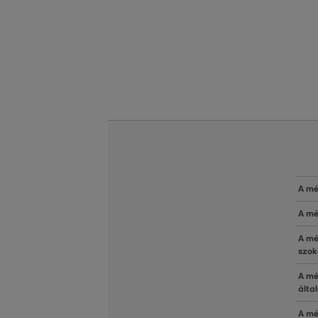
A mé
A mé
A mé
szok
A mé
álta
A mé