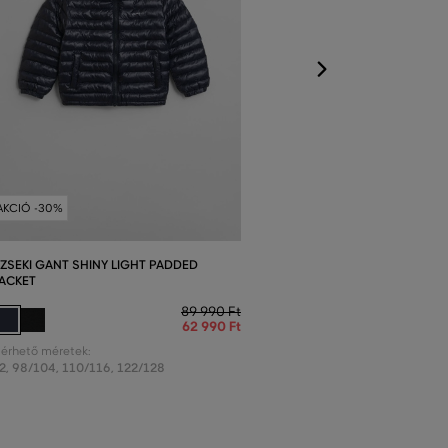
AKCIÓ -30%
ZSEKI GANT SHINY LIGHT PADDED
ACKET
89 990 Ft
62 990 Ft
lérhető méretek:
2
,
98/104
,
110/116
,
122/128