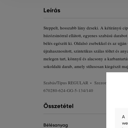
Leírás
Steppelt, hosszabb lány dzseki. A kétirányú cip
húzózsinórral ellátott, egyenes szabású darabot
bélés egészíti ki. Oldalsó zsebekkel és az ujjá
újrahasznosított, szintetikus szálas töltet és an
melegen tart, könnyű és alacsony a karbantartá
sokoldalú darab, amely stílusosan kiegészít maj
Szabás/Típus
REGULAR
Szezon: FW24
670280-624-GG-5-134/140
Összetétel
A 
we
bélésanyag