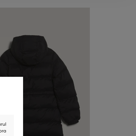
rul
bra