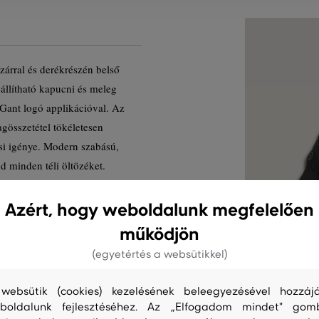
zárral és derékrészén belső
 állítható kapucni és meleg
n Gant logó applikációval. Az
yagösszetétel tökéletesen
si igénye. Modern szabású,
d minden téli öltözéket.
Termék kódja
Azért, hogy weboldalunk megfelelően
működjön
(egyetértés a websütikkel)
websütik (cookies) kezelésének beleegyezésével hozzájá
boldalunk fejlesztéséhez. Az „Elfogadom mindet" gom