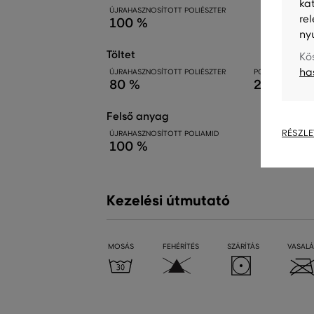
ka
ÚJRAHASZNOSÍTOTT POLIÉSZTER
re
100 %
ny
töltet
Kö
ha
ÚJRAHASZNOSÍTOTT POLIÉSZTER
POLIÉSZTER
80 %
20 %
felső anyag
RÉSZLE
ÚJRAHASZNOSÍTOTT POLIAMID
100 %
Kezelési útmutató
MOSÁS
FEHÉRÍTÉS
SZÁRÍTÁS
VASALÁ