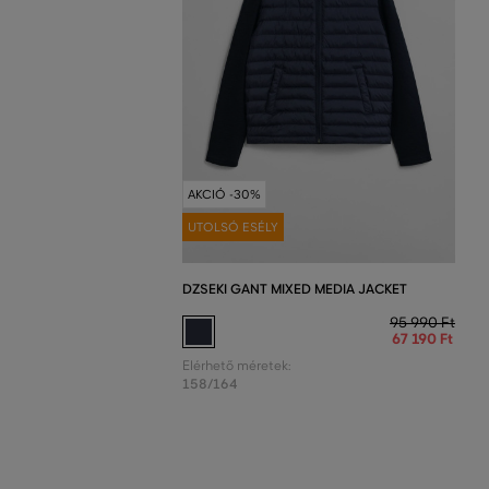
AKCIÓ -30%
UTOLSÓ ESÉLY
DZSEKI GANT MIXED MEDIA JACKET
95 990 Ft
67 190 Ft
Elérhető méretek:
158/164