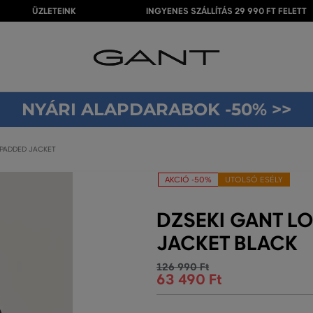
ÜZLETEINK
INGYENES SZÁLLÍTÁS 29 990 FT FELETT
NYÁRI ALAPDARABOK -50% >>
 PADDED JACKET
AKCIÓ -50%
UTOLSÓ ESÉLY
DZSEKI GANT L
JACKET BLACK
126 990 Ft
63 490 Ft