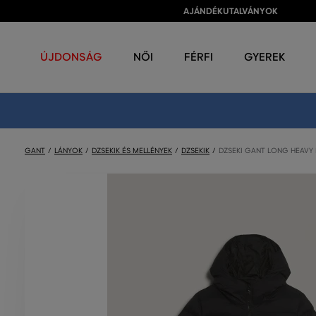
AJÁNDÉKUTALVÁNYOK
ÚJDONSÁG
NŐI
FÉRFI
GYEREK
GANT
LÁNYOK
DZSEKIK ÉS MELLÉNYEK
DZSEKIK
DZSEKI GANT LONG HEAVY