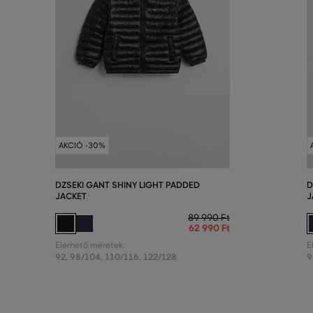
AKCIÓ -30%
DZSEKI GANT SHINY LIGHT PADDED
D
JACKET
J
89 990 Ft
62 990 Ft
Elérhető méretek:
E
92
,
98/104
,
110/116
,
122/128
9