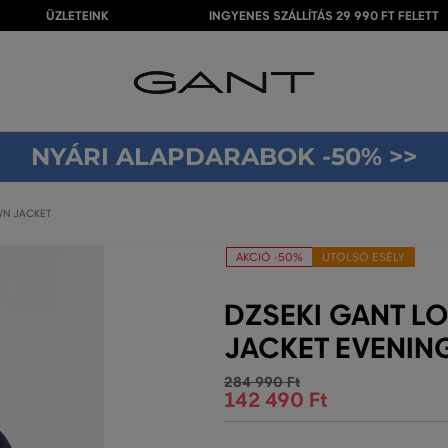
ÜZLETEINK
INGYENES SZÁLLÍTÁS 29 990 FT FELETT
NYÁRI ALAPDARABOK -50% >>
WN JACKET
AKCIÓ -50%
UTOLSÓ ESÉLY
DZSEKI GANT L
JACKET EVENIN
284 990 Ft
142 490 Ft