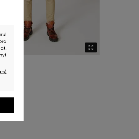
rul
bra
at,
nyt
es)