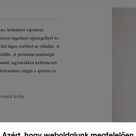
kus, kétirányú cipzárral,
tesen rugalmas ujjszegéllyel és
 két tágas zsebbel az oldalán. A
szélálló. A prémium minőségű
arantál, ugyanakkor kellemesen
 kényelmes alapja a sportos és
Termék kódja
Azért, hogy weboldalunk megfelelően