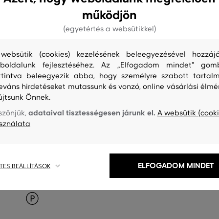
működjön
(egyetértés a websütikkel)
websütik (cookies) kezelésének beleegyezésével hozzájá
boldalunk fejlesztéséhez. Az „Elfogadom mindet" gom
ttintva beleegyezik abba, hogy személyre szabott tartalm
leváns hirdetéseket mutassunk és vonzó, online vásárlási élmé
újtsunk Önnek.
adataival tisztességesen járunk el.
szönjük,
A websütik (cooki
sználata
ELFOGADOM MINDET
TES BEÁLLÍTÁSOK
S
TISZTÍTÁS