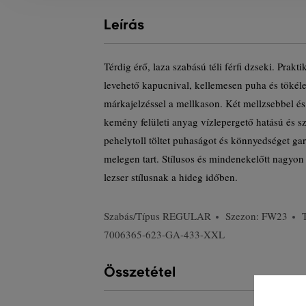
Leírás
Térdig érő, laza szabású téli férfi dzseki. Prakti
levehető kapucnival, kellemesen puha és tökéle
márkajelzéssel a mellkason. Két mellzsebbel és
kemény felületi anyag vízlepergető hatású és 
pehelytoll töltet puhaságot és könnyedséget g
melegen tart. Stílusos és mindenekelőtt nagyon
lezser stílusnak a hideg időben.
Szabás/Típus
REGULAR
Szezon: FW23
7006365-623-GA-433-XXL
Összetétel