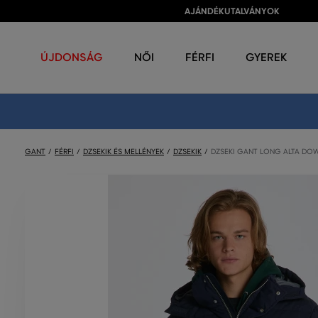
AJÁNDÉKUTALVÁNYOK
ÚJDONSÁG
NŐI
FÉRFI
GYEREK
GANT
FÉRFI
DZSEKIK ÉS MELLÉNYEK
DZSEKIK
DZSEKI GANT LONG ALTA DO