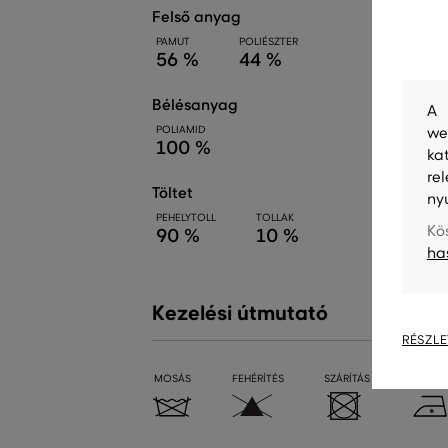
felső anyag
PAMUT
POLIÉSZTER
56 %
44 %
bélésanyag
A 
POLIAMID
we
100 %
ka
re
töltet
ny
PEHELYTOLL
TOLLAK
Kö
90 %
10 %
ha
Kezelési útmutató
RÉSZLE
MOSÁS
FEHÉRÍTÉS
SZÁRÍTÁS
VASALÁ