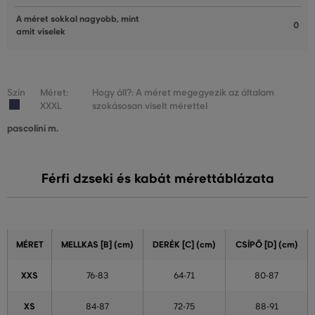
A méret sokkal nagyobb, mint
0
amit viselek
Szín
Méret:
Hogy áll?: A méret megegyezik az általam
XXXL
szokásosan viselt mérettel
pascolini m.
Férfi dzseki és kabát mérettáblázata
MÉRET
MELLKAS [B] (cm)
DERÉK [C] (cm)
CSÍPŐ [D] (cm)
XXS
76-83
64-71
80-87
XS
84-87
72-75
88-91