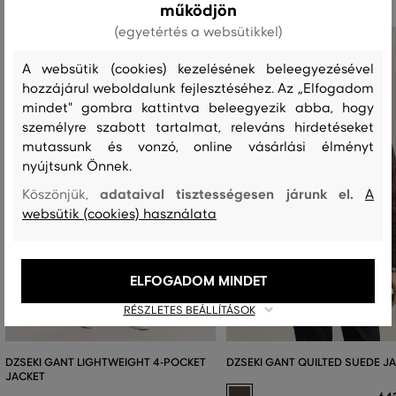
működjön
(egyetértés a websütikkel)
A websütik (cookies) kezelésének beleegyezésével
hozzájárul weboldalunk fejlesztéséhez. Az „Elfogadom
mindet" gombra kattintva beleegyezik abba, hogy
személyre szabott tartalmat, releváns hirdetéseket
mutassunk és vonzó, online vásárlási élményt
nyújtsunk Önnek.
adataival tisztességesen járunk el.
Köszönjük,
A
websütik (cookies) használata
ELFOGADOM MINDET
RÉSZLETES BEÁLLÍTÁSOK
DZSEKI GANT LIGHTWEIGHT 4-POCKET
DZSEKI GANT QUILTED SUEDE J
JACKET