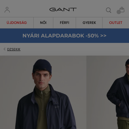
ÚJDONSÁG
NŐI
FÉRFI
GYEREK
OUTLET
NYÁRI ALAPDARABOK -50% >>
DZSEKIK