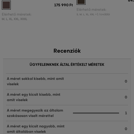
643
175 990 Ft
Elérhető méretek:
Elérhető méretek:
+1 további
S
,
M
,
L
,
XL
,
XXL
M
,
L
,
XL
,
XXL
,
XXXL
Recenziók
ÜGYFELEINKNEK ÁLTAL ÉRTÉKELT MÉRETEK
A méret sokkal kisebb, mint amit
0
viselek
A méret egy kicsit kisebb, mint
0
amit viselek
A méret megegyezik az általam
1
szokásosan viselt mérettel
A méret egy kicsit nagyobb, mint
0
amit általában viselek