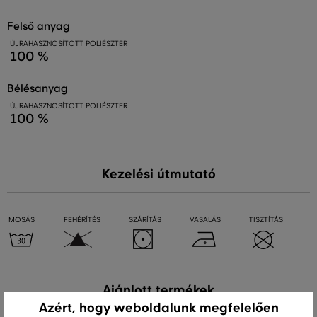
felső anyag
ÚJRAHASZNOSÍTOTT POLIÉSZTER
100 %
bélésanyag
ÚJRAHASZNOSÍTOTT POLIÉSZTER
100 %
Kezelési útmutató
MOSÁS
FEHÉRÍTÉS
SZÁRÍTÁS
VASALÁS
TISZTÍTÁS
Ajánlott termékek
Azért, hogy weboldalunk megfelelően