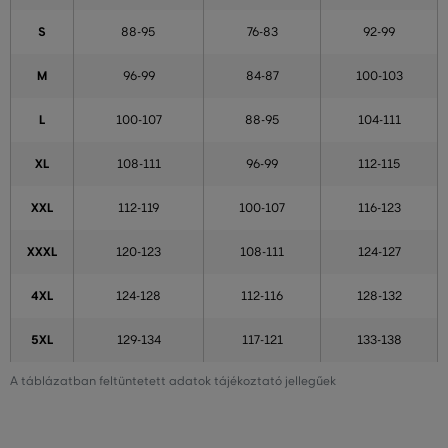
S
88-95
76-83
92-99
M
96-99
84-87
100-103
L
100-107
88-95
104-111
XL
108-111
96-99
112-115
XXL
112-119
100-107
116-123
XXXL
120-123
108-111
124-127
4XL
124-128
112-116
128-132
5XL
129-134
117-121
133-138
A táblázatban feltüntetett adatok tájékoztató jellegűek