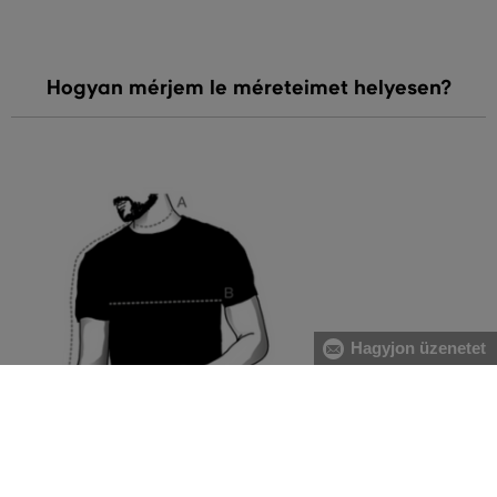
Hogyan mérjem le méreteimet helyesen?
Hagyjon üzenetet