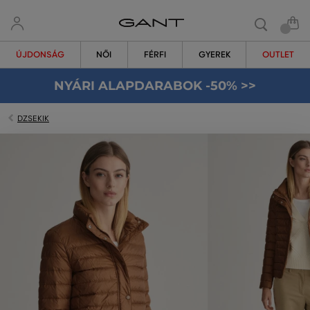
ÚJDONSÁG
NŐI
FÉRFI
GYEREK
OUTLET
NYÁRI ALAPDARABOK -50% >>
DZSEKIK