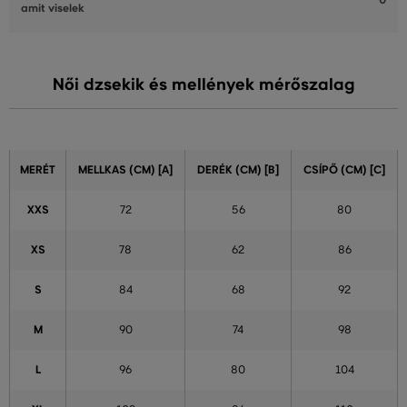
0
amit viselek
Női dzsekik és mellények mérőszalag
MERÉT
MELLKAS (CM) [A]
DERÉK (CM) [B]
CSÍPŐ (CM) [C]
XXS
72
56
80
XS
78
62
86
S
84
68
92
M
90
74
98
L
96
80
104