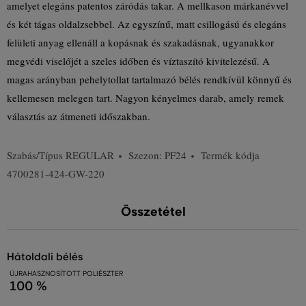
amelyet elegáns patentos záródás takar. A mellkason márkanévvel
és két tágas oldalzsebbel. Az egyszínű, matt csillogású és elegáns
felületi anyag ellenáll a kopásnak és szakadásnak, ugyanakkor
megvédi viselőjét a szeles időben és víztaszító kivitelezésű. A
magas arányban pehelytollat tartalmazó bélés rendkívül könnyű és
kellemesen melegen tart. Nagyon kényelmes darab, amely remek
választás az átmeneti időszakban.
Szabás/Típus
REGULAR
Szezon: PF24
Termék kódja
4700281-424-GW-220
Összetétel
hátoldali bélés
ÚJRAHASZNOSÍTOTT POLIÉSZTER
100 %