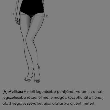
[A] Mellkas:
A mell legerősebb pontjánál, valamint a hát
legszélesebb részénél mérje magát, közvetlenül a hónalj
alatt végigvezetve két ujjal alátartva a centimétert.