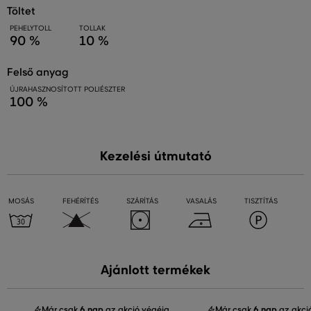
töltet
PEHELYTOLL
TOLLAK
90 %
10 %
felső anyag
ÚJRAHASZNOSÍTOTT POLIÉSZTER
100 %
Kezelési útmutató
MOSÁS
FEHÉRÍTÉS
SZÁRÍTÁS
VASALÁS
TISZTÍTÁS
Ajánlott termékek
Már csak
6 nap
az akció végéig
Már csak
6 nap
az akci