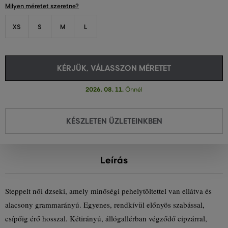
Milyen méretet szeretne?
XS
S
M
L
KÉRJÜK, VÁLASSZON MÉRETET
2026. 08. 11.
Önnél
KÉSZLETEN ÜZLETEINKBEN
Leírás
Steppelt női dzseki, amely minőségi pehelytöltettel van ellátva és
alacsony grammarányú. Egyenes, rendkívül előnyös szabással,
csípőig érő hosszal. Kétirányú, állógallérban végződő cipzárral,