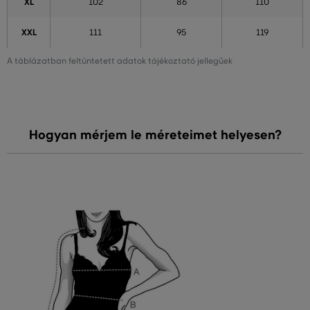
XL
102
86
110
XXL
111
95
119
A táblázatban feltüntetett adatok tájékoztató jellegűek
Hogyan mérjem le méreteimet helyesen?