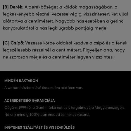
[B] Derék:
A derékbőséget a köldök magasságában, a
legkeskenyebb résznél vezesse végig, vízszintesen, két ujjal
alátartva a centimétert. Nagyobb has esetében a gerinc
kanyarulatától a has legkiugróbb pontjáig mérje.
[C] Csípő:
Vezesse körbe oldalról kezdve a csípő és a fenék
legszélesebb részeinél a centimétert. Figyeljen arra, hogy
ne szorosan mérje és a centiméter legyen vízszintes.
MINDEN RAKTÁRON
A webáruházban lévő összes áru raktáron van.
AZ EREDETISÉG GARANCIÁJA
Cégünk 1999-től a Gant márka exkluzív forgalmazója Magyarországon.
Nálunk mindig 100%-ban eredeti terméket vásárol.
INGYENES SZÁLLÍTÁST ÉS VISSZAKÜLDÉS