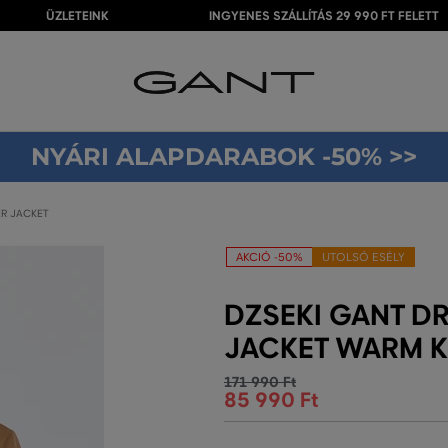
ÜZLETEINK
INGYENES SZÁLLÍTÁS 29 990 FT FELETT
NYÁRI ALAPDARABOK -50% >>
ER JACKET
AKCIÓ -50%
UTOLSÓ ESÉLY
DZSEKI GANT D
JACKET WARM K
171 990 Ft
85 990 Ft