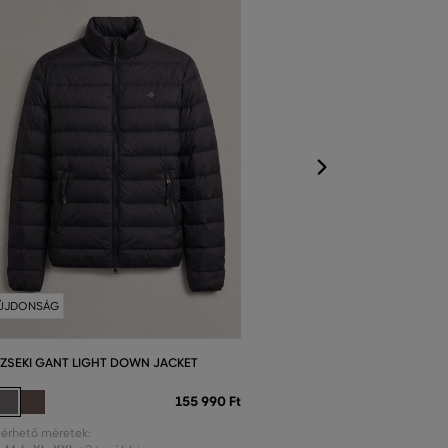
Elérhető méretek
S
,
M
,
L
,
XL
,
XXL
+
ÚJDONSÁG
ZSEKI GANT LIGHT DOWN JACKET
155 990 Ft
lérhető méretek: