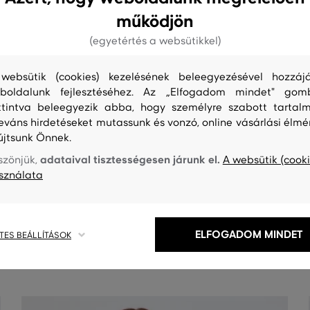
működjön
(egyetértés a websütikkel)
websütik (cookies) kezelésének beleegyezésével hozzájá
boldalunk fejlesztéséhez. Az „Elfogadom mindet" gom
ttintva beleegyezik abba, hogy személyre szabott tartalm
leváns hirdetéseket mutassunk és vonzó, online vásárlási élmé
újtsunk Önnek.
adataival tisztességesen járunk el.
szönjük,
A websütik (cooki
sználata
S
TISZTÍTÁS
ELFOGADOM MINDET
TES BEÁLLÍTÁSOK