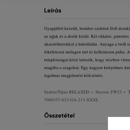
Leírás
Gyapjúból készült, bomber szabású férfi dzseki 
az ujjak és a derék körül. Két oldalsó, patento
akasztóhurokkal a hátoldalán. Anyaga a twill 
tökéletesen melegen tart és kellemesen puha. 
tulajdonságai közé tartozik, hogy részben vízta
magába a szagokat. Egy nagyon kényelmes dara
izgalmas megjelenést kölcsönöz.
Szabás/Típus
RELAXED
Szezon: FW23
7006357-623-GA-213-XXXL
Összetétel