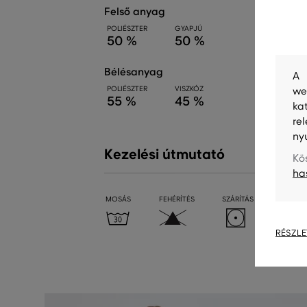
felső anyag
POLIÉSZTER
GYAPJÚ
50 %
50 %
bélésanyag
A 
POLIÉSZTER
VISZKÓZ
we
55 %
45 %
ka
re
ny
Kezelési útmutató
Kö
ha
MOSÁS
FEHÉRÍTÉS
SZÁRÍTÁS
VASALÁ
RÉSZLE