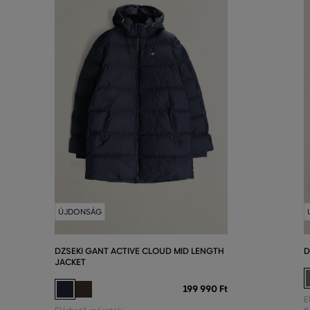
ÚJDONSÁG
DZSEKI GANT ACTIVE CLOUD MID LENGTH
D
JACKET
199 990 Ft
E