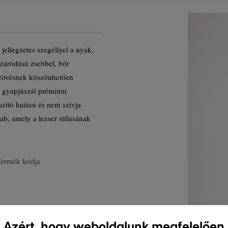
jellegzetes szegéllyel a nyak,
s záródású zsebbel, bőr
szövésnek köszönhetően
A gyapjúszál prémium
szító hatású és nem szívja
b, amely a lezser stílusának
Termék kódja
Azért, hogy weboldalunk megfelelően