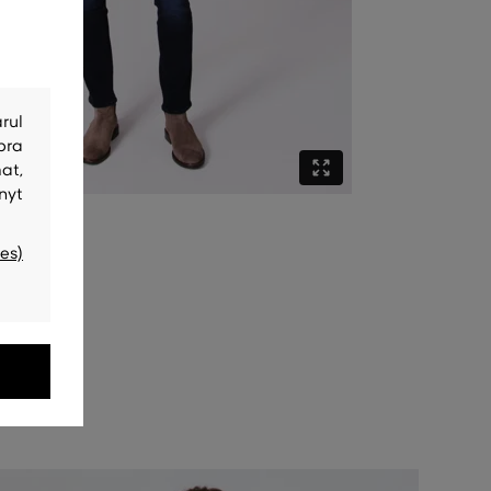
rul
bra
at,
nyt
es)