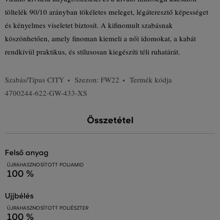
töltelék 90/10 arányban tökéletes meleget, légáteresztő képességet
és kényelmes viseletet biztosít. A kifinomult szabásnak
köszönhetően, amely finoman kiemeli a női idomokat, a kabát
rendkívül praktikus, és stílusosan kiegészíti téli ruhatárát.
Szabás/Típus
CITY
Szezon: FW22
Termék kódja
4700244-622-GW-433-XS
Összetétel
felső anyag
ÚJRAHASZNOSÍTOTT POLIAMID
100 %
ujjbélés
ÚJRAHASZNOSÍTOTT POLIÉSZTER
100 %