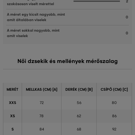
2
szokásosan viselt mérettel
A méret egy kicsit nagyobb, mint
0
amit általában viselek
A méret sokkal nagyobb, mint
0
amit viselek
Női dzsekik és mellények mérőszalag
MERÉT
MELLKAS (CM) [A]
DERÉK (CM) [B]
CSÍPŐ (CM) [C]
XXS
72
56
80
XS
78
62
86
S
84
68
92