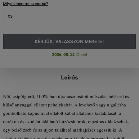
Milyen méretet szeretne?
XS
KÉRJÜK, VÁLASSZON MÉRETET
2026. 08. 12.
Önnél
Leírás
Női, csípőig érő, 100%-ban újrahasznosított műszálas béléssel és
külső anyaggal ellátott pehelykabát. A levehető vagy a gallérba
gombolható kapucnival ellátott kabát általános kialakítását, a
derékon és az alján található húzózsinórok, cipzáras oldalzsebek,
egy belső zseb és az ujjon található márkajelzés egészíti ki. A
vízálló kivitelű anyagösszetétel és a kiváló minőségű kacsatoll