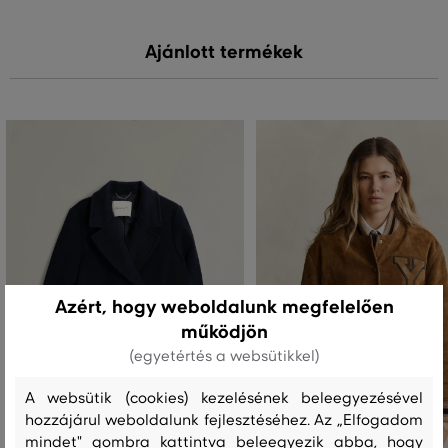
Ajánlott termékek
Azért, hogy weboldalunk megfelelően
működjön
(egyetértés a websütikkel)
A websütik (cookies) kezelésének beleegyezésével
hozzájárul weboldalunk fejlesztéséhez. Az „Elfogadom
mindet" gombra kattintva beleegyezik abba, hogy