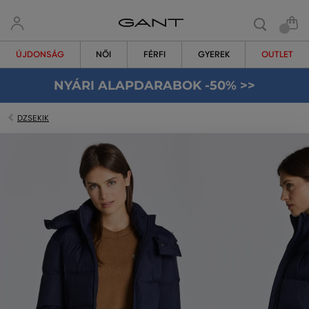
ÚJDONSÁG
NŐI
FÉRFI
GYEREK
OUTLET
NYÁRI ALAPDARABOK -50% >>
DZSEKIK