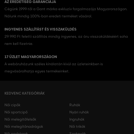
AZ EREDETISÉG GARANCIÁJA
Cégünk 1999-től a Gant márka exkluzív forgalmazója Magyarországon.
Nálunk mindig 100%-ban eredeti terméket vásárol.
INGYENES SZÁLLÍTÁST ÉS VISSZAKÜLDÉS
29 990 Ft feletti szállítás mindig ingyenes, az áru visszaküldéséért soha
nem kell fizetnie.
17 ÜZLET MAGYARORSZÁGON
A webáruházunk széles kínálatán kívül az üzleteinkben is
megvásárolhatja egyes termékeinket.
KEDVENC KATEGÓRIÁK
Női cipők
Ruhák
Női sportcipő
Nyári ruhák
Női melegítőfelsők
Ingruhák
Női melegítőnadrágok
Női trikók
Női nadrágok
Szoknyák