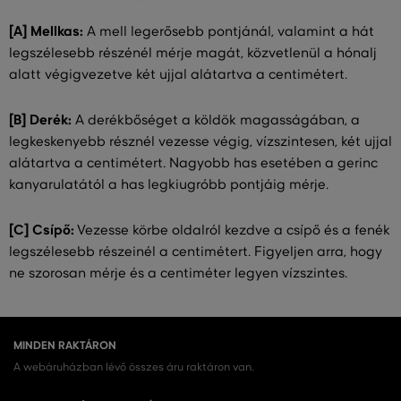
[A] Mellkas:
A mell legerősebb pontjánál, valamint a hát
legszélesebb részénél mérje magát, közvetlenül a hónalj
alatt végigvezetve két ujjal alátartva a centimétert.
[B] Derék:
A derékbőséget a köldök magasságában, a
legkeskenyebb résznél vezesse végig, vízszintesen, két ujjal
alátartva a centimétert. Nagyobb has esetében a gerinc
kanyarulatától a has legkiugróbb pontjáig mérje.
[C] Csípő:
Vezesse körbe oldalról kezdve a csípő és a fenék
legszélesebb részeinél a centimétert. Figyeljen arra, hogy
ne szorosan mérje és a centiméter legyen vízszintes.
MINDEN RAKTÁRON
A webáruházban lévő összes áru raktáron van.