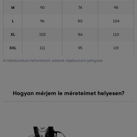
M
90
74
98
L
96
80
104
XL
102
86
110
XXL
111
95
119
A táblázatban feltüntetett adatok tájékoztató jellegűek
Hogyan mérjem le méreteimet helyesen?