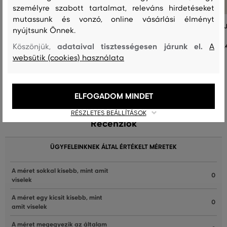
személyre szabott tartalmat, releváns hirdetéseket
mutassunk és vonzó, online vásárlási élményt
DZSEKI GANT WOOL BLEND PEACOAT
DZSEKI GANT LEATHER VARSITY 
nyújtsunk Önnek.
adataival tisztességesen járunk el.
Köszönjük,
A
192 990 Ft
61
websütik (cookies) használata
Elérhető méretek:
Elérhető méretek:
XS
,
S
,
M
,
L
,
XL
XS
,
S
,
M
,
L
ELFOGADOM MINDET
RÉSZLETES BEÁLLÍTÁSOK
Recenziók
ÜGYFELEINKNEK ÁLTAL ÉRTÉKELT MÉRETEK
A méret sokkal kisebb, mint amit
0
viselek
A méret egy kicsit kisebb, mint
0
amit viselek
A méret megegyezik az általam