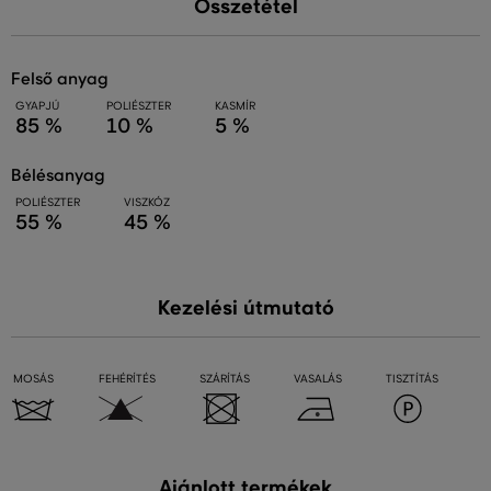
Összetétel
felső anyag
GYAPJÚ
POLIÉSZTER
KASMÍR
85 %
10 %
5 %
bélésanyag
POLIÉSZTER
VISZKÓZ
55 %
45 %
Kezelési útmutató
MOSÁS
FEHÉRÍTÉS
SZÁRÍTÁS
VASALÁS
TISZTÍTÁS
Ajánlott termékek