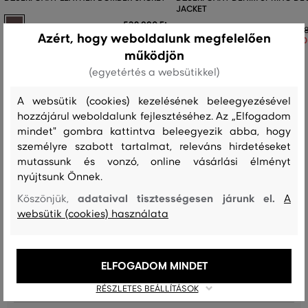
JACKET
532 990 Ft
128
Azért, hogy weboldalunk megfelelően
90
Elérhető méretek:
működjön
XS
,
S
,
M
,
L
,
XL
Elérhető méretek:
XS
,
S
,
M
,
L
(egyetértés a websütikkel)
A websütik (cookies) kezelésének beleegyezésével
hozzájárul weboldalunk fejlesztéséhez. Az „Elfogadom
mindet" gombra kattintva beleegyezik abba, hogy
Recenziók
személyre szabott tartalmat, releváns hirdetéseket
mutassunk és vonzó, online vásárlási élményt
ÜGYFELEINKNEK ÁLTAL ÉRTÉKELT MÉRETEK
nyújtsunk Önnek.
adataival tisztességesen járunk el.
Köszönjük,
A
A méret sokkal kisebb, mint amit
0
websütik (cookies) használata
viselek
A méret egy kicsit kisebb, mint
0
amit viselek
ELFOGADOM MINDET
A méret megegyezik az általam
0
RÉSZLETES BEÁLLÍTÁSOK
szokásosan viselt mérettel