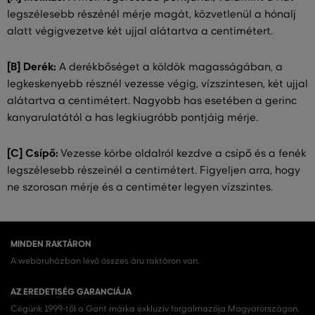
legszélesebb részénél mérje magát, közvetlenül a hónalj
alatt végigvezetve két ujjal alátartva a centimétert.
[B] Derék:
A derékbőséget a köldök magasságában, a
legkeskenyebb résznél vezesse végig, vízszintesen, két ujjal
alátartva a centimétert. Nagyobb has esetében a gerinc
kanyarulatától a has legkiugróbb pontjáig mérje.
[C] Csípő:
Vezesse körbe oldalról kezdve a csípő és a fenék
legszélesebb részeinél a centimétert. Figyeljen arra, hogy
ne szorosan mérje és a centiméter legyen vízszintes.
MINDEN RAKTÁRON
A webáruházban lévő összes áru raktáron van.
AZ EREDETISÉG GARANCIÁJA
Cégünk 1999-től a Gant márka exkluzív forgalmazója Magyarországon.