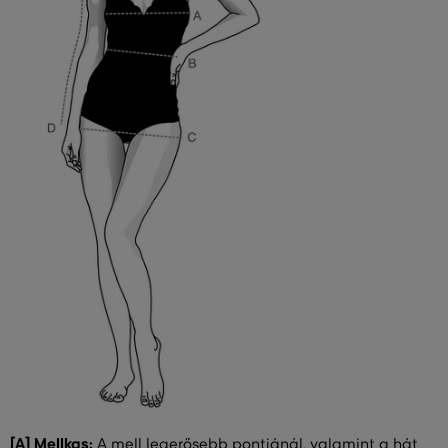
[A] Mellkas:
A mell legerősebb pontjánál, valamint a hát