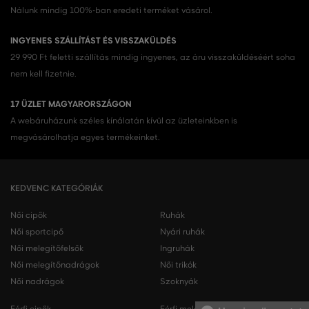
Nálunk mindig 100%-ban eredeti terméket vásárol.
INGYENES SZÁLLÍTÁST ÉS VISSZAKÜLDÉS
29 990 Ft feletti szállítás mindig ingyenes, az áru visszaküldéséért soha
nem kell fizetnie.
17 ÜZLET MAGYARORSZÁGON
A webáruházunk széles kínálatán kívül az üzleteinkben is
megvásárolhatja egyes termékeinket.
KEDVENC KATEGÓRIÁK
Női cipők
Ruhák
Női sportcipő
Nyári ruhák
Női melegítőfelsők
Ingruhák
Női melegítőnadrágok
Női trikók
Női nadrágok
Szoknyák