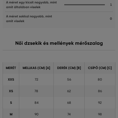
A méret egy kicsit nagyobb, mint
1
amit általában viselek
A méret sokkal nagyobb, mint
0
amit viselek
Női dzsekik és mellények mérőszalag
MERÉT
MELLKAS (CM) [A]
DERÉK (CM) [B]
CSÍPŐ (CM) [C]
XXS
72
56
80
XS
78
62
86
S
84
68
92
M
90
74
98