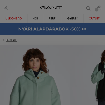
ÚJDONSÁG
NŐI
FÉRFI
GYEREK
OUTLET
NYÁRI ALAPDARABOK -50% >>
DZSEKIK