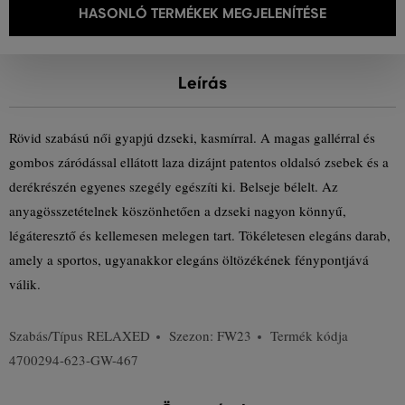
HASONLÓ TERMÉKEK MEGJELENÍTÉSE
Leírás
Rövid szabású női gyapjú dzseki, kasmírral. A magas gallérral és
gombos záródással ellátott laza dizájnt patentos oldalsó zsebek és a
derékrészén egyenes szegély egészíti ki. Belseje bélelt. Az
anyagösszetételnek köszönhetően a dzseki nagyon könnyű,
légáteresztő és kellemesen melegen tart. Tökéletesen elegáns darab,
amely a sportos, ugyanakkor elegáns öltözékének fénypontjává
válik.
Szabás/Típus
RELAXED
Szezon: FW23
Termék kódja
4700294-623-GW-467