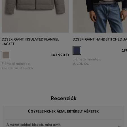
DZSEKI GANT INSULATED FLANNEL
DZSEKI GANT HANDSTITCHED J
JACKET
19
161 990 Ft
Elérhető méretek:
Elérhető méretek:
M
,
L
,
XL
,
XXL
+1 további
S
,
M
,
L
,
XL
,
XXL
Recenziók
ÜGYFELEINKNEK ÁLTAL ÉRTÉKELT MÉRETEK
A méret sokkal kisebb, mint amit