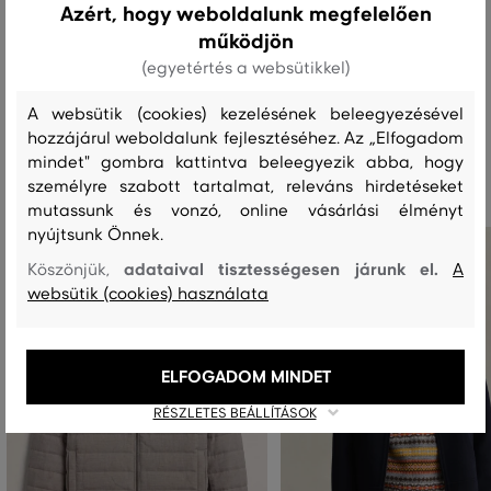
Azért, hogy weboldalunk megfelelően
működjön
MOSÁS
FEHÉRÍTÉS
SZÁRÍTÁS
VASALÁS
TISZTÍTÁS
(egyetértés a websütikkel)
A websütik (cookies) kezelésének beleegyezésével
hozzájárul weboldalunk fejlesztéséhez. Az „Elfogadom
Ajánlott termékek
mindet" gombra kattintva beleegyezik abba, hogy
személyre szabott tartalmat, releváns hirdetéseket
mutassunk és vonzó, online vásárlási élményt
nyújtsunk Önnek.
adataival tisztességesen járunk el.
Köszönjük,
A
websütik (cookies) használata
ELFOGADOM MINDET
RÉSZLETES BEÁLLÍTÁSOK