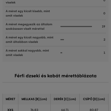
0
viselek
A méret egy kicsit kisebb, mint
0
amit viselek
A méret megegyezik az általam
19
szokásosan viselt mérettel
A méret egy kicsit nagyobb, mint
2
amit általában viselek
A méret sokkal nagyobb, mint
1
amit viselek
Férfi dzseki és kabát mérettáblázata
MÉRET
MELLKAS [B] (cm)
DERÉK [C] (cm)
CSÍPŐ [D] (cm)
XXS
76-83
64-71
80-87