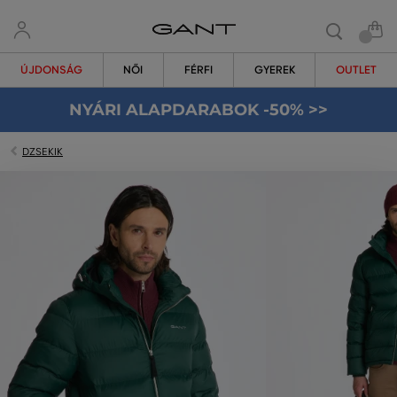
ÚJDONSÁG
NŐI
FÉRFI
GYEREK
OUTLET
NYÁRI ALAPDARABOK -50% >>
DZSEKIK