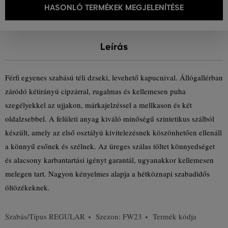
HASONLÓ TERMÉKEK MEGJELENÍTÉSE
Leírás
Férfi egyenes szabású téli dzseki, levehető kapucnival. Állógallérban
záródó kétirányú cipzárral, rugalmas és kellemesen puha
szegélyekkel az ujjakon, márkajelzéssel a mellkason és két
oldalzsebbel. A felületi anyag kiváló minőségű szintetikus szálból
készült, amely az első osztályú kivitelezésnek köszönhetően ellenáll
a könnyű esőnek és szélnek. Az üreges szálas töltet könnyedséget
és alacsony karbantartási igényt garantál, ugyanakkor kellemesen
melegen tart. Nagyon kényelmes alapja a hétköznapi szabadidős
öltözékeknek.
Szabás/Típus
REGULAR
Szezon: FW23
Termék kódja