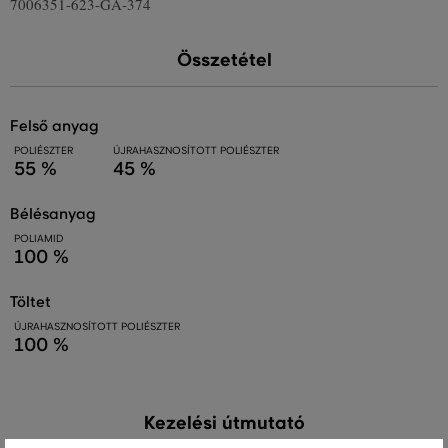
7006351-623-GA-374
Összetétel
felső anyag
POLIÉSZTER
ÚJRAHASZNOSÍTOTT POLIÉSZTER
55 %
45 %
bélésanyag
POLIAMID
100 %
töltet
ÚJRAHASZNOSÍTOTT POLIÉSZTER
100 %
Kezelési útmutató