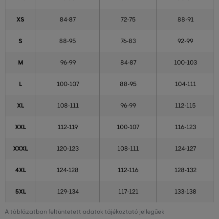
XS
84-87
72-75
88-91
S
88-95
76-83
92-99
M
96-99
84-87
100-103
L
100-107
88-95
104-111
XL
108-111
96-99
112-115
XXL
112-119
100-107
116-123
XXXL
120-123
108-111
124-127
4XL
124-128
112-116
128-132
5XL
129-134
117-121
133-138
A táblázatban feltüntetett adatok tájékoztató jellegűek