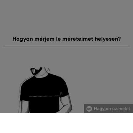
Hogyan mérjem le méreteimet helyesen?
Hagyjon üzenetet