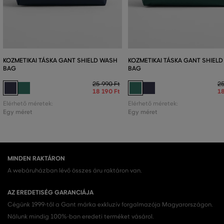
KOZMETIKAI TÁSKA GANT SHIELD WASH
KOZMETIKAI TÁSKA GANT SHIEL
BAG
BAG
25 990 Ft
25
18 190 Ft
18
Elérhető méretek:
Elérhető méretek:
Egy méret
Egy méret
MINDEN RAKTÁRON
A webáruházban lévő összes áru raktáron van.
AZ EREDETISÉG GARANCIÁJA
Cégünk 1999-től a Gant márka exkluzív forgalmazója Magyarországon.
Nálunk mindig 100%-ban eredeti terméket vásárol.