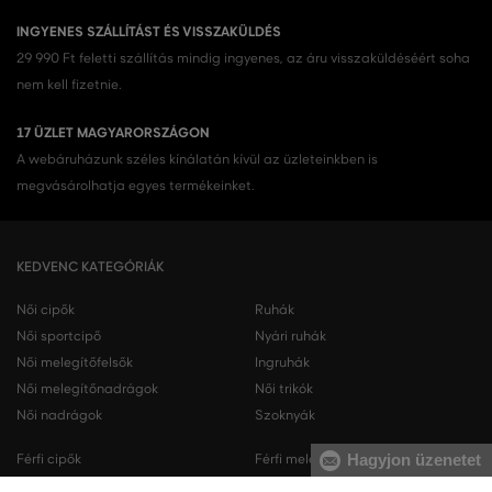
INGYENES SZÁLLÍTÁST ÉS VISSZAKÜLDÉS
29 990 Ft feletti szállítás mindig ingyenes, az áru visszaküldéséért soha
nem kell fizetnie.
17 ÜZLET MAGYARORSZÁGON
A webáruházunk széles kínálatán kívül az üzleteinkben is
megvásárolhatja egyes termékeinket.
KEDVENC KATEGÓRIÁK
Női cipők
Ruhák
Női sportcipő
Nyári ruhák
Női melegítőfelsők
Ingruhák
Női melegítőnadrágok
Női trikók
Női nadrágok
Szoknyák
Hagyjon üzenetet
Férfi cipők
Férfi melegítőfelsők
Férfi sportcipő
Férfi melegítőnadrágok