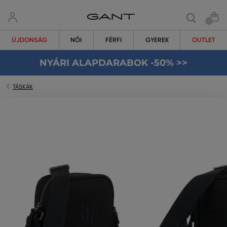
ÚJDONSÁG
NŐI
FÉRFI
GYEREK
OUTLET
NYÁRI ALAPDARABOK -50% >>
TÁSKÁK