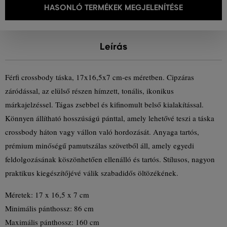
HASONLÓ TERMÉKEK MEGJELENÍTÉSE
Leírás
Férfi crossbody táska, 17x16,5x7 cm-es méretben. Cipzáras
záródással, az elülső részen hímzett, tonális, ikonikus
márkajelzéssel. Tágas zsebbel és kifinomult belső kialakítással.
Könnyen állítható hosszúságú pánttal, amely lehetővé teszi a táska
crossbody háton vagy vállon való hordozását. Anyaga tartós,
prémium minőségű pamutszálas szövetből áll, amely egyedi
feldolgozásának köszönhetően ellenálló és tartós. Stílusos, nagyon
praktikus kiegészítőjévé válik szabadidős öltözékének.
Méretek: 17 x 16,5 x 7 cm
Minimális pánthossz: 86 cm
Maximális pánthossz: 160 cm