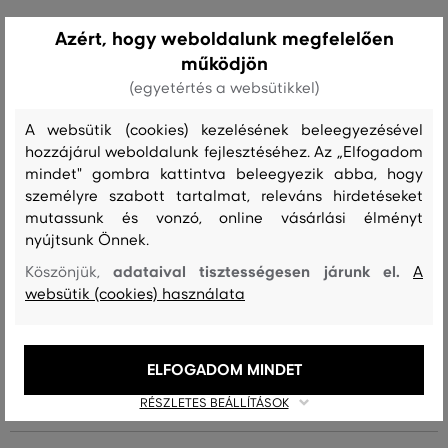
Azért, hogy weboldalunk megfelelően
Szabás/Típus
CROSSBODY BAG
Szezon: FW23
Termék kódja
működjön
9970050-623-GC-19
(egyetértés a websütikkel)
Összetétel
A websütik (cookies) kezelésének beleegyezésével
hozzájárul weboldalunk fejlesztéséhez. Az „Elfogadom
mindet" gombra kattintva beleegyezik abba, hogy
felső anyag
személyre szabott tartalmat, releváns hirdetéseket
mutassunk és vonzó, online vásárlási élményt
PAMUT
100 %
nyújtsunk Önnek.
adataival tisztességesen járunk el.
Köszönjük,
A
bélésanyag
websütik (cookies) használata
PAMUT
100 %
ELFOGADOM MINDET
Kezelési útmutató
RÉSZLETES BEÁLLÍTÁSOK