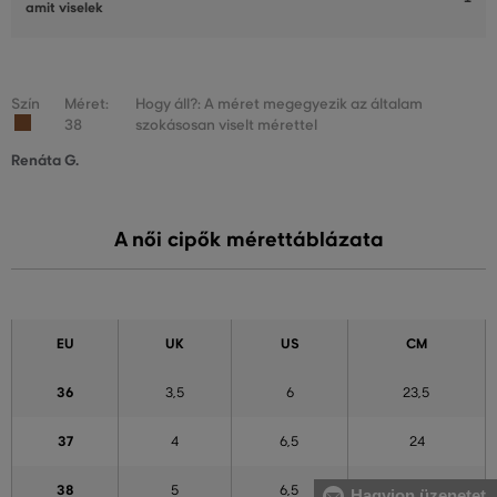
amit viselek
Szín
Méret:
Hogy áll?: A méret megegyezik az általam
38
szokásosan viselt mérettel
Renáta G.
A női cipők mérettáblázata
EU
UK
US
CM
36
3,5
6
23,5
37
4
6,5
24
38
5
6,5
24,5
Hagyjon üzenetet