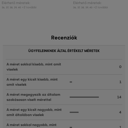
Elérhető méretek:
Elérhető méretek:
+2 további
+2 további
36
,
37
,
38
,
39
,
40
36
,
37
,
38
,
39
,
40
Recenziók
ÜGYFELEINKNEK ÁLTAL ÉRTÉKELT MÉRETEK
A méret sokkal kisebb, mint amit
0
viselek
A méret egy kicsit kisebb, mint
1
amit viselek
A méret megegyezik az általam
14
szokásosan viselt mérettel
A méret egy kicsit nagyobb, mint
4
amit általában viselek
A méret sokkal nagyobb, mint
1