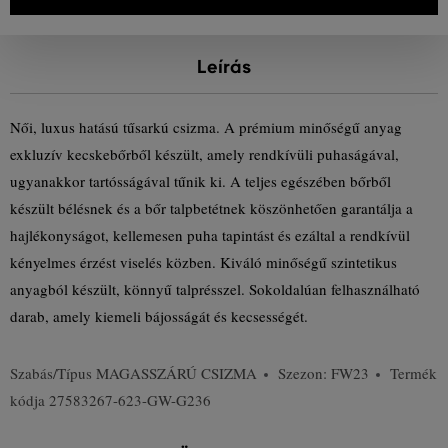
Leírás
Női, luxus hatású tűsarkú csizma. A prémium minőségű anyag
exkluzív kecskebőrből készült, amely rendkívüli puhaságával,
ugyanakkor tartósságával tűnik ki. A teljes egészében bőrből
készült bélésnek és a bőr talpbetétnek köszönhetően garantálja a
hajlékonyságot, kellemesen puha tapintást és ezáltal a rendkívül
kényelmes érzést viselés közben. Kiváló minőségű szintetikus
anyagból készült, könnyű talprésszel. Sokoldalúan felhasználható
darab, amely kiemeli bájosságát és kecsességét.
Szabás/Típus
MAGASSZÁRÚ CSIZMA
Szezon: FW23
Termék
kódja
27583267-623-GW-G236