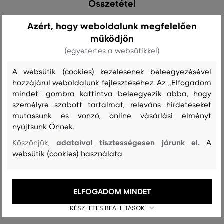
Összetétel
Azért, hogy weboldalunk megfelelően
cipő felsőrész
működjön
SZEMIS
(egyetértés a websütikkel)
100 %
A websütik (cookies) kezelésének beleegyezésével
bélésanyag
hozzájárul weboldalunk fejlesztéséhez. Az „Elfogadom
mindet" gombra kattintva beleegyezik abba, hogy
KECSKEBŐR
100 %
személyre szabott tartalmat, releváns hirdetéseket
mutassunk és vonzó, online vásárlási élményt
talpbetét
nyújtsunk Önnek.
KECSKEBŐR
adataival tisztességesen járunk el.
Köszönjük,
A
100 %
websütik (cookies) használata
Utcai cipő
ELFOGADOM MINDET
Ajánlott termékek
RÉSZLETES BEÁLLÍTÁSOK