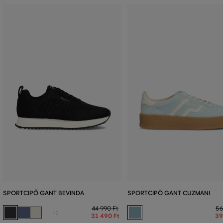
SPORTCIPŐ GANT BEVINDA
SPORTCIPŐ GANT CUZMANI
44 990 Ft
56
+1
31 490 Ft
39