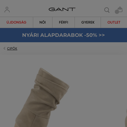
ÚJDONSÁG
NŐI
FÉRFI
GYEREK
OUTLET
NYÁRI ALAPDARABOK -50% >>
CIPŐK