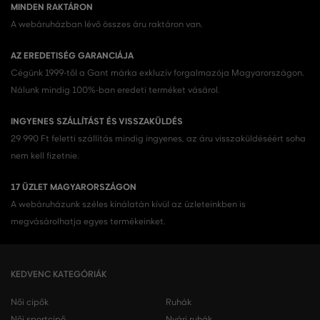
MINDEN RAKTÁRON
A webáruházban lévő összes áru raktáron van.
AZ EREDETISÉG GARANCIÁJA
Cégünk 1999-től a Gant márka exkluzív forgalmazója Magyarországon.
Nálunk mindig 100%-ban eredeti terméket vásárol.
INGYENES SZÁLLÍTÁST ÉS VISSZAKÜLDÉS
29 990 Ft feletti szállítás mindig ingyenes, az áru visszaküldéséért soha
nem kell fizetnie.
17 ÜZLET MAGYARORSZÁGON
A webáruházunk széles kínálatán kívül az üzleteinkben is
megvásárolhatja egyes termékeinket.
KEDVENC KATEGÓRIÁK
Női cipők
Ruhák
Női sportcipő
Nyári ruhák