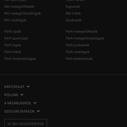
Női melegítőfelsők
Ingruhák
Női melegítőnadrágok
Női trikók
Női nadrágok
Szoknyák
Férfi cipők
Férfi melegítőfelsők
Férfi sportcipő
Férfi melegítőnadrágok
Férfi ingek
Férfi pulóverek
Férfi trikók
Férfi nadrágok
Férfi rövidnadrágok
Férfi fehérneműk
KAPCSOLAT
RÓLUNK
VERMONT Services Slovakia s. r. o.
Vlčie hrdlo 53
A VÁSÁRLÁSRÓL
Cégünkről
821 07 Bratislava
Elérhetőség
SZOLGÁLTATASOK
A vásárlás menete
Szlovákia
VERMONT üzleteink
Általános szerződési feltételek
Szállítás és fizetés
tel.:
06 1 901 1901
Affiliate
AZ ÁRU VISSZATÉRÍTÉSE
Az áru visszatérítése/visszáru
Ajándékutalványok