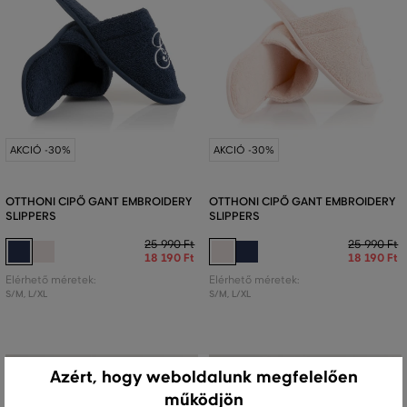
AKCIÓ -30%
AKCIÓ -30%
OTTHONI CIPŐ GANT EMBROIDERY
OTTHONI CIPŐ GANT EMBROIDERY
SLIPPERS
SLIPPERS
25 990 Ft
25 990 Ft
18 190 Ft
18 190 Ft
Elérhető méretek:
Elérhető méretek:
S/M
,
L/XL
S/M
,
L/XL
Azért, hogy weboldalunk megfelelően
működjön