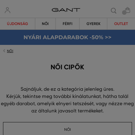
ÚJDONSÁG
NŐI
FÉRFI
GYEREK
OUTLET
NYÁRI ALAPDARABOK -50% >>
NŐI
NŐI CIPŐK
Sajnáljuk, de ez a kategória jelenleg üres.
Kérjük, tekintse meg további kínálatunkat, hátha talál
egyéb darabot, amelyik elnyeri tetszését, vagy nézze meg
az általunk javasolt termékeket.
NŐI