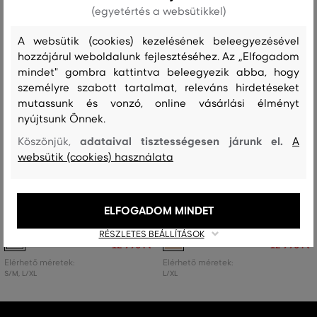
(egyetértés a websütikkel)
A websütik (cookies) kezelésének beleegyezésével
hozzájárul weboldalunk fejlesztéséhez. Az „Elfogadom
mindet" gombra kattintva beleegyezik abba, hogy
személyre szabott tartalmat, releváns hirdetéseket
mutassunk és vonzó, online vásárlási élményt
nyújtsunk Önnek.
adataival tisztességesen járunk el.
Köszönjük,
A
websütik (cookies) használata
AKCIÓ -50%
AKCIÓ -50%
OTTHONI CIPŐ GANT CREST
OTTHONI CIPŐ GANT CREST
ELFOGADOM MINDET
SLIPPERS
SLIPPERS S/M
RÉSZLETES BEÁLLÍTÁSOK
25 990 Ft
25 990 Ft
12 990 Ft
12 990 Ft
Elérhető méretek:
Elérhető méretek:
S/M
,
L/XL
L/XL