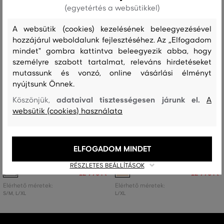
(egyetértés a websütikkel)
A websütik (cookies) kezelésének beleegyezésével
hozzájárul weboldalunk fejlesztéséhez. Az „Elfogadom
mindet" gombra kattintva beleegyezik abba, hogy
személyre szabott tartalmat, releváns hirdetéseket
mutassunk és vonzó, online vásárlási élményt
nyújtsunk Önnek.
adataival tisztességesen járunk el.
Köszönjük,
A
websütik (cookies) használata
AKCIÓ -50%
AKCIÓ -50%
OTTHONI CIPŐ GANT CREST
OTTHONI CIPŐ GANT CREST
ELFOGADOM MINDET
SLIPPERS
SLIPPERS S/M
RÉSZLETES BEÁLLÍTÁSOK
25 990 Ft
25 990 Ft
12 990 Ft
12 990 Ft
Elérhető méretek:
Elérhető méretek:
S/M
,
L/XL
L/XL