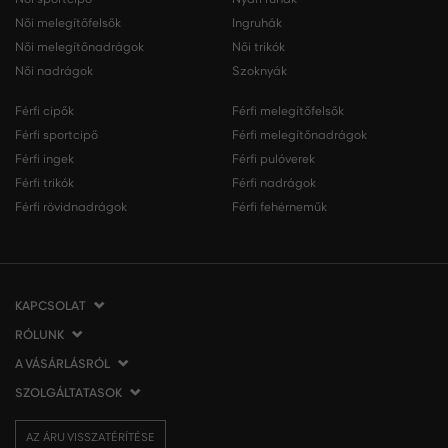
Női melegítőfelsők
Ingruhák
Női melegítőnadrágok
Női trikók
Női nadrágok
Szoknyák
Férfi cipők
Férfi melegítőfelsők
Férfi sportcipő
Férfi melegítőnadrágok
Férfi ingek
Férfi pulóverek
Férfi trikók
Férfi nadrágok
Férfi rövidnadrágok
Férfi fehérneműk
KAPCSOLAT
RÓLUNK
VERMONT Services Slovakia s. r. o.
Vlčie hrdlo 53
A VÁSÁRLÁSRÓL
Cégünkről
821 07 Bratislava
Elérhetőség
SZOLGÁLTATASOK
A vásárlás menete
Szlovákia
VERMONT üzleteink
Általános szerződési feltételek
Szállítás és fizetés
tel.:
06 1 901 1901
Affiliate
AZ ÁRU VISSZATÉRÍTÉSE
Az áru visszatérítése/visszáru
Ajándékutalványok