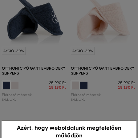
AKCIÓ -30%
AKCIÓ -30%
OTTHONI CIPŐ GANT EMBROIDERY
OTTHONI CIPŐ GANT EMBROIDERY
SLIPPERS
SLIPPERS
25 990 Ft
25 990 Ft
18 190 Ft
18 190 Ft
Elérhető méretek:
Elérhető méretek:
S/M
,
L/XL
S/M
,
L/XL
Azért, hogy weboldalunk megfelelően
működjön