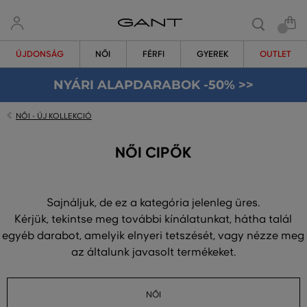
ÚJDONSÁG
NŐI
FÉRFI
GYEREK
OUTLET
NYÁRI ALAPDARABOK -50% >>
NŐI - ÚJ KOLLEKCIÓ
NŐI CIPŐK
Sajnáljuk, de ez a kategória jelenleg üres.
Kérjük, tekintse meg további kínálatunkat, hátha talál
egyéb darabot, amelyik elnyeri tetszését, vagy nézze meg
az általunk javasolt termékeket.
NŐI