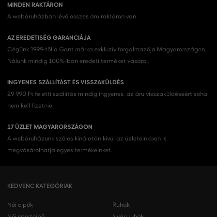
MINDEN RAKTÁRON
A webáruházban lévő összes áru raktáron van.
AZ EREDETISÉG GARANCIÁJA
Cégünk 1999-től a Gant márka exkluzív forgalmazója Magyarországon.
Nálunk mindig 100%-ban eredeti terméket vásárol.
INGYENES SZÁLLÍTÁST ÉS VISSZAKÜLDÉS
29 990 Ft feletti szállítás mindig ingyenes, az áru visszaküldéséért soha
nem kell fizetnie.
17 ÜZLET MAGYARORSZÁGON
A webáruházunk széles kínálatán kívül az üzleteinkben is
megvásárolhatja egyes termékeinket.
KEDVENC KATEGÓRIÁK
Női cipők
Ruhák
Női sportcipő
Nyári ruhák