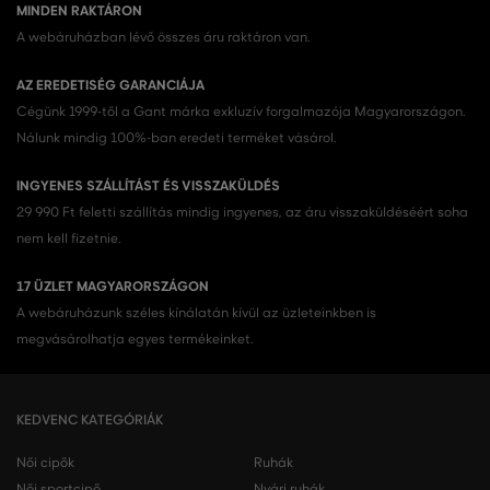
MINDEN RAKTÁRON
A webáruházban lévő összes áru raktáron van.
AZ EREDETISÉG GARANCIÁJA
Cégünk 1999-től a Gant márka exkluzív forgalmazója Magyarországon.
Nálunk mindig 100%-ban eredeti terméket vásárol.
INGYENES SZÁLLÍTÁST ÉS VISSZAKÜLDÉS
29 990 Ft feletti szállítás mindig ingyenes, az áru visszaküldéséért soha
nem kell fizetnie.
17 ÜZLET MAGYARORSZÁGON
A webáruházunk széles kínálatán kívül az üzleteinkben is
megvásárolhatja egyes termékeinket.
KEDVENC KATEGÓRIÁK
Női cipők
Ruhák
Női sportcipő
Nyári ruhák