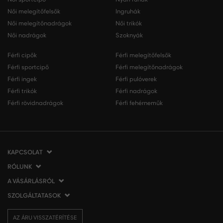
Női melegítőfelsők
Ingruhák
Női melegítőnadrágok
Női trikók
Női nadrágok
Szoknyák
Férfi cipők
Férfi melegítőfelsők
Férfi sportcipő
Férfi melegítőnadrágok
Férfi ingek
Férfi pulóverek
Férfi trikók
Férfi nadrágok
Férfi rövidnadrágok
Férfi fehérneműk
KAPCSOLAT
RÓLUNK
VERMONT Services Slovakia s. r. o.
Vlčie hrdlo 53
A VÁSÁRLÁSRÓL
Cégünkről
821 07 Bratislava
Elérhetőség
SZOLGÁLTATASOK
A vásárlás menete
Szlovákia
VERMONT üzleteink
Általános szerződési feltételek
Szállítás és fizetés
tel.:
06 1 901 1901
Affiliate
AZ ÁRU VISSZATÉRÍTÉSE
Az áru visszatérítése/visszáru
Ajándékutalványok