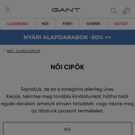
ÚJDONSÁG
NŐI
FÉRFI
GYEREK
OUTLET
NYÁRI ALAPDARABOK -50% >>
NŐI - ÚJ KOLLEKCIÓ
NŐI CIPŐK
Sajnáljuk, de ez a kategória jelenleg üres.
Kérjük, tekintse meg további kínálatunkat, hátha talál
egyéb darabot, amelyik elnyeri tetszését, vagy nézze meg
az általunk javasolt termékeket.
NŐI