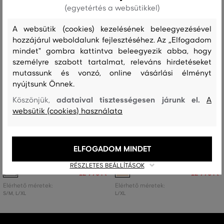
(egyetértés a websütikkel)
A websütik (cookies) kezelésének beleegyezésével
hozzájárul weboldalunk fejlesztéséhez. Az „Elfogadom
mindet" gombra kattintva beleegyezik abba, hogy
személyre szabott tartalmat, releváns hirdetéseket
mutassunk és vonzó, online vásárlási élményt
nyújtsunk Önnek.
adataival tisztességesen járunk el.
Köszönjük,
A
websütik (cookies) használata
AKCIÓ -50%
AKCIÓ -50%
OTTHONI CIPŐ GANT CREST
OTTHONI CIPŐ GANT CREST
ELFOGADOM MINDET
SLIPPERS
SLIPPERS S/M
RÉSZLETES BEÁLLÍTÁSOK
25 990 Ft
25 990 Ft
12 990 Ft
12 990 Ft
Elérhető méretek:
Elérhető méretek:
S/M
,
L/XL
L/XL