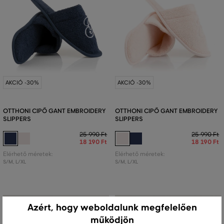
AKCIÓ -30%
AKCIÓ -30%
OTTHONI CIPŐ GANT EMBROIDERY
OTTHONI CIPŐ GANT EMBROIDERY
SLIPPERS
SLIPPERS
25 990 Ft
25 990 Ft
18 190 Ft
18 190 Ft
Elérhető méretek:
Elérhető méretek:
S/M
,
L/XL
S/M
,
L/XL
Azért, hogy weboldalunk megfelelően
működjön