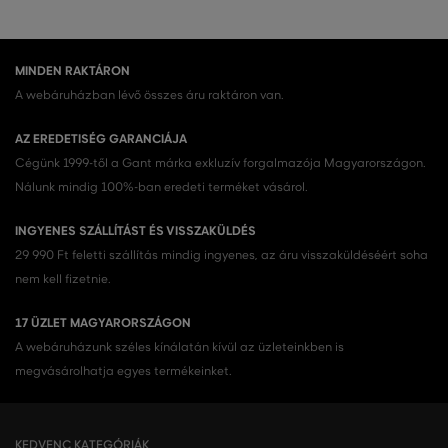
MINDEN RAKTÁRON
A webáruházban lévő összes áru raktáron van.
AZ EREDETISÉG GARANCIÁJA
Cégünk 1999-től a Gant márka exkluzív forgalmazója Magyarországon.
Nálunk mindig 100%-ban eredeti terméket vásárol.
INGYENES SZÁLLÍTÁST ÉS VISSZAKÜLDÉS
29 990 Ft feletti szállítás mindig ingyenes, az áru visszaküldéséért soha
nem kell fizetnie.
17 ÜZLET MAGYARORSZÁGON
A webáruházunk széles kínálatán kívül az üzleteinkben is
megvásárolhatja egyes termékeinket.
KEDVENC KATEGÓRIÁK