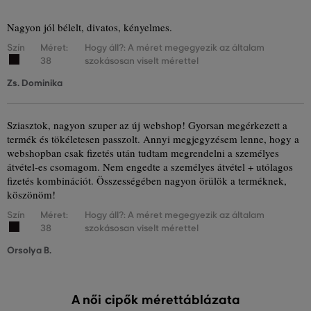
Nagyon jól bélelt, divatos, kényelmes.
Szín
Méret:
Hogy áll?: A méret megegyezik az általam
38
szokásosan viselt mérettel
Zs. Dominika
Sziasztok, nagyon szuper az új webshop! Gyorsan megérkezett a
termék és tökéletesen passzolt. Annyi megjegyzésem lenne, hogy a
webshopban csak fizetés után tudtam megrendelni a személyes
átvétel-es csomagom. Nem engedte a személyes átvétel + utólagos
fizetés kombinációt. Összességében nagyon örülök a terméknek,
köszönöm!
Szín
Méret:
Hogy áll?: A méret megegyezik az általam
38
szokásosan viselt mérettel
Orsolya B.
A női cipők mérettáblázata