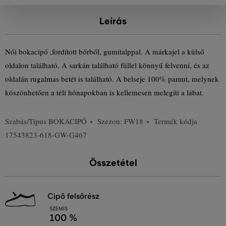
Leírás
Női bokacipő ,fordított bőrből, gumitalppal. A márkajel a külső
oldalon található. A sarkán található füllel könnyű felvenni, és az
oldalán rugalmas betét is található. A belseje 100% pamut, melynek
köszönhetően a téli hónapokban is kellemesen melegíti a lábat.
Szabás/Típus
BOKACIPŐ
Szezon: FW18
Termék kódja
17543823-618-GW-G467
Összetétel
cipő felsőrész
SZEMIS
100 %