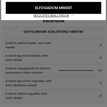
ELFOGADOM MINDET
RÉSZLETES BEÁLLÍTÁSOK
Recenziók
ÜGYFELEINKNEK ÁLTAL ÉRTÉKELT MÉRETEK
A méret sokkal kisebb, mint amit
0
viselek
A méret egy kicsit kisebb, mint
0
amit viselek
A méret megegyezik az általam
14
szokásosan viselt mérettel
A méret egy kicsit nagyobb, mint
0
amit általában viselek
A méret sokkal nagyobb, mint
0
amit viselek