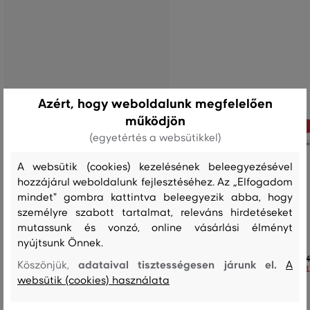
Azért, hogy weboldalunk megfelelően
működjön
(egyetértés a websütikkel)
A websütik (cookies) kezelésének beleegyezésével
hozzájárul weboldalunk fejlesztéséhez. Az „Elfogadom
mindet" gombra kattintva beleegyezik abba, hogy
személyre szabott tartalmat, releváns hirdetéseket
mutassunk és vonzó, online vásárlási élményt
SPORTCIPŐ GANT CUZMANI
SPORTCIPŐ GANT BEVINDA
nyújtsunk Önnek.
56 990 Ft
44
adataival tisztességesen járunk el.
Köszönjük,
A
39 890 Ft
31
websütik (cookies) használata
Elérhető méretek:
Elérhető méretek:
+2 további
+2 további
36
,
37
,
38
,
39
,
40
36
,
37
,
38
,
39
,
40