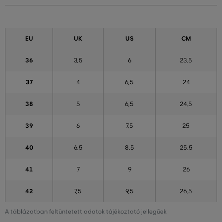
EU
UK
US
CM
36
3,5
6
23,5
37
4
6,5
24
38
5
6,5
24,5
39
6
7,5
25
40
6,5
8,5
25,5
41
7
9
26
42
7,5
9,5
26,5
A táblázatban feltüntetett adatok tájékoztató jellegűek