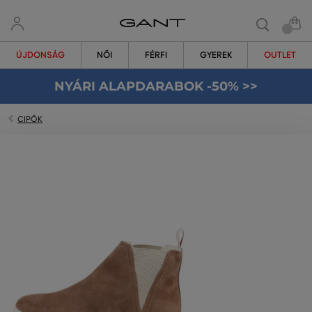
ÚJDONSÁG
NŐI
FÉRFI
GYEREK
OUTLET
NYÁRI ALAPDARABOK -50% >>
CIPŐK