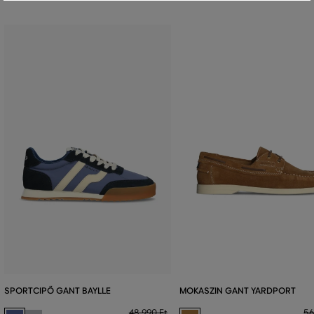
SPORTCIPŐ GANT BAYLLE
MOKASZIN GANT YARDPORT
48 990 Ft
56