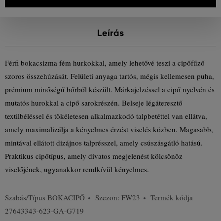
Leírás
Férfi bokacsizma fém hurkokkal, amely lehetővé teszi a cipőfűző
szoros összehúzását. Felületi anyaga tartós, mégis kellemesen puha,
prémium minőségű bőrből készült. Márkajelzéssel a cipő nyelvén és
mutatós hurokkal a cipő sarokrészén. Belseje légáteresztő
textilbéléssel és tökéletesen alkalmazkodó talpbetéttel van ellátva,
amely maximalizálja a kényelmes érzést viselés közben. Magasabb,
mintával ellátott dizájnos talprésszel, amely csúszásgátló hatású.
Praktikus cipőtípus, amely divatos megjelenést kölcsönöz
viselőjének, ugyanakkor rendkívül kényelmes.
Szabás/Típus
BOKACIPŐ
Szezon: FW23
Termék kódja
27643343-623-GA-G719