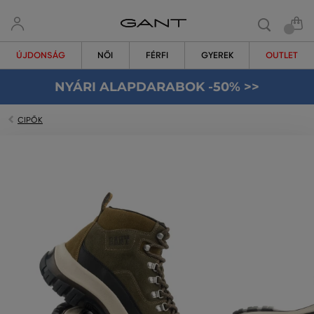
ÚJDONSÁG
NŐI
FÉRFI
GYEREK
OUTLET
NYÁRI ALAPDARABOK -50% >>
CIPŐK