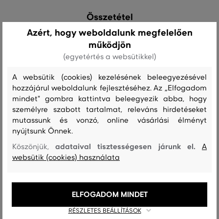
Összetétel
Azért, hogy weboldalunk megfelelően
működjön
cipő felsőrész
(egyetértés a websütikkel)
SZEMIS
100 %
A websütik (cookies) kezelésének beleegyezésével
hozzájárul weboldalunk fejlesztéséhez. Az „Elfogadom
bélésanyag
mindet" gombra kattintva beleegyezik abba, hogy
TEXTIL
személyre szabott tartalmat, releváns hirdetéseket
100 %
mutassunk és vonzó, online vásárlási élményt
nyújtsunk Önnek.
talpbetét
adataival tisztességesen járunk el.
Köszönjük,
A
TEXTIL
100 %
websütik (cookies) használata
Utcai cipő
ELFOGADOM MINDET
Ajánlott termékek
RÉSZLETES BEÁLLÍTÁSOK