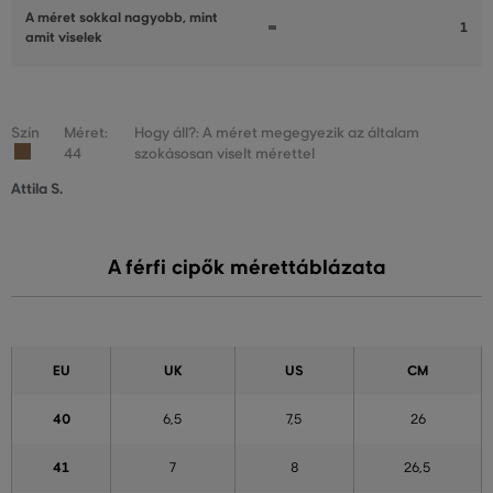
A méret sokkal nagyobb, mint
1
amit viselek
Szín
Méret:
Hogy áll?: A méret megegyezik az általam
44
szokásosan viselt mérettel
Attila S.
A férfi cipők mérettáblázata
EU
UK
US
CM
40
6,5
7,5
26
41
7
8
26,5