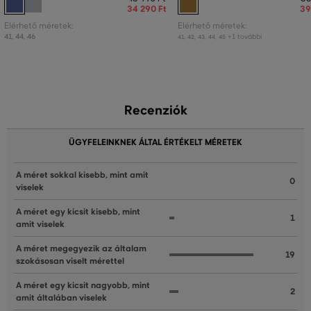
34 290 Ft
39
Elérhető méretek:
Elérhető méretek:
41
,
44
,
46
+1 további
41
,
42
,
43
,
44
,
45
Recenziók
ÜGYFELEINKNEK ÁLTAL ÉRTÉKELT MÉRETEK
A méret sokkal kisebb, mint amit
0
viselek
A méret egy kicsit kisebb, mint
1
amit viselek
A méret megegyezik az általam
19
szokásosan viselt mérettel
A méret egy kicsit nagyobb, mint
2
amit általában viselek