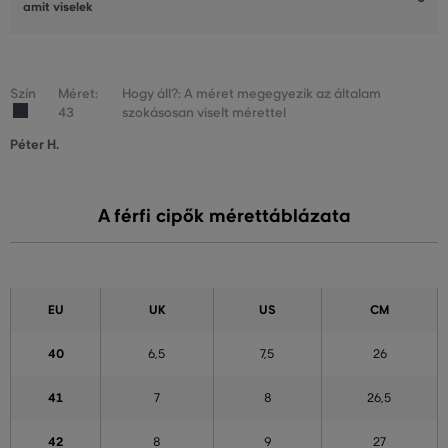
amit viselek
Szín
Méret:
Hogy áll?: A méret megegyezik az általam
43
szokásosan viselt mérettel
Péter H.
A férfi cipők mérettáblázata
EU
UK
US
CM
40
6,5
7,5
26
41
7
8
26,5
42
8
9
27