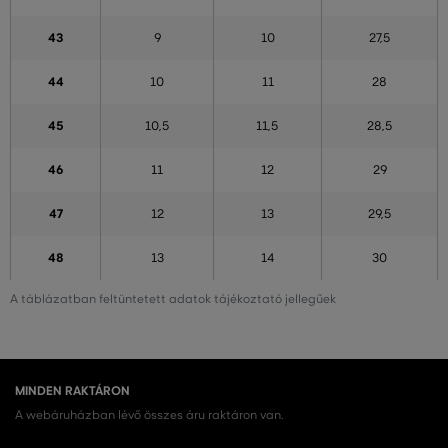
43
9
10
27,5
44
10
11
28
45
10,5
11,5
28,5
46
11
12
29
47
12
13
29,5
48
13
14
30
A táblázatban feltüntetett adatok tájékoztató jellegűek
MINDEN RAKTÁRON
A webáruházban lévő összes áru raktáron van.