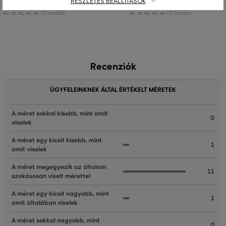
RÉSZLETES BEÁLLÍTÁSOK
Elérhető méretek:
Elérhető méretek:
+2 további
+2 további
40
,
41
,
42
,
43
,
44
40
,
41
,
42
,
43
,
44
Recenziók
ÜGYFELEINKNEK ÁLTAL ÉRTÉKELT MÉRETEK
A méret sokkal kisebb, mint amit
0
viselek
A méret egy kicsit kisebb, mint
1
amit viselek
A méret megegyezik az általam
11
szokásosan viselt mérettel
A méret egy kicsit nagyobb, mint
1
amit általában viselek
A méret sokkal nagyobb, mint
0