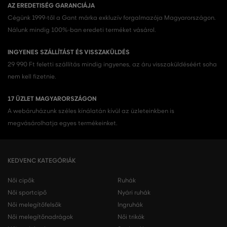
AZ EREDETISÉG GARANCIÁJA
Cégünk 1999-től a Gant márka exkluzív forgalmazója Magyarországon.
Nálunk mindig 100%-ban eredeti terméket vásárol.
INGYENES SZÁLLÍTÁST ÉS VISSZAKÜLDÉS
29 990 Ft feletti szállítás mindig ingyenes, az áru visszaküldéséért soha
nem kell fizetnie.
17 ÜZLET MAGYARORSZÁGON
A webáruházunk széles kínálatán kívül az üzleteinkben is
megvásárolhatja egyes termékeinket.
KEDVENC KATEGÓRIÁK
Női cipők
Ruhák
Női sportcipő
Nyári ruhák
Női melegítőfelsők
Ingruhák
Női melegítőnadrágok
Női trikók