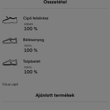
Összetétel
cipő felsőrész
SZEMIS
100 %
bélésanyag
TEXTIL
100 %
talpbetét
TEXTIL
100 %
Utcai cipő
Ajánlott termékek