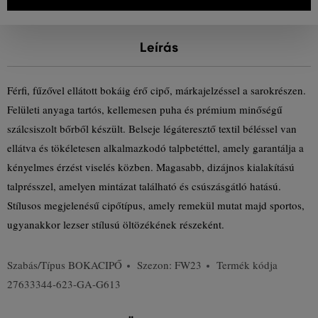
Leírás
Férfi, fűzővel ellátott bokáig érő cipő, márkajelzéssel a sarokrészen.
Felületi anyaga tartós, kellemesen puha és prémium minőségű
szálcsiszolt bőrből készült. Belseje légáteresztő textil béléssel van
ellátva és tökéletesen alkalmazkodó talpbetéttel, amely garantálja a
kényelmes érzést viselés közben. Magasabb, dizájnos kialakítású
talprésszel, amelyen mintázat található és csúszásgátló hatású.
Stílusos megjelenésű cipőtípus, amely remekül mutat majd sportos,
ugyanakkor lezser stílusú öltözékének részeként.
Szabás/Típus
BOKACIPŐ
Szezon: FW23
Termék kódja
27633344-623-GA-G613