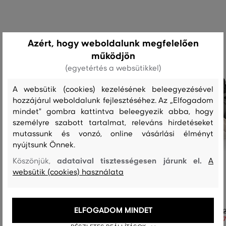
Azért, hogy weboldalunk megfelelően
működjön
(egyetértés a websütikkel)
A websütik (cookies) kezelésének beleegyezésével
hozzájárul weboldalunk fejlesztéséhez. Az „Elfogadom
mindet" gombra kattintva beleegyezik abba, hogy
személyre szabott tartalmat, releváns hirdetéseket
mutassunk és vonzó, online vásárlási élményt
nyújtsunk Önnek.
adataival tisztességesen járunk el.
Köszönjük,
A
websütik (cookies) használata
PAPUCS GANT PIERBAY
SPORTCIPŐ GANT JOREE
ELFOGADOM MINDET
28 990 Ft
52
20 290 Ft
37